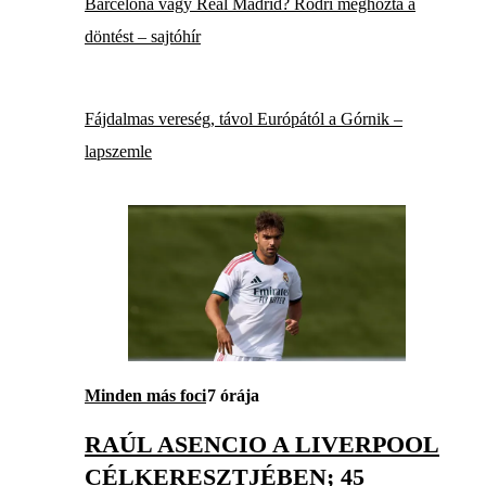
Barcelona vagy Real Madrid? Rodri meghozta a
döntést – sajtóhír
Fájdalmas vereség, távol Európától a Górnik –
lapszemle
Minden más foci
7 órája
RAÚL ASENCIO A LIVERPOOL
CÉLKERESZTJÉBEN; 45