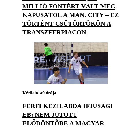
MILLIÓ FONTÉRT VÁLT MEG
KAPUSÁTÓL A MAN. CITY – EZ
TÖRTÉNT CSÜTÖRTÖKÖN A
TRANSZFERPIACON
Kézilabda
9 órája
FÉRFI KÉZILABDA IFJÚSÁGI
EB: NEM JUTOTT
ELŐDÖNTŐBE A MAGYAR