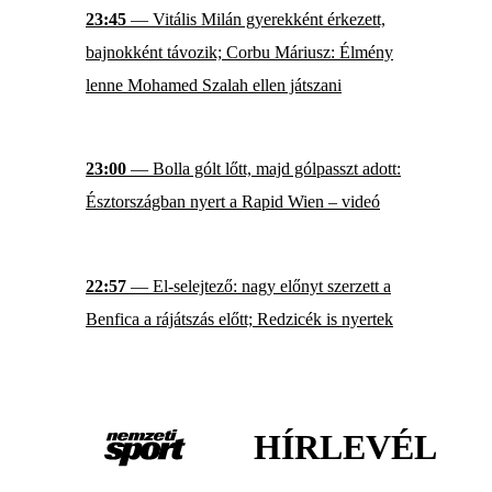
23:45
— Vitális Milán gyerekként érkezett,
bajnokként távozik; Corbu Máriusz: Élmény
lenne Mohamed Szalah ellen játszani
23:00
— Bolla gólt lőtt, majd gólpasszt adott:
Észtországban nyert a Rapid Wien – videó
22:57
— El-selejtező: nagy előnyt szerzett a
Benfica a rájátszás előtt; Redzicék is nyertek
HÍRLEVÉL