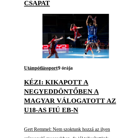
CSAPAT
Utánpótlássport
9 órája
KÉZI: KIKAPOTT A
NEGYEDDÖNTŐBEN A
MAGYAR VÁLOGATOTT AZ
U18-AS FIÚ EB-N
Gert Remmel: Nem szoktunk hozzá az ilyen