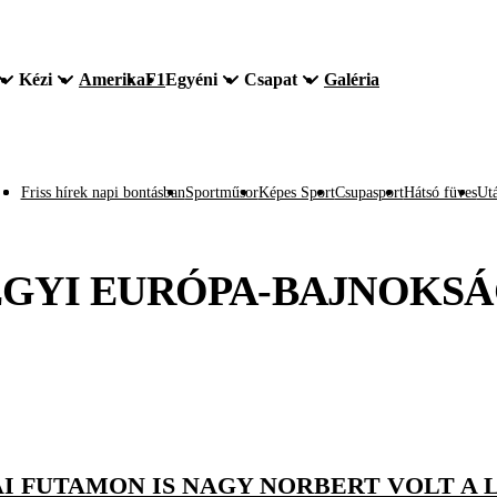
Kézi
Amerika
F1
Egyéni
Csapat
Galéria
Friss hírek napi bontásban
Sportműsor
Képes Sport
Csupasport
Hátsó füves
Utá
GYI EURÓPA-BAJNOKS
AI FUTAMON IS NAGY NORBERT VOLT A