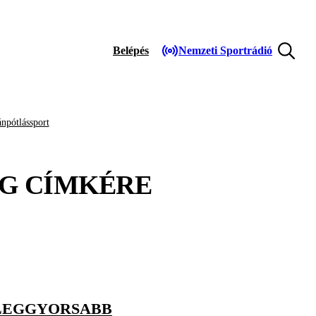
Belépés
Nemzeti Sportrádió
npótlássport
ÁG
CÍMKÉRE
 LEGGYORSABB