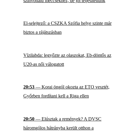
színvonalú meccsekhez, de jól teljesítettünk
El-selejtező: a CSZKA Szófia helye szinte már
biztos a rájátszásban
Vízilabda: legyőzte az olaszokat, Eb-döntős az
U20-as női válogatott
20:53
— Korai öngól okozta az ETO vesztét,
Győrben fordítani kell a Riga ellen
20:50
— Elúsztak a remények? A DVSC
háromgólos hátrányba került otthon a