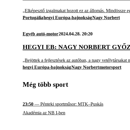
„Elképesztő izgalmakat hozott ez az állomás. Mindössze e
Portugália
hegyi Európa-bajnokság
Nagy Norbert
Egyéb autó-motor
2024.04.28. 20:20
HEGYI EB: NAGY NORBERT GYŐ
„Bejöttek a fejlesztések az autóban, a nagy vetélytársakat
hegyi Európa-bajnokság
Nagy Norbert
motorsport
Még több sport
23:50
— Pénteki sportműsor: MTK–Puskás
Akadémia az NB I-ben