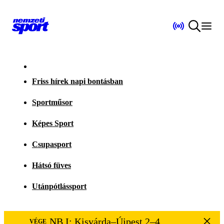
Friss hírek napi bontásban
Sportműsor
Képes Sport
Csupasport
Hátsó füves
Utánpótlássport
NB I: Kisvárda–Újpest 2–4
VÉGE