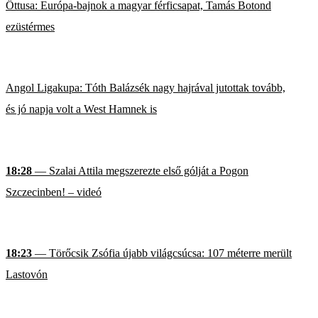
Öttusa: Európa-bajnok a magyar férficsapat, Tamás Botond
ezüstérmes
Angol Ligakupa: Tóth Balázsék nagy hajrával jutottak tovább,
és jó napja volt a West Hamnek is
18:28
— Szalai Attila megszerezte első gólját a Pogon
Szczecinben! – videó
18:23
— Törőcsik Zsófia újabb világcsúcsa: 107 méterre merült
Lastovón