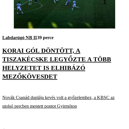
Labdarúgó NB II
39 perce
KORAI GÓL DÖNTÖTT, A
TISZAKÉCSKE LEGYŐZTE A TÖBB
HELYZETET IS ELHIBÁZÓ
MEZŐKÖVESDET
Novák Csanád duplája kevés volt a győzelemhez, a KBSC az
utolsó percben mentett pontot Gyirmóton