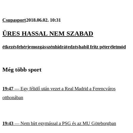
Csupasport
2018.06.02. 10:31
ÜRES HASSAL NEM SZABAD
étkezés
fehérje
mozgás
szénhidrát
edzés
habil fritz péter
életmód
Még több sport
19:47
— Egy félidő után vezet a Real Madrid a Ferencváros
otthonában
19:43
— Nem bírt egymással a PSG és az MU Göteborgban