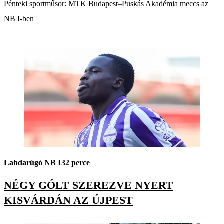
Pénteki sportműsor: MTK Budapest–Puskás Akadémia meccs az
NB I-ben
Labdarúgó NB I
32 perce
NÉGY GÓLT SZEREZVE NYERT
KISVÁRDÁN AZ ÚJPEST