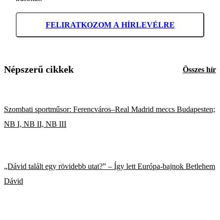
FELIRATKOZOM A HÍRLEVÉLRE
Népszerű cikkek
Összes hír
Szombati sportműsor: Ferencváros–Real Madrid meccs Budapesten;
NB I, NB II, NB III
„Dávid talált egy rövidebb utat?” – Így lett Európa-bajnok Betlehem
Dávid