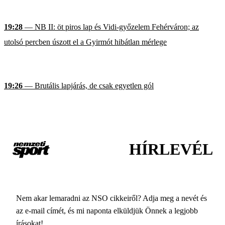
19:28
— NB II: öt piros lap és Vidi-győzelem Fehérváron; az
utolsó percben úszott el a Gyirmót hibátlan mérlege
19:26
— Brutális lapjárás, de csak egyetlen gól
HÍRLEVÉL
Nem akar lemaradni az NSO cikkeiről? Adja meg a nevét és
az e-mail címét, és mi naponta elküldjük Önnek a legjobb
írásokat!