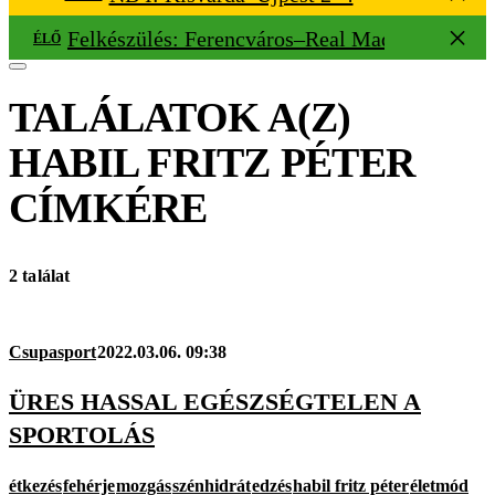
Felkészülés: Ferencváros–Real Madrid 0–1
ÉLŐ
TALÁLATOK A(Z)
HABIL FRITZ PÉTER
CÍMKÉRE
2 találat
Csupasport
2022.03.06. 09:38
ÜRES HASSAL EGÉSZSÉGTELEN A
SPORTOLÁS
étkezés
fehérje
mozgás
szénhidrát
edzés
habil fritz péter
életmód