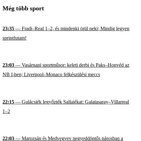
Még több sport
23:35
— Fradi–Real 1–2, és mindenki örül neki; Mindig legyen
sprintfutam!
23:03
— Vasárnapi sportműsor: keleti derbi és Paks–Honvéd az
NB I-ben; Liverpool–Monaco felkészülési meccs
22:15
— Gulácsiék legyőzték Sallaiékat: Galatasaray–Villarreal
1–2
22:03
— Marozsán és Medvegyev negyeddöntős párosban a