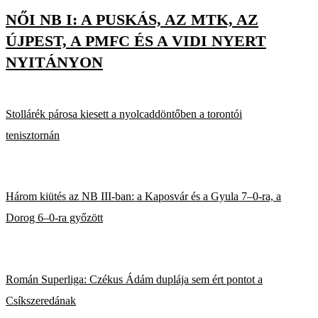
NŐI NB I: A PUSKÁS, AZ MTK, AZ
ÚJPEST, A PMFC ÉS A VIDI NYERT
NYITÁNYON
Stollárék párosa kiesett a nyolcaddöntőben a torontói
tenisztornán
Három kiütés az NB III-ban: a Kaposvár és a Gyula 7–0-ra, a
Dorog 6–0-ra győzött
Román Superliga: Czékus Ádám duplája sem ért pontot a
Csíkszeredának