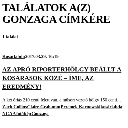
TALÁLATOK A(Z)
GONZAGA
CÍMKÉRE
1 találat
Kosárlabda
2017.03.29. 16:19
AZ APRÓ RIPORTERHÖLGY BEÁLLT A
KOSARASOK KÖZÉ – ÍME, AZ
EREDMÉNY!
A két óriás 210 centi felett van, a műsort vezető hölgy 150 centi…
Zach Collins
Claire Grahamm
Przemek Karnowski
kosárlabda
NCAA
fotó
kép
Gonzaga