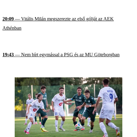
20:09
— Vitális Milán megszerezte az első gólját az AEK
Athénban
19:43
— Nem bírt egymással a PSG és az MU Göteborgban