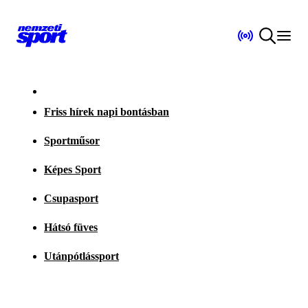
Friss hírek napi bontásban
Sportműsor
Képes Sport
Csupasport
Hátsó füves
Utánpótlássport