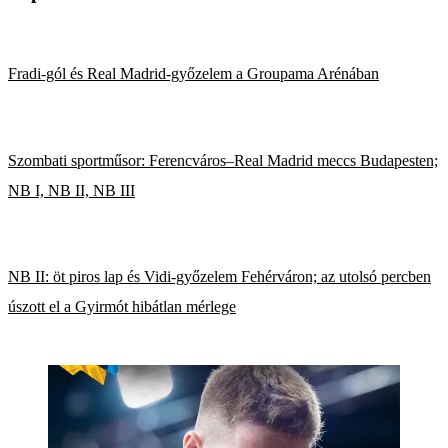
Fradi-gól és Real Madrid-győzelem a Groupama Arénában
Szombati sportműsor: Ferencváros–Real Madrid meccs Budapesten;
NB I, NB II, NB III
NB II: öt piros lap és Vidi-győzelem Fehérváron; az utolsó percben
úszott el a Gyirmót hibátlan mérlege