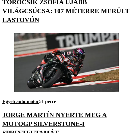
TÖRŐCSIK ZSÓFIA ÚJABB
VILÁGCSÚCSA: 107 MÉTERRE MERÜLT
LASTOVÓN
Egyéb autó-motor
51 perce
JORGE MARTÍN NYERTE MEG A
MOTOGP SILVERSTONE-I
SPRINTFUTAMÁT