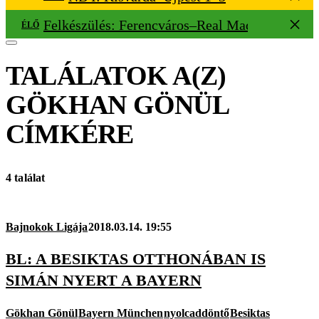
Felkészülés: Ferencváros–Real Madrid 0–0
ÉLŐ
TALÁLATOK A(Z)
GÖKHAN GÖNÜL
CÍMKÉRE
4 találat
Bajnokok Ligája
2018.03.14. 19:55
BL: A BESIKTAS OTTHONÁBAN IS
SIMÁN NYERT A BAYERN
Gökhan Gönül
Bayern München
nyolcaddöntő
Besiktas