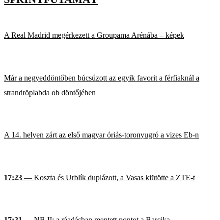
A Real Madrid megérkezett a Groupama Arénába – képek
Már a negyeddöntőben búcsúzott az egyik favorit a férfiaknál a
strandröplabda ob döntőjében
A 14. helyen zárt az első magyar óriás-toronyugró a vizes Eb-n
17:23
— Koszta és Urblík duplázott, a Vasas kiütötte a ZTE-t
17:21
— NB II: a ráadásban mentett pontot a Barcika