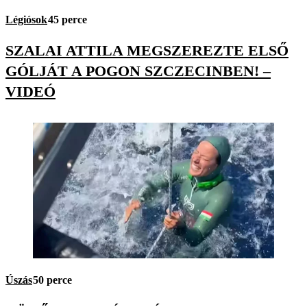
Légiósok
45 perce
SZALAI ATTILA MEGSZEREZTE ELSŐ
GÓLJÁT A POGON SZCZECINBEN! –
VIDEÓ
Úszás
50 perce