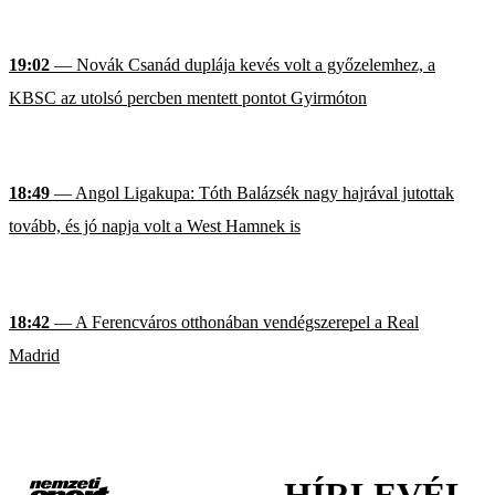
19:02
— Novák Csanád duplája kevés volt a győzelemhez, a
KBSC az utolsó percben mentett pontot Gyirmóton
18:49
— Angol Ligakupa: Tóth Balázsék nagy hajrával jutottak
tovább, és jó napja volt a West Hamnek is
18:42
— A Ferencváros otthonában vendégszerepel a Real
Madrid