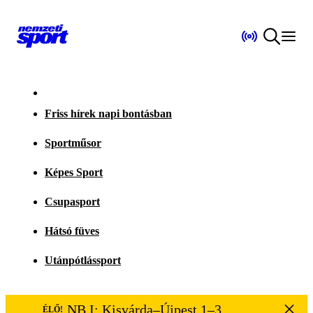
Friss hírek napi bontásban
Sportműsor
Képes Sport
Csupasport
Hátsó füves
Utánpótlássport
NB I: Kisvárda–Újpest 1–3
ÉLŐ!