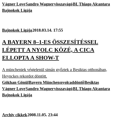
Vágner Love
Sandro Wagner
visszavágó
BL
Thiago Alcantara
Bajnokok Ligája
Bajnokok Ligája
2018.03.14. 17:55
A BAYERN 8–1-ES ÖSSZESÍTÉSSEL
LÉPETT A NYOLC KÖZÉ, A CICA
ELLOPTA A SHOW-T
A müncheniek végtelenül simán győztek a Besiktas otthonában,
Heynckes rekordot döntött.
Gökhan Gönül
Bayern München
nyolcaddöntő
Besiktas
Vágner Love
Sandro Wagner
visszavágó
BL
Thiago Alcantara
Bajnokok Ligája
Archiv cikkek
2008.11.05. 23:44