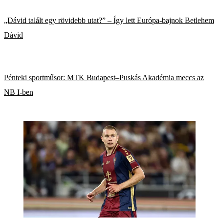
„Dávid talált egy rövidebb utat?” – Így lett Európa-bajnok Betlehem
Dávid
Pénteki sportműsor: MTK Budapest–Puskás Akadémia meccs az
NB I-ben