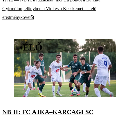
Gyirmóton, előnyben a Vidi és a Kecskemét is– élő
eredménykövető!
•
ÉLŐ
NB II: FC AJKA–KARCAGI SC