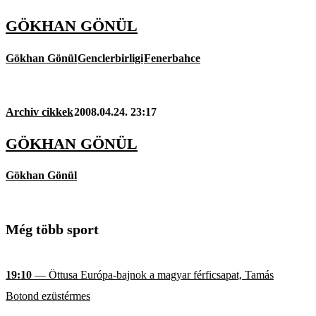
GÖKHAN GÖNÜL
Gökhan Gönül
Genclerbirligi
Fenerbahce
Archiv cikkek
2008.04.24. 23:17
GÖKHAN GÖNÜL
Gökhan Gönül
Még több sport
19:10
— Öttusa Európa-bajnok a magyar férficsapat, Tamás
Botond ezüstérmes