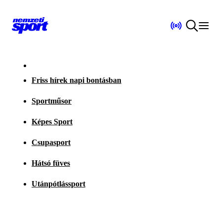
Friss hírek napi bontásban
Sportműsor
Képes Sport
Csupasport
Hátsó füves
Utánpótlássport