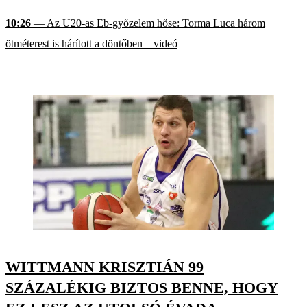
10:26
— Az U20-as Eb-győzelem hőse: Torma Luca három
ötméterest is hárított a döntőben – videó
WITTMANN KRISZTIÁN 99
SZÁZALÉKIG BIZTOS BENNE, HOGY