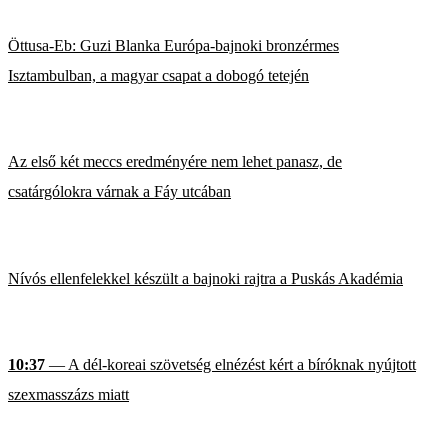
Öttusa-Eb: Guzi Blanka Európa-bajnoki bronzérmes
Isztambulban, a magyar csapat a dobogó tetején
Az első két meccs eredményére nem lehet panasz, de
csatárgólokra várnak a Fáy utcában
Nívós ellenfelekkel készült a bajnoki rajtra a Puskás Akadémia
10:37
— A dél-koreai szövetség elnézést kért a bíróknak nyújtott
szexmasszázs miatt