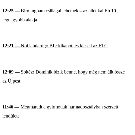
12:25
— Birmingham csillagai lehetnek – az atlétikai Eb 10
legnagyobb alakja
12:21
— Női labdarúgó BL: kikapott és kiesett az FTC
12:09
— Soltész Dominik bízik benne, hogy még nem állt össze
az Újpest
11:46
— Megmaradt a gyirmótiak harmadosztályban szerzett
lendülete