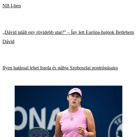
NB I-ben
„Dávid talált egy rövidebb utat?” – Így lett Európa-bajnok Betlehem
Dávid
Ilyen hatással lehet Iraola és stábja Szoboszlai pontrúgásaira