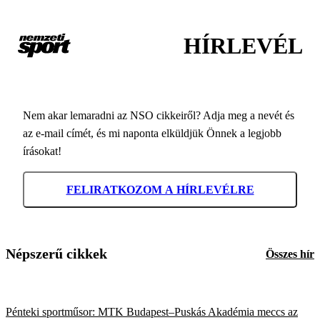
HÍRLEVÉL
Nem akar lemaradni az NSO cikkeiről? Adja meg a nevét és
az e-mail címét, és mi naponta elküldjük Önnek a legjobb
írásokat!
FELIRATKOZOM A HÍRLEVÉLRE
Népszerű cikkek
Összes hír
Pénteki sportműsor: MTK Budapest–Puskás Akadémia meccs az