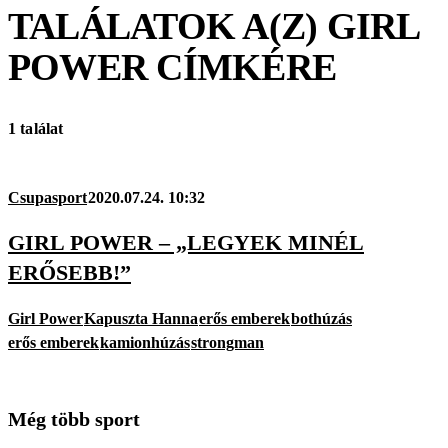
TALÁLATOK A(Z)
GIRL
POWER
CÍMKÉRE
1 találat
Csupasport
2020.07.24. 10:32
GIRL POWER – „LEGYEK MINÉL
ERŐSEBB!”
Girl Power
Kapuszta Hanna
erős emberek
bothúzás
erős emberek
kamionhúzás
strongman
Még több sport