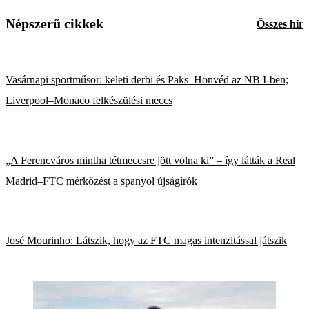
Népszerű cikkek
Összes hír
Vasárnapi sportműsor: keleti derbi és Paks–Honvéd az NB I-ben;
Liverpool–Monaco felkészülési meccs
„A Ferencváros mintha tétmeccsre jött volna ki” – így látták a Real
Madrid–FTC mérkőzést a spanyol újságírók
José Mourinho: Látszik, hogy az FTC magas intenzitással játszik