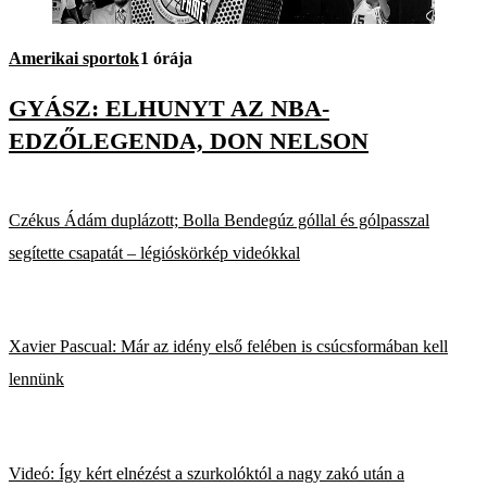
Amerikai sportok
1 órája
GYÁSZ: ELHUNYT AZ NBA-
EDZŐLEGENDA, DON NELSON
Czékus Ádám duplázott; Bolla Bendegúz góllal és gólpasszal
segítette csapatát – légióskörkép videókkal
Xavier Pascual: Már az idény első felében is csúcsformában kell
lennünk
Videó: Így kért elnézést a szurkolóktól a nagy zakó után a