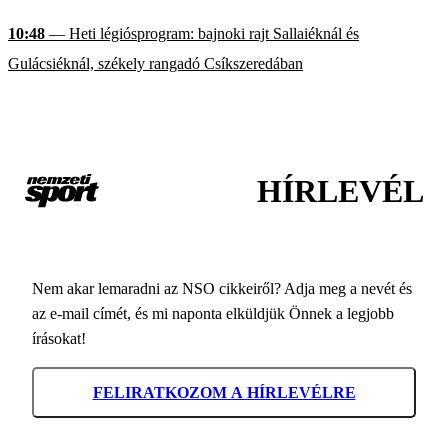
10:48
— Heti légiósprogram: bajnoki rajt Sallaiéknál és
Gulácsiéknál, székely rangadó Csíkszeredában
HÍRLEVÉL
Nem akar lemaradni az NSO cikkeiről? Adja meg a nevét és
az e-mail címét, és mi naponta elküldjük Önnek a legjobb
írásokat!
FELIRATKOZOM A HÍRLEVÉLRE