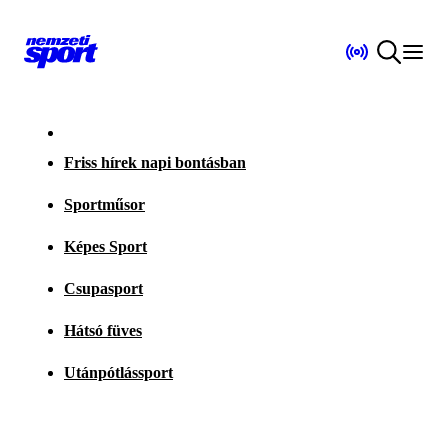
Friss hírek napi bontásban
Sportműsor
Képes Sport
Csupasport
Hátsó füves
Utánpótlássport