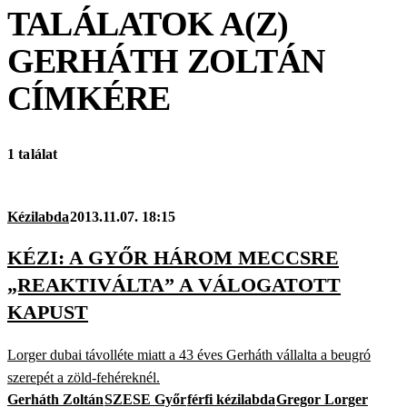
TALÁLATOK A(Z)
GERHÁTH ZOLTÁN
CÍMKÉRE
1 találat
Kézilabda
2013.11.07. 18:15
KÉZI: A GYŐR HÁROM MECCSRE
„REAKTIVÁLTA” A VÁLOGATOTT
KAPUST
Lorger dubai távolléte miatt a 43 éves Gerháth vállalta a beugró
szerepét a zöld-fehéreknél.
Gerháth Zoltán
SZESE Győr
férfi kézilabda
Gregor Lorger