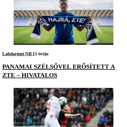
Labdarúgó NB I
1 órája
PANAMAI SZÉLSŐVEL ERŐSÍTETT A
ZTE – HIVATALOS
•
ÉLŐ