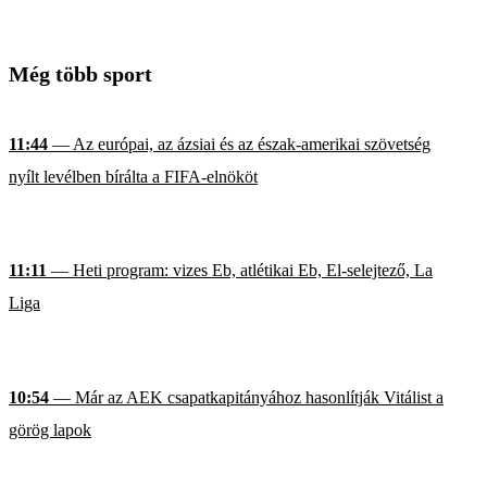
Még több sport
11:44
— Az európai, az ázsiai és az észak-amerikai szövetség
nyílt levélben bírálta a FIFA-elnököt
11:11
— Heti program: vizes Eb, atlétikai Eb, El-selejtező, La
Liga
10:54
— Már az AEK csapatkapitányához hasonlítják Vitálist a
görög lapok