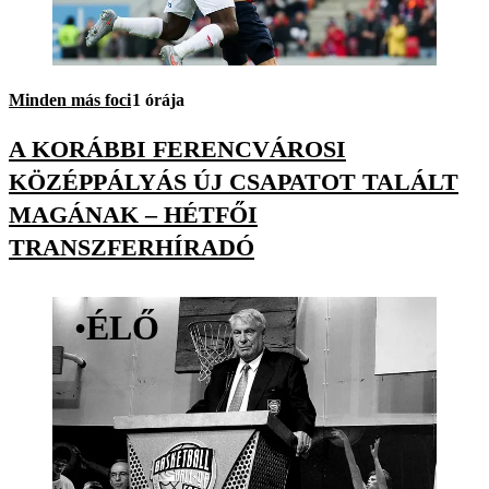
Minden más foci
1 órája
A KORÁBBI FERENCVÁROSI
KÖZÉPPÁLYÁS ÚJ CSAPATOT TALÁLT
MAGÁNAK – HÉTFŐI
TRANSZFERHÍRADÓ
•
ÉLŐ