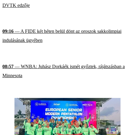
DVTK edzője
09:16
— A FIDE két héten belül dönt az oroszok sakkolimpiai
indulásának ügyében
08:57
— WNBA: Juhász Dorkáék ismét győztek, rájátszásban a
Minnesota