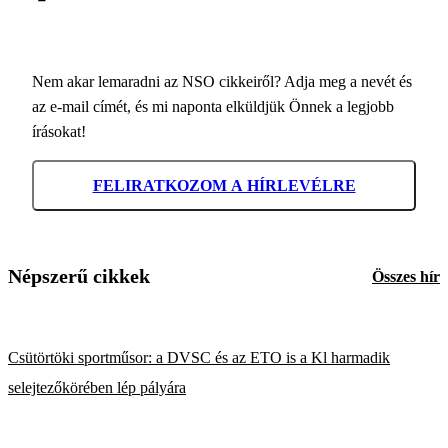
Nem akar lemaradni az NSO cikkeiről? Adja meg a nevét és
az e-mail címét, és mi naponta elküldjük Önnek a legjobb
írásokat!
FELIRATKOZOM A HÍRLEVÉLRE
Népszerű cikkek
Összes hír
Csütörtöki sportműsor: a DVSC és az ETO is a Kl harmadik
selejtezőkörében lép pályára