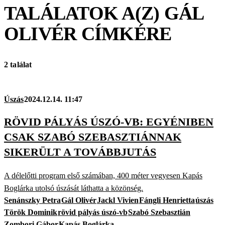
TALÁLATOK A(Z)
GÁL
OLIVÉR
CÍMKÉRE
2 találat
Úszás
2024.12.14. 11:47
RÖVID PÁLYÁS ÚSZÓ-VB: EGYÉNIBEN
CSAK SZABÓ SZEBASZTIÁNNAK
SIKERÜLT A TOVÁBBJUTÁS
A délelőtti program első számában, 400 méter vegyesen Kapás
Boglárka utolsó úszását láthatta a közönség.
Senánszky Petra
Gál Olivér
Jackl Vivien
Fángli Henrietta
úszás
Török Dominik
rövid pályás úszó-vb
Szabó Szebasztián
Zombori Gábor
Kapás Boglárka