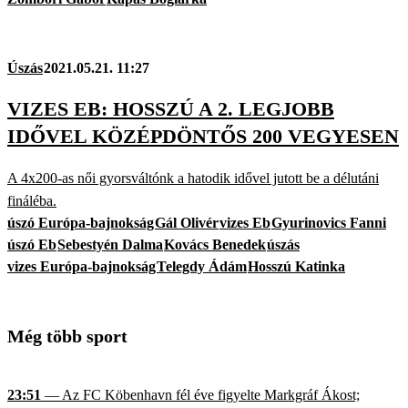
Úszás
2021.05.21. 11:27
VIZES EB: HOSSZÚ A 2. LEGJOBB
IDŐVEL KÖZÉPDÖNTŐS 200 VEGYESEN
A 4x200-as női gyorsváltónk a hatodik idővel jutott be a délutáni
fináléba.
úszó Európa-bajnokság
Gál Olivér
vizes Eb
Gyurinovics Fanni
úszó Eb
Sebestyén Dalma
Kovács Benedek
úszás
vizes Európa-bajnokság
Telegdy Ádám
Hosszú Katinka
Még több sport
23:51
— Az FC Köbenhavn fél éve figyelte Markgráf Ákost;