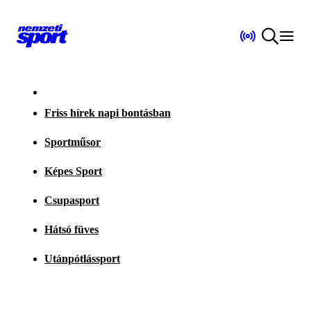
Friss hírek napi bontásban
Sportműsor
Képes Sport
Csupasport
Hátsó füves
Utánpótlássport