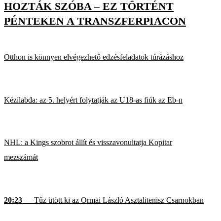
HOZTÁK SZÓBA – EZ TÖRTÉNT
PÉNTEKEN A TRANSZFERPIACON
Otthon is könnyen elvégezhető edzésfeladatok túrázáshoz
Kézilabda: az 5. helyért folytatják az U18-as fiúk az Eb-n
NHL: a Kings szobrot állít és visszavonultatja Kopitar
mezszámát
20:23
— Tűz ütött ki az Ormai László Asztalitenisz Csarnokban