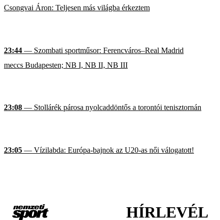
Csongvai Áron: Teljesen más világba érkeztem
23:44
— Szombati sportműsor: Ferencváros–Real Madrid
meccs Budapesten; NB I, NB II, NB III
23:08
— Stollárék párosa nyolcaddöntős a torontói tenisztornán
23:05
— Vízilabda: Európa-bajnok az U20-as női válogatott!
HÍRLEVÉL