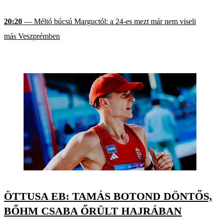
20:20
— Méltó búcsú Marguctól: a 24-es mezt már nem viseli
más Veszprémben
ÖTTUSA EB: TAMÁS BOTOND DÖNTŐS,
BŐHM CSABA ŐRÜLT HAJRÁBAN