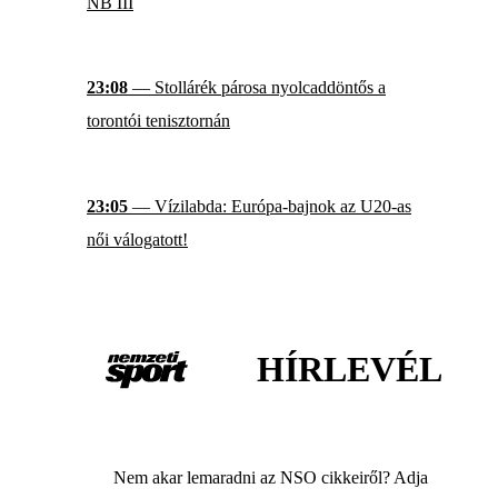
NB III
23:08
— Stollárék párosa nyolcaddöntős a
torontói tenisztornán
23:05
— Vízilabda: Európa-bajnok az U20-as
női válogatott!
HÍRLEVÉL
Nem akar lemaradni az NSO cikkeiről? Adja