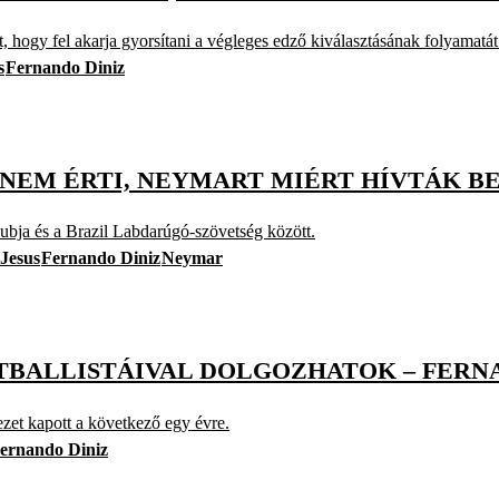
yt, hogy fel akarja gyorsítani a végleges edző kiválasztásának folyamatát
s
Fernando Diniz
E NEM ÉRTI, NEYMART MIÉRT HÍVTÁK 
klubja és a Brazil Labdarúgó-szövetség között.
 Jesus
Fernando Diniz
Neymar
UTBALLISTÁIVAL DOLGOZHATOK – FERN
ezet kapott a következő egy évre.
ernando Diniz