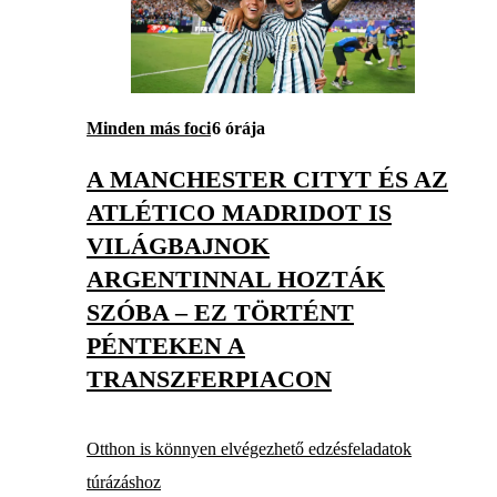
Minden más foci
6 órája
A MANCHESTER CITYT ÉS AZ
ATLÉTICO MADRIDOT IS
VILÁGBAJNOK
ARGENTINNAL HOZTÁK
SZÓBA – EZ TÖRTÉNT
PÉNTEKEN A
TRANSZFERPIACON
Otthon is könnyen elvégezhető edzésfeladatok
túrázáshoz