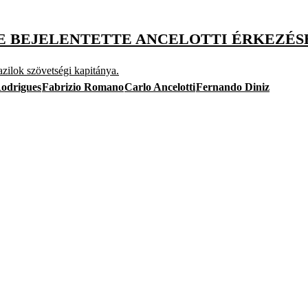
KE BEJELENTETTE ANCELOTTI ÉRKEZÉS
azilok szövetségi kapitánya.
odrigues
Fabrizio Romano
Carlo Ancelotti
Fernando Diniz