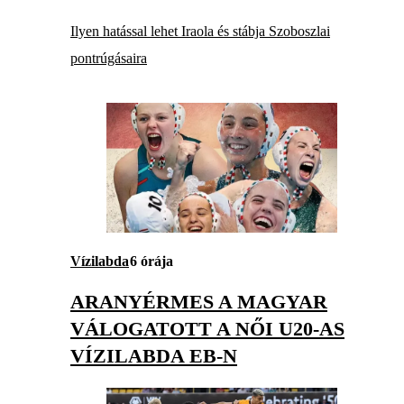
Ilyen hatással lehet Iraola és stábja Szoboszlai
pontrúgásaira
Vízilabda
6 órája
ARANYÉRMES A MAGYAR
VÁLOGATOTT A NŐI U20-AS
VÍZILABDA EB-N