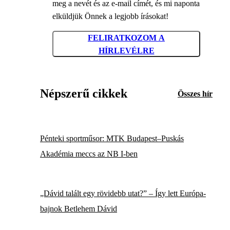
meg a nevét és az e-mail címét, és mi naponta
elküldjük Önnek a legjobb írásokat!
FELIRATKOZOM A
HÍRLEVÉLRE
Népszerű cikkek
Összes hír
Pénteki sportműsor: MTK Budapest–Puskás
Akadémia meccs az NB I-ben
„Dávid talált egy rövidebb utat?” – Így lett Európa-
bajnok Betlehem Dávid