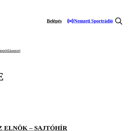
Belépés
Nemzeti Sportrádió
npótlássport
E
Z ELNÖK – SAJTÓHÍR