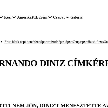
Kézi
Amerika
F1
Egyéni
Csapat
Galéria
Friss hírek napi bontásban
Sportműsor
Képes Sport
Csupasport
Hátsó füves
Utá
RNANDO DINIZ
CÍMKÉR
OTTI NEM JÖN, DINIZT MENESZTETTE A