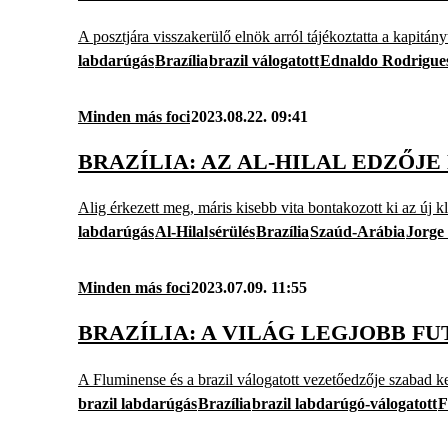
A posztjára visszakerülő elnök arról tájékoztatta a kapitán
labdarúgás
Brazília
brazil válogatott
Ednaldo Rodrigue
Minden más foci
2023.08.22. 09:41
BRAZÍLIA: AZ AL-HILAL EDZŐJ
Alig érkezett meg, máris kisebb vita bontakozott ki az új 
labdarúgás
Al-Hilal
sérülés
Brazília
Szaúd-Arábia
Jorge
Minden más foci
2023.07.09. 11:55
BRAZÍLIA: A VILÁG LEGJOBB F
A Fluminense és a brazil válogatott vezetőedzője szabad k
brazil labdarúgás
Brazília
brazil labdarúgó-válogatott
F