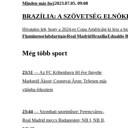
Minden más foci
2023.07.05. 09:08
BRAZÍLIA: A SZÖVETSÉG ELNÖ
Hivatalos lett, hogy a 2024-es Copa Américáig ki lesz a br
Fluminense
labdarúgás
Real Madrid
Brazília
Ednaldo R
Még több sport
23:51
— Az FC Köbenhavn fél éve figyelte
Markgráf Ákost; Csongvai Áron: Teljesen más
világba érkeztem
23:44
— Szombati sportműsor: Ferencváros–
Real Madrid meccs Budapesten; NB I, NB II,