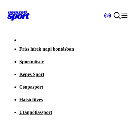
Friss hírek napi bontásban
Sportműsor
Képes Sport
Csupasport
Hátsó füves
Utánpótlássport