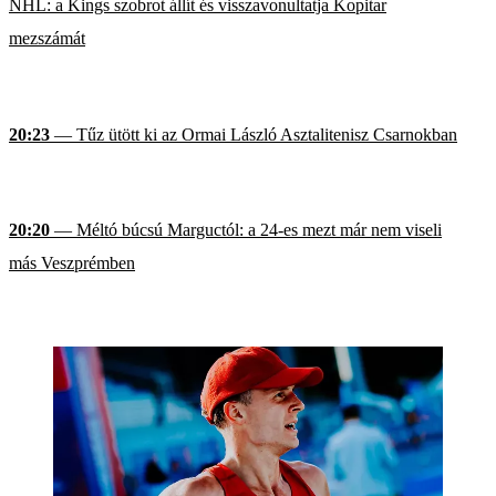
NHL: a Kings szobrot állít és visszavonultatja Kopitar
mezszámát
20:23
— Tűz ütött ki az Ormai László Asztalitenisz Csarnokban
20:20
— Méltó búcsú Marguctól: a 24-es mezt már nem viseli
más Veszprémben