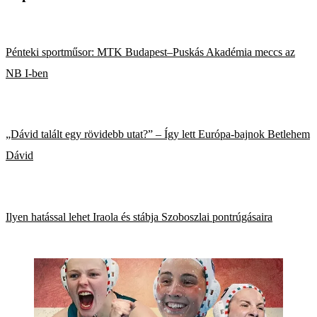
Pénteki sportműsor: MTK Budapest–Puskás Akadémia meccs az
NB I-ben
„Dávid talált egy rövidebb utat?” – Így lett Európa-bajnok Betlehem
Dávid
Ilyen hatással lehet Iraola és stábja Szoboszlai pontrúgásaira