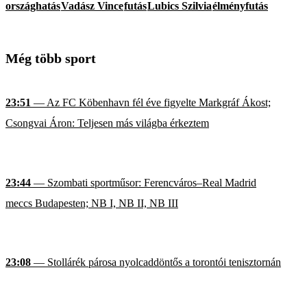
országhatás
Vadász Vince
futás
Lubics Szilvia
élményfutás
Még több sport
23:51
— Az FC Köbenhavn fél éve figyelte Markgráf Ákost;
Csongvai Áron: Teljesen más világba érkeztem
23:44
— Szombati sportműsor: Ferencváros–Real Madrid
meccs Budapesten; NB I, NB II, NB III
23:08
— Stollárék párosa nyolcaddöntős a torontói tenisztornán