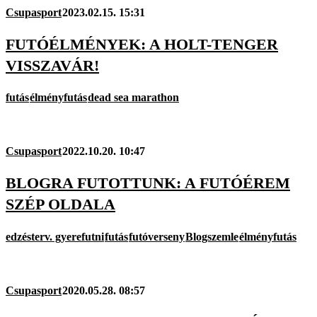
Csupasport
2023.02.15. 15:31
FUTÓÉLMÉNYEK: A HOLT-TENGER
VISSZAVÁR!
futás
élményfutás
dead sea marathon
Csupasport
2022.10.20. 10:47
BLOGRA FUTOTTUNK: A FUTÓÉREM
SZÉP OLDALA
edzésterv. gyerefutni
futás
futóverseny
Blogszemle
élményfutás
Csupasport
2020.05.28. 08:57