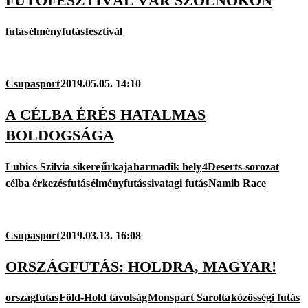
FUTÓFESZTIVÁL VÁR SZOLNOKON
futás
élményfutás
fesztivál
Csupasport
2019.05.05. 14:10
A CÉLBA ÉRÉS HATALMAS
BOLDOGSÁGA
Lubics Szilvia sikere
űrkaja
harmadik hely
4Deserts-sorozat
célba érkezés
futás
élményfutás
sivatagi futás
Namib Race
Csupasport
2019.03.13. 16:08
ORSZÁGFUTÁS: HOLDRA, MAGYAR!
országfutas
Föld-Hold távolság
Monspart Sarolta
közösségi futás