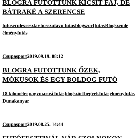
BLOGRA FUTOTTUNK KICSIT FÁJ, DE
BÁTRAKÉ A SZERENCSE
futósérülés
résztáv
hosszútávú futás
blogszörf
futás
Blogszemle
élményfutás
Csupasport
2019.09.19. 08:12
BLOGRA FUTOTTUNK ŐZEK,
MÓKUSOK ÉS EGY BOLDOG FUTÓ
18 kilométer
nagymarosi futás
blogszörf
hegyek
futás
élményfutás
Dunakanyar
Csupasport
2019.08.25. 14:44