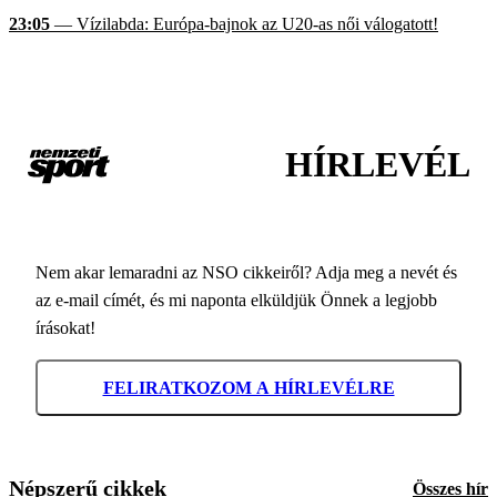
23:05
— Vízilabda: Európa-bajnok az U20-as női válogatott!
HÍRLEVÉL
Nem akar lemaradni az NSO cikkeiről? Adja meg a nevét és
az e-mail címét, és mi naponta elküldjük Önnek a legjobb
írásokat!
FELIRATKOZOM A HÍRLEVÉLRE
Népszerű cikkek
Összes hír