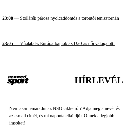
23:08
— Stollárék párosa nyolcaddöntős a torontói tenisztornán
23:05
— Vízilabda: Európa-bajnok az U20-as női válogatott!
HÍRLEVÉL
Nem akar lemaradni az NSO cikkeiről? Adja meg a nevét és
az e-mail címét, és mi naponta elküldjük Önnek a legjobb
írásokat!