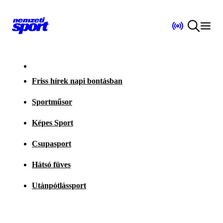
Friss hírek napi bontásban
Sportműsor
Képes Sport
Csupasport
Hátsó füves
Utánpótlássport