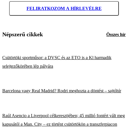
FELIRATKOZOM A HÍRLEVÉLRE
Népszerű cikkek
Összes hír
Csütörtöki sportműsor: a DVSC és az ETO is a Kl harmadik
selejtezőkörében lép pályára
Barcelona vagy Real Madrid? Rodri meghozta a döntést – sajtóhír
Raúl Asencio a Liverpool célkeresztjében; 45 millió fontért vált meg
kapusától a Man. City – ez történt csütörtökön a transzferpiacon