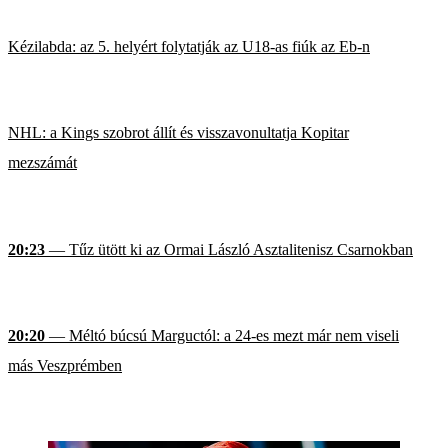
Kézilabda: az 5. helyért folytatják az U18-as fiúk az Eb-n
NHL: a Kings szobrot állít és visszavonultatja Kopitar
mezszámát
20:23
— Tűz ütött ki az Ormai László Asztalitenisz Csarnokban
20:20
— Méltó búcsú Marguctól: a 24-es mezt már nem viseli
más Veszprémben