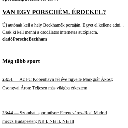
VAN EGY PORSCHÉM. ÉRDEKEL?
Új autónak kell a hely Beckhamék portáján. Egyet el kellene adni...
Csak ki kell menni a csodálatos internetes autópiacra.
eladó
Porsche
Beckham
Még több sport
23:51
— Az FC Köbenhavn fél éve figyelte Markgráf Ákost;
Csongvai Áron: Teljesen más világba érkeztem
23:44
— Szombati sportműsor: Ferencváros–Real Madrid
meccs Budapesten; NB I, NB II, NB III