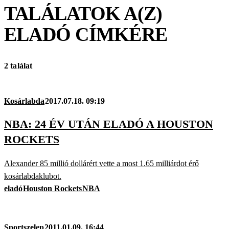
TALÁLATOK A(Z)
ELADÓ
CÍMKÉRE
2 találat
Kosárlabda
2017.07.18. 09:19
NBA: 24 ÉV UTÁN ELADÓ A HOUSTON
ROCKETS
Alexander 85 millió dollárért vette a most 1.65 milliárdot érő
kosárlabdaklubot.
eladó
Houston Rockets
NBA
Sportszelep
2011.01.09. 16:44