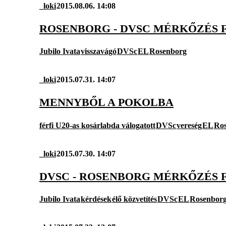
_loki
2015.08.06. 14:08
ROSENBORG - DVSC MÉRKŐZÉS 
Jubilo Ivata
visszavágó
DVSc
EL
Rosenborg
_loki
2015.07.31. 14:07
MENNYBŐL A POKOLBA
férfi U20-as kosárlabda válogatott
DVSc
vereség
EL
Ro
_loki
2015.07.30. 14:07
DVSC - ROSENBORG MÉRKŐZÉS 
Jubilo Ivata
kérdések
élő közvetítés
DVSc
EL
Rosenbor