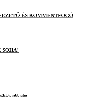
LVEZETŐ ÉS KOMMENTFOGÓ
 SOHA!
ég
EL
továbbjutás