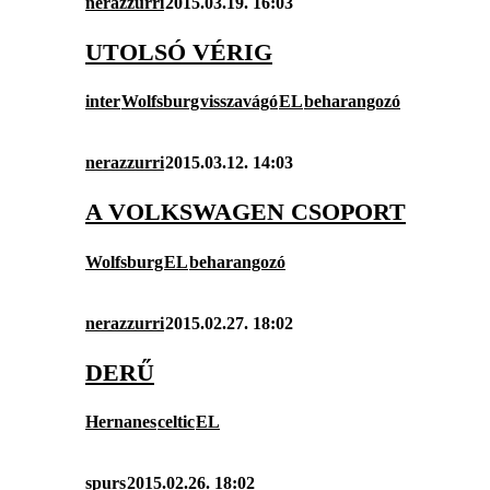
nerazzurri
2015.03.19. 16:03
UTOLSÓ VÉRIG
inter
Wolfsburg
visszavágó
EL
beharangozó
nerazzurri
2015.03.12. 14:03
A VOLKSWAGEN CSOPORT
Wolfsburg
EL
beharangozó
nerazzurri
2015.02.27. 18:02
DERŰ
Hernanes
celtic
EL
spurs
2015.02.26. 18:02