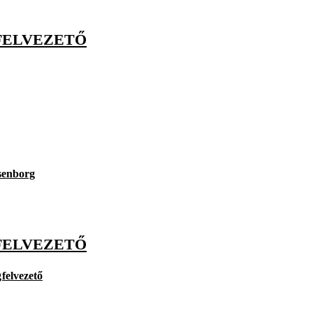
FELVEZETŐ
senborg
FELVEZETŐ
g
felvezető