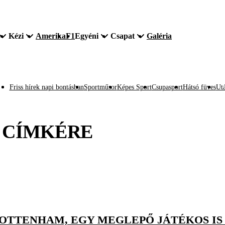
Kézi
Amerika
F1
Egyéni
Csapat
Galéria
Friss hírek napi bontásban
Sportműsor
Képes Sport
Csupasport
Hátsó füves
Utá
CÍMKÉRE
TOTTENHAM, EGY MEGLEPŐ JÁTÉKOS IS