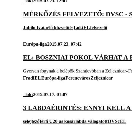
_loki
2015.07.23. 12:07
MÉRKŐZÉS FELVEZETŐ: DVSC -
Jubilo Ivata
élő közvetítés
Loki
EL
felvezető
Európa-liga
2015.07.23. 07:42
EL: BOSZNIAI POKOL VÁRHAT A 
Gyorsan fogynak a belépők Szarajevóban a Zeljeznicar–Fe
Fradi
EL
Európa-liga
Ferencváros
Zeljeznicar
_loki
2015.07.17. 01:07
3 LABDAÉRINTÉS: ENNYI KELL A
selejtező
férfi U20-as kosárlabda válogatott
DVSc
EL