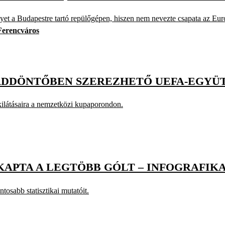
lyet a Budapestre tartó repülőgépen, hiszen nem nevezte csapata az Eur
Ferencváros
CADDÖNTŐBEN SZEREZHETŐ UEFA-EGYÜ
kilátásaira a nemzetközi kupaporondon.
KAPTA A LEGTÖBB GÓLT – INFOGRAFIK
tosabb statisztikai mutatóit.