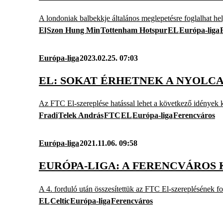
A londoniak balbekkje általános meglepetésre foglalhat he
El
Szon Hung Min
Tottenham Hotspur
EL
Európa-liga
Európa-liga
2023.02.25. 07:03
EL: SOKAT ÉRHETNEK A NYOL
Az FTC El-szereplése hatással lehet a következő idények 
Fradi
Telek András
FTC
EL
Európa-liga
Ferencváros
Európa-liga
2021.11.06. 09:58
EURÓPA-LIGA: A FERENCVÁROS 
A 4. forduló után összesítettük az FTC El-szereplésének fon
EL
Celtic
Európa-liga
Ferencváros