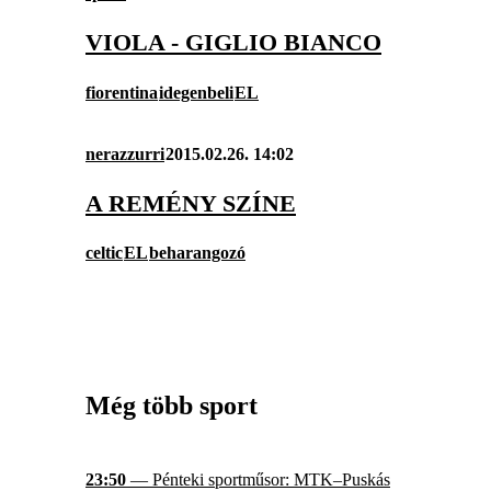
VIOLA - GIGLIO BIANCO
fiorentina
idegenbeli
EL
nerazzurri
2015.02.26. 14:02
A REMÉNY SZÍNE
celtic
EL
beharangozó
Még több sport
23:50
— Pénteki sportműsor: MTK–Puskás