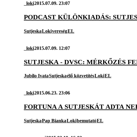
_loki
2015.07.09. 23:07
PODCAST KÜLÖNKIADÁS: SUTJES
Sutjeska
Loki
vereség
EL
_loki
2015.07.09. 12:07
SUTJESKA - DVSC: MÉRKŐZÉS 
Jubilo Ivata
Sutjeska
élő közvetítés
Loki
EL
_loki
2015.06.23. 23:06
FORTUNA A SUTJESKÁT ADTA N
Sutjeska
Pap Bianka
Loki
bemutató
EL