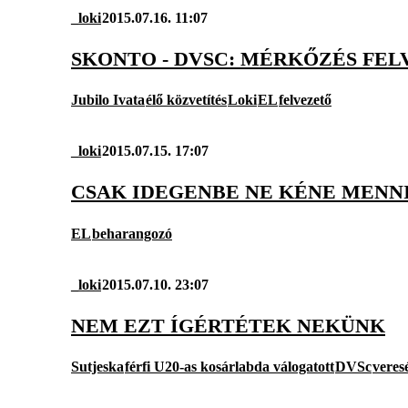
_loki
2015.07.16. 11:07
SKONTO - DVSC: MÉRKŐZÉS FE
Jubilo Ivata
élő közvetítés
Loki
EL
felvezető
_loki
2015.07.15. 17:07
CSAK IDEGENBE NE KÉNE MENNI
EL
beharangozó
_loki
2015.07.10. 23:07
NEM EZT ÍGÉRTÉTEK NEKÜNK
Sutjeska
férfi U20-as kosárlabda válogatott
DVSc
veres