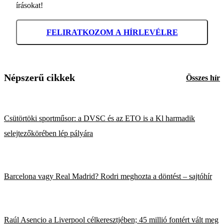
írásokat!
FELIRATKOZOM A HÍRLEVÉLRE
Népszerű cikkek
Összes hír
Csütörtöki sportműsor: a DVSC és az ETO is a Kl harmadik
selejtezőkörében lép pályára
Barcelona vagy Real Madrid? Rodri meghozta a döntést – sajtóhír
Raúl Asencio a Liverpool célkeresztjében; 45 millió fontért vált meg