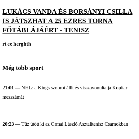
LUKÁCS VANDA ÉS BORSÁNYI CSILLA
IS JÁTSZHAT A 25 EZRES TORNA
FŐTÁBLÁJÁÉRT - TENISZ
rt e
e h
erg
ht
h
Még több sport
21:01
— NHL: a Kings szobrot állít és visszavonultatja Kopitar
mezszámát
20:23
— Tűz ütött ki az Ormai László Asztalitenisz Csarnokban