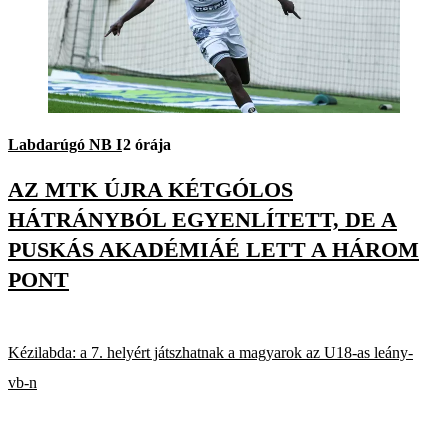
Labdarúgó NB I
2 órája
AZ MTK ÚJRA KÉTGÓLOS
HÁTRÁNYBÓL EGYENLÍTETT, DE A
PUSKÁS AKADÉMIÁÉ LETT A HÁROM
PONT
Kézilabda: a 7. helyért játszhatnak a magyarok az U18-as leány-
vb-n