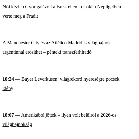
Női kézi: a Győr gálázott a Brest ellen, a Loki a Népligetben
verte meg a Fradit
A Manchester City és az Atlético Madrid is világbajnok
argentinnal erősíthet – pénteki transzferhíradó
18:24
— Bayer Leverkusen: világrekord nyereségre pocsék
idény
18:07
— Amerikából jöttek – ilyen volt belülről a 2026-os
világbajnokság