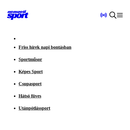
Friss hírek napi bontásban
Sportműsor
Képes Sport
Csupasport
Hátsó füves
Utánpótlássport