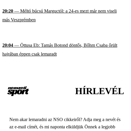
20:20
— Méltó búcsú Marguctól: a 24-es mezt már nem viseli
más Veszprémben
20:04
— Öttusa Eb: Tamás Botond döntős, Bőhm Csaba őrült
hajrában éppen csak lemaradt
HÍRLEVÉL
Nem akar lemaradni az NSO cikkeiről? Adja meg a nevét és
az e-mail címét, és mi naponta elküldjük Önnek a legjobb