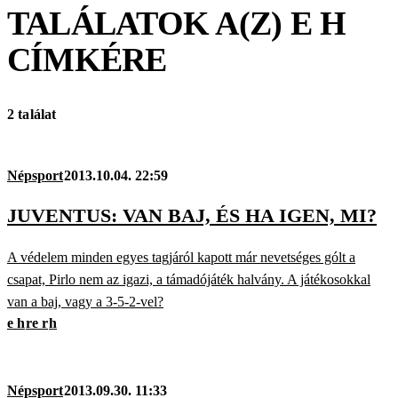
TALÁLATOK A(Z)
E H
CÍMKÉRE
2 találat
Népsport
2013.10.04. 22:59
JUVENTUS: VAN BAJ, ÉS HA IGEN, MI?
A védelem minden egyes tagjáról kapott már nevetséges gólt a
csapat, Pirlo nem az igazi, a támadójáték halvány. A játékosokkal
van a baj, vagy a 3-5-2-vel?
e h
re r
h
Népsport
2013.09.30. 11:33