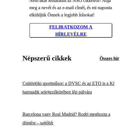
Nem akar lemaradni az NSO cikkeiről? Adja
meg a nevét és az e-mail címét, és mi naponta
elküldjük Önnek a legjobb írásokat!
FELIRATKOZOM A
HÍRLEVÉLRE
Népszerű cikkek
Összes hír
Csütörtöki sportműsor: a DVSC és az ETO is a Kl
harmadik selejtezőkörében lép pályára
Barcelona vagy Real Madrid? Rodri meghozta a
döntést – sajtóhír