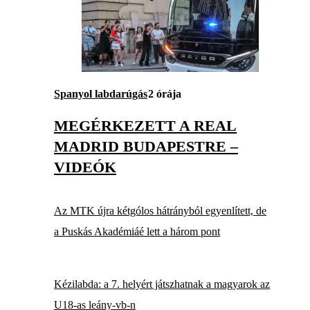
Spanyol labdarúgás
2 órája
MEGÉRKEZETT A REAL
MADRID BUDAPESTRE –
VIDEÓK
Az MTK újra kétgólos hátrányból egyenlített, de
a Puskás Akadémiáé lett a három pont
Kézilabda: a 7. helyért játszhatnak a magyarok az
U18-as leány-vb-n