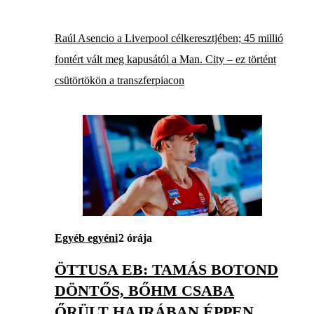
Raúl Asencio a Liverpool célkeresztjében; 45 millió
fontért vált meg kapusától a Man. City – ez történt
csütörtökön a transzferpiacon
Egyéb egyéni
2 órája
ÖTTUSA EB: TAMÁS BOTOND
DÖNTŐS, BŐHM CSABA
ŐRÜLT HAJRÁBAN ÉPPEN