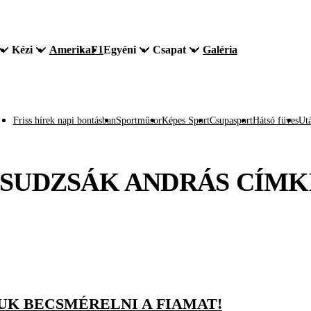
Kézi
Amerika
F1
Egyéni
Csapat
Galéria
Friss hírek napi bontásban
Sportműsor
Képes Sport
Csupasport
Hátsó füves
Utá
SUDZSÁK ANDRÁS
CÍMK
UK BECSMÉRELNI A FIAMAT!