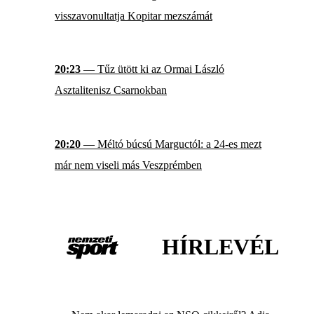
visszavonultatja Kopitar mezszámát
20:23
— Tűz ütött ki az Ormai László
Asztalitenisz Csarnokban
20:20
— Méltó búcsú Marguctól: a 24-es mezt
már nem viseli más Veszprémben
HÍRLEVÉL