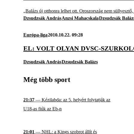
„Balázs új otthonra lelhet ott. Oroszország nem süllyesztő
Dzsudzsák András
Anzsi Mahacskala
Dzsudzsák Baláz
Európa-liga
2010.10.22. 09:28
EL: VOLT OLYAN DVSC-SZURKOL
Dzsudzsák András
Dzsudzsák Balázs
Még több sport
21:37
— Kézilabda: az 5. helyért folytatják az
U18-as fiúk az Eb-n
21:01
— NHL: a Kings szobrot állít és