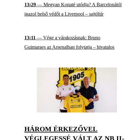
13:29
— Megvan Konaté utódja? A Barcelonától
igazol belső védőt a Liverpool – sajtóhír
13:11
— Vége a várakozásnak: Bruno
Guimaraes az Arsenalban folytatja – hivatalos
HÁROM ÉRKEZŐVEL
VÉGLEGESSÉ VÁLT AZ NB II-