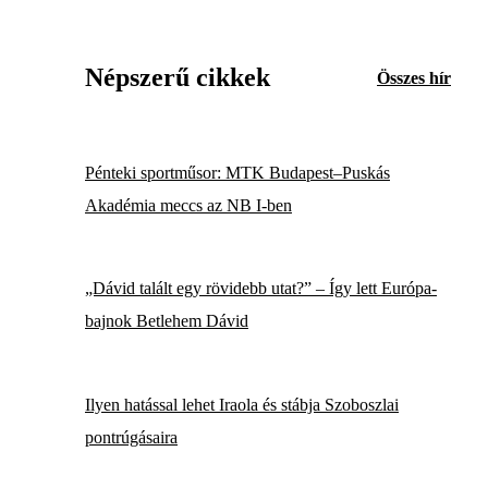
Népszerű cikkek
Összes hír
Pénteki sportműsor: MTK Budapest–Puskás
Akadémia meccs az NB I-ben
„Dávid talált egy rövidebb utat?” – Így lett Európa-
bajnok Betlehem Dávid
Ilyen hatással lehet Iraola és stábja Szoboszlai
pontrúgásaira