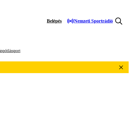
Belépés
Nemzeti Sportrádió
npótlássport