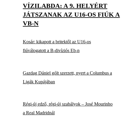
VÍZILABDA: A 9. HELYÉRT
JÁTSZANAK AZ U16-OS FIÚK A
VB-N
Kosár: kikapott a britektől az U16-os
fiúválogatott a B-divíziós Eb-n
Gazdag Dániel gólt szerzett, nyert a Columbus a
Ligák Kupájában
Régi-új edző, régi-új szabályok – José Mourinho
a Real Madridnál