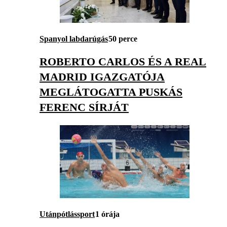
Spanyol labdarúgás
50 perce
ROBERTO CARLOS ÉS A REAL
MADRID IGAZGATÓJA
MEGLÁTOGATTA PUSKÁS
FERENC SÍRJÁT
Utánpótlássport
1 órája