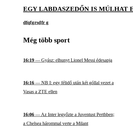
EGY LABDASZEDŐN IS MÚLHAT 
dfqf
g
rsd
fr g
Még több sport
16:19
— Gyász: elhunyt Lionel Messi édesapja
16:16
— NB I: egy félidő után két góllal vezet a
Vasas a ZTE ellen
16:06
— Az Inter legyőzte a Juventust Perthben;
a Chelsea hárommal verte a Milant