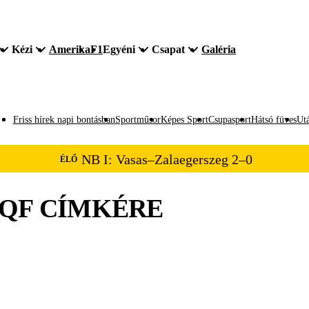
Kézi
Amerika
F1
Egyéni
Csapat
Galéria
Friss hírek napi bontásban
Sportműsor
Képes Sport
Csupasport
Hátsó füves
Utá
NB I: Vasas–Zalaegerszeg 2–0
ÉLŐ
QF
CÍMKÉRE