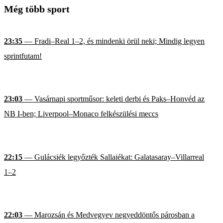
Még több sport
23:35
— Fradi–Real 1–2, és mindenki örül neki; Mindig legyen
sprintfutam!
23:03
— Vasárnapi sportműsor: keleti derbi és Paks–Honvéd az
NB I-ben; Liverpool–Monaco felkészülési meccs
22:15
— Gulácsiék legyőzték Sallaiékat: Galatasaray–Villarreal
1–2
22:03
— Marozsán és Medvegyev negyeddöntős párosban a