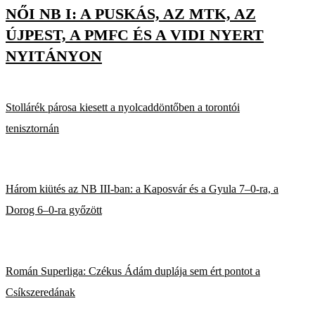
NŐI NB I: A PUSKÁS, AZ MTK, AZ
ÚJPEST, A PMFC ÉS A VIDI NYERT
NYITÁNYON
Stollárék párosa kiesett a nyolcaddöntőben a torontói
tenisztornán
Három kiütés az NB III-ban: a Kaposvár és a Gyula 7–0-ra, a
Dorog 6–0-ra győzött
Román Superliga: Czékus Ádám duplája sem ért pontot a
Csíkszeredának