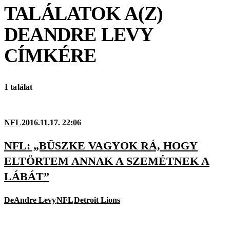
TALÁLATOK A(Z)
DEANDRE LEVY
CÍMKÉRE
1 találat
NFL
2016.11.17. 22:06
NFL: „BÜSZKE VAGYOK RÁ, HOGY
ELTÖRTEM ANNAK A SZEMÉTNEK A
LÁBÁT”
DeAndre Levy
NFL
Detroit Lions