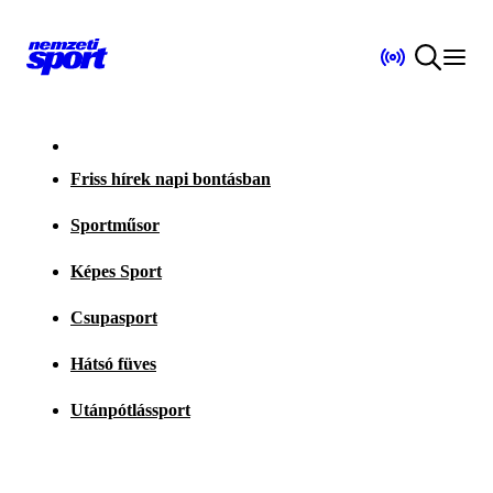
Friss hírek napi bontásban
Sportműsor
Képes Sport
Csupasport
Hátsó füves
Utánpótlássport