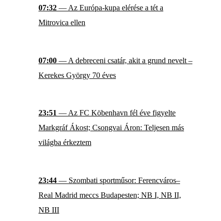
07:32
— Az Európa-kupa elérése a tét a
Mitrovica ellen
07:00
— A debreceni csatár, akit a grund nevelt –
Kerekes György 70 éves
23:51
— Az FC Köbenhavn fél éve figyelte
Markgráf Ákost; Csongvai Áron: Teljesen más
világba érkeztem
23:44
— Szombati sportműsor: Ferencváros–
Real Madrid meccs Budapesten; NB I, NB II,
NB III