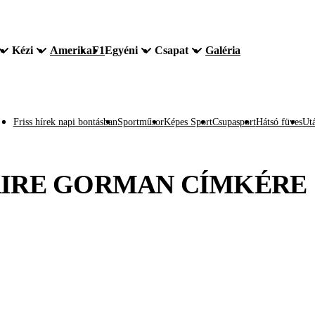
Kézi
Amerika
F1
Egyéni
Csapat
Galéria
Friss hírek napi bontásban
Sportműsor
Képes Sport
Csupasport
Hátsó füves
Utá
IRE GORMAN
CÍMKÉRE