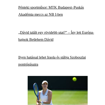
Pénteki sportműsor: MTK Budapest–Puskás
Akadémia meccs az NB I-ben
„Dávid talált egy rövidebb utat?” – Így lett Európa-
bajnok Betlehem Dávid
Ilyen hatással lehet Iraola és stábja Szoboszlai
pontrúgásaira