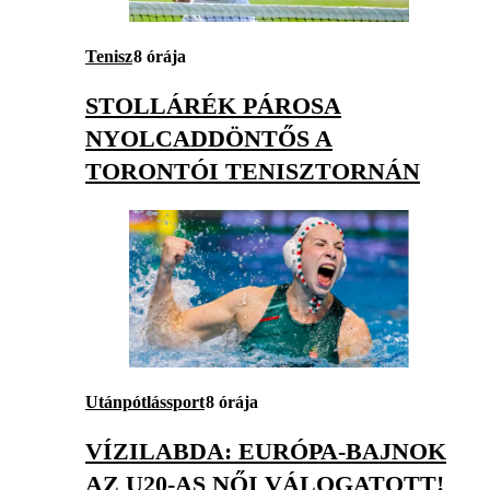
Tenisz
8 órája
STOLLÁRÉK PÁROSA
NYOLCADDÖNTŐS A
TORONTÓI TENISZTORNÁN
Utánpótlássport
8 órája
VÍZILABDA: EURÓPA-BAJNOK
AZ U20-AS NŐI VÁLOGATOTT!