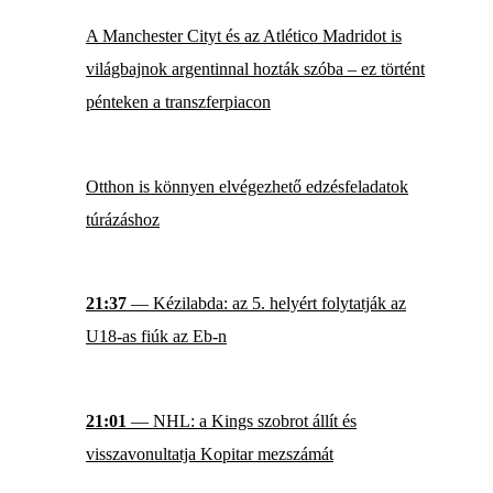
A Manchester Cityt és az Atlético Madridot is
világbajnok argentinnal hozták szóba – ez történt
pénteken a transzferpiacon
Otthon is könnyen elvégezhető edzésfeladatok
túrázáshoz
21:37
— Kézilabda: az 5. helyért folytatják az
U18-as fiúk az Eb-n
21:01
— NHL: a Kings szobrot állít és
visszavonultatja Kopitar mezszámát