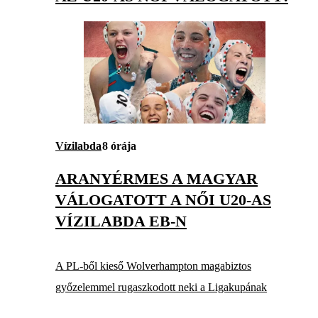
Vízilabda
8 órája
ARANYÉRMES A MAGYAR
VÁLOGATOTT A NŐI U20-AS
VÍZILABDA EB-N
A PL-ből kieső Wolverhampton magabiztos
győzelemmel rugaszkodott neki a Ligakupának