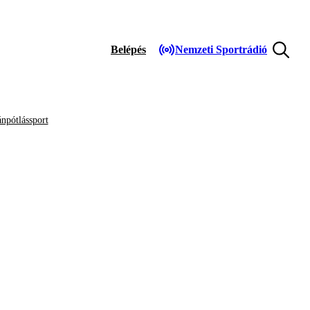
Belépés
Nemzeti Sportrádió
npótlássport