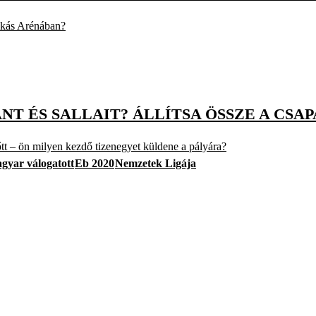
skás Arénában?
T ÉS SALLAIT? ÁLLÍTSA ÖSSZE A CSAP
tt – ön milyen kezdő tizenegyet küldene a pályára?
gyar válogatott
Eb 2020
Nemzetek Ligája