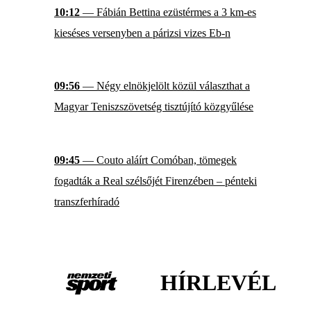
10:12
— Fábián Bettina ezüstérmes a 3 km-es
kieséses versenyben a párizsi vizes Eb-n
09:56
— Négy elnökjelölt közül választhat a
Magyar Teniszszövetség tisztújító közgyűlése
09:45
— Couto aláírt Comóban, tömegek
fogadták a Real szélsőjét Firenzében – pénteki
transzferhíradó
HÍRLEVÉL