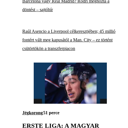
Barcelona vagy Real Madrid? Rodri meghozta a
döntést – sajtóhír
Raúl Asencio a Liverpool célkeresztjében; 45 millió
fontért vált meg kapusától a Man. City – ez történt
csütörtökön a transzferpiacon
Jégkorong
51 perce
ERSTE LIGA: A MAGYAR