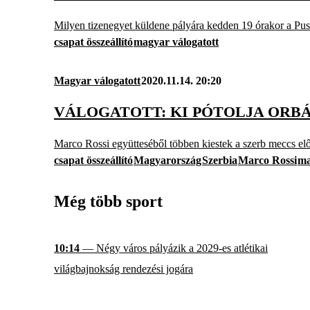
Milyen tizenegyet küldene pályára kedden 19 órakor a Pu
csapat összeállító
magyar válogatott
Magyar válogatott
2020.11.14. 20:20
VÁLOGATOTT: KI PÓTOLJA ORBÁN
Marco Rossi együtteséből többen kiestek a szerb meccs elő
csapat összeállító
Magyarország
Szerbia
Marco Rossi
ma
Még több sport
10:14
— Négy város pályázik a 2029-es atlétikai
világbajnokság rendezési jogára