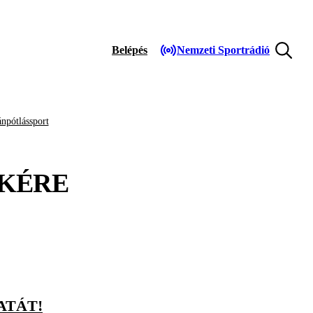
Belépés
Nemzeti Sportrádió
npótlássport
KÉRE
ATÁT!