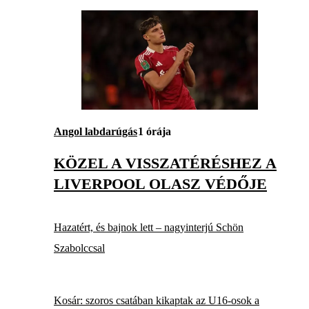
Angol labdarúgás
1 órája
KÖZEL A VISSZATÉRÉSHEZ A
LIVERPOOL OLASZ VÉDŐJE
Hazatért, és bajnok lett – nagyinterjú Schön
Szabolccsal
Kosár: szoros csatában kikaptak az U16-osok a