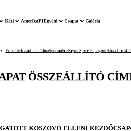
Kézi
Amerika
F1
Egyéni
Csapat
Galéria
Friss hírek napi bontásban
Sportműsor
Képes Sport
Csupasport
Hátsó füves
Utá
APAT ÖSSZEÁLLÍTÓ
CÍM
OGATOTT KOSZOVÓ ELLENI KEZDŐCSAP