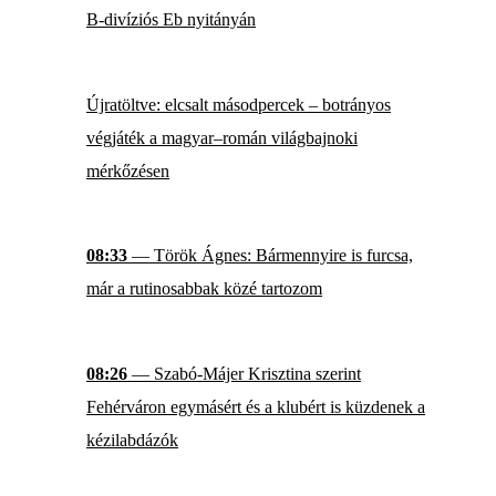
B-divíziós Eb nyitányán
Újratöltve: elcsalt másodpercek – botrányos
végjáték a magyar–román világbajnoki
mérkőzésen
08:33
— Török Ágnes: Bármennyire is furcsa,
már a rutinosabbak közé tartozom
08:26
— Szabó-Májer Krisztina szerint
Fehérváron egymásért és a klubért is küzdenek a
kézilabdázók