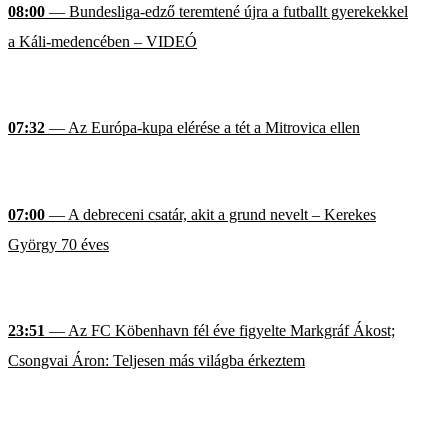
08:00
— Bundesliga-edző teremtené újra a futballt gyerekekkel
a Káli-medencében – VIDEÓ
07:32
— Az Európa-kupa elérése a tét a Mitrovica ellen
07:00
— A debreceni csatár, akit a grund nevelt – Kerekes
György 70 éves
23:51
— Az FC Köbenhavn fél éve figyelte Markgráf Ákost;
Csongvai Áron: Teljesen más világba érkeztem