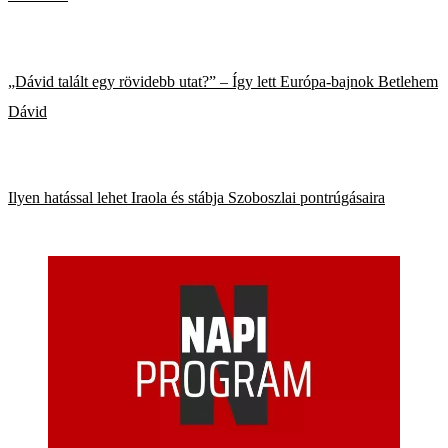
„Dávid talált egy rövidebb utat?” – Így lett Európa-bajnok Betlehem
Dávid
Ilyen hatással lehet Iraola és stábja Szoboszlai pontrúgásaira