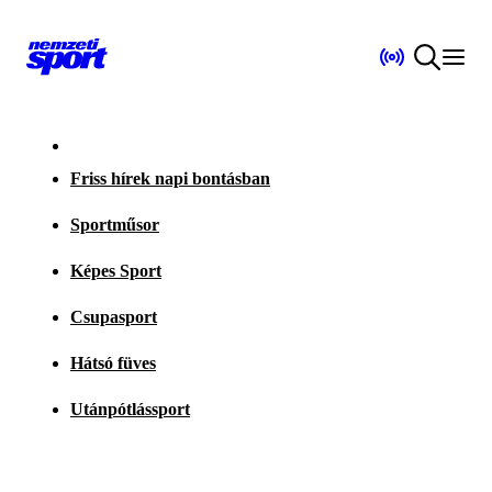
Friss hírek napi bontásban
Sportműsor
Képes Sport
Csupasport
Hátsó füves
Utánpótlássport