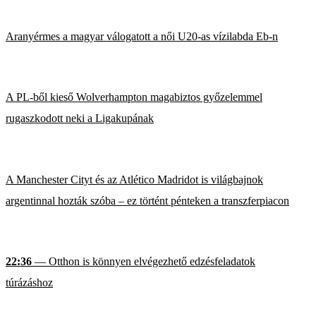
Aranyérmes a magyar válogatott a női U20-as vízilabda Eb-n
A PL-ből kieső Wolverhampton magabiztos győzelemmel
rugaszkodott neki a Ligakupának
A Manchester Cityt és az Atlético Madridot is világbajnok
argentinnal hozták szóba – ez történt pénteken a transzferpiacon
22:36
— Otthon is könnyen elvégezhető edzésfeladatok
túrázáshoz