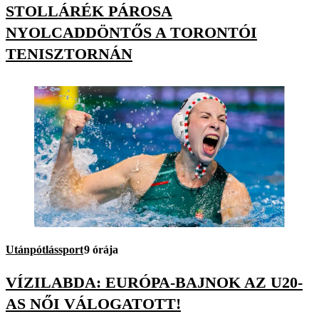
STOLLÁRÉK PÁROSA
NYOLCADDÖNTŐS A TORONTÓI
TENISZTORNÁN
Utánpótlássport
9 órája
VÍZILABDA: EURÓPA-BAJNOK AZ U20-
AS NŐI VÁLOGATOTT!