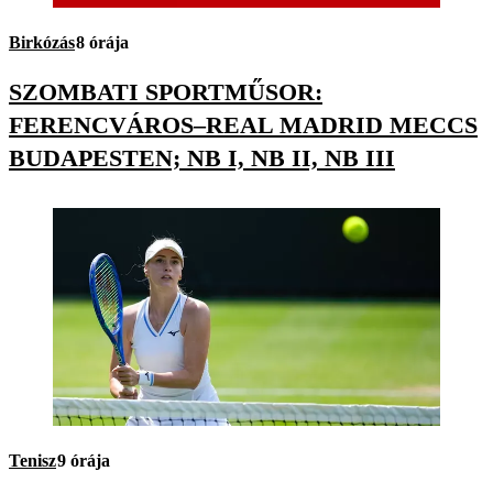
Birkózás
8 órája
SZOMBATI SPORTMŰSOR:
FERENCVÁROS–REAL MADRID MECCS
BUDAPESTEN; NB I, NB II, NB III
Tenisz
9 órája