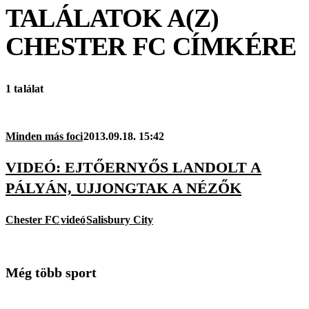
TALÁLATOK A(Z)
CHESTER FC
CÍMKÉRE
1 találat
Minden más foci
2013.09.18. 15:42
VIDEÓ: EJTŐERNYŐS LANDOLT A
PÁLYÁN, UJJONGTAK A NÉZŐK
Chester FC
videó
Salisbury City
Még több sport