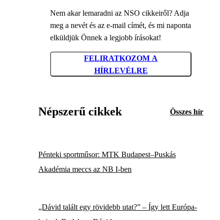
Nem akar lemaradni az NSO cikkeiről? Adja
meg a nevét és az e-mail címét, és mi naponta
elküldjük Önnek a legjobb írásokat!
FELIRATKOZOM A
HÍRLEVÉLRE
Népszerű cikkek
Összes hír
Pénteki sportműsor: MTK Budapest–Puskás
Akadémia meccs az NB I-ben
„Dávid talált egy rövidebb utat?” – Így lett Európa-