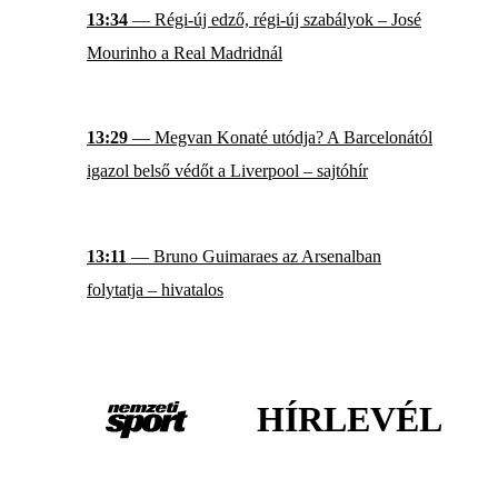
13:34
— Régi-új edző, régi-új szabályok – José
Mourinho a Real Madridnál
13:29
— Megvan Konaté utódja? A Barcelonától
igazol belső védőt a Liverpool – sajtóhír
13:11
— Bruno Guimaraes az Arsenalban
folytatja – hivatalos
HÍRLEVÉL