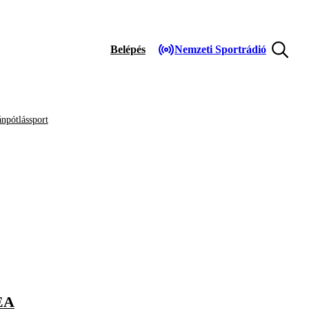
Belépés
Nemzeti Sportrádió
npótlássport
EA