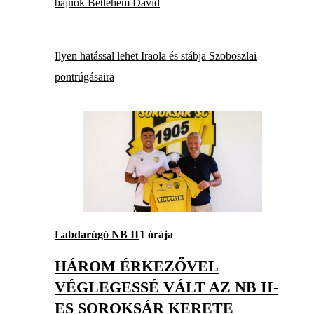
bajnok Betlehem Dávid
Ilyen hatással lehet Iraola és stábja Szoboszlai
pontrúgásaira
Labdarúgó NB II
1 órája
HÁROM ÉRKEZŐVEL
VÉGLEGESSÉ VÁLT AZ NB II-
ES SOROKSÁR KERETE