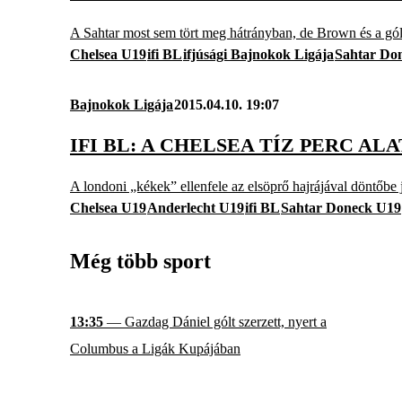
A Sahtar most sem tört meg hátrányban, de Brown és a gólk
Chelsea U19
ifi BL
ifjúsági Bajnokok Ligája
Sahtar Do
Bajnokok Ligája
2015.04.10. 19:07
IFI BL: A CHELSEA TÍZ PERC A
A londoni „kékek” ellenfele az elsöprő hajrájával döntőbe
Chelsea U19
Anderlecht U19
ifi BL
Sahtar Doneck U19
Még több sport
13:35
— Gazdag Dániel gólt szerzett, nyert a
Columbus a Ligák Kupájában