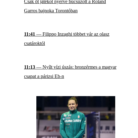
Csak öt játékot nyerve búcsúzott a Roland
Garros bajnoka Torontóban
11:41
— Filippo Inzaghi többet vár az olasz
csatároktól
11:13
— Nyílt vízi úszás: bronzérmes a magyar
csapat a párizsi Eb-n