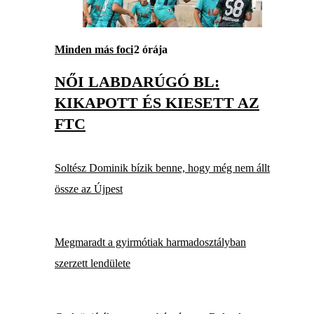
Minden más foci
2 órája
NŐI LABDARÚGÓ BL:
KIKAPOTT ÉS KIESETT AZ
FTC
Soltész Dominik bízik benne, hogy még nem állt
össze az Újpest
Megmaradt a gyirmótiak harmadosztályban
szerzett lendülete