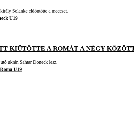
irály Solanke eldöntötte a meccset.
neck U19
LATT KIÜTÖTTE A ROMÁT A NÉGY KÖZÖT
 jutó ukrán Sahtar Doneck lesz.
Roma U19