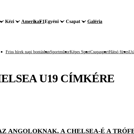
Kézi
Amerika
F1
Egyéni
Csapat
Galéria
Friss hírek napi bontásban
Sportműsor
Képes Sport
Csupasport
Hátsó füves
Utá
ELSEA U19
CÍMKÉRE
 AZ ANGOLOKNAK, A CHELSEA-É A TRÓF