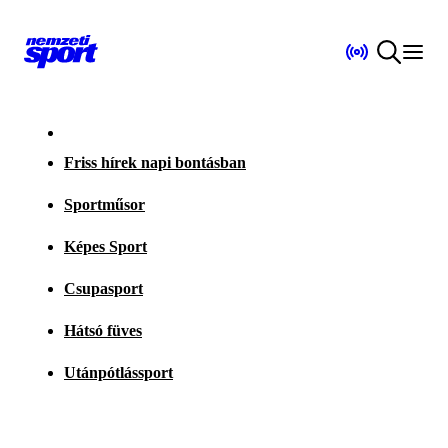
Friss hírek napi bontásban
Sportműsor
Képes Sport
Csupasport
Hátsó füves
Utánpótlássport