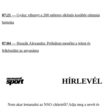
07:21
— Gyász: elhunyt a 200 méteres síkfutás korábbi olimpiai
bajnoka
07:04
— Huszák Alexandra: Próbálom megélni a jelent és
felkészülni az anyaságra
HÍRLEVÉL
Nem akar lemaradni az NSO cikkeiről? Adja meg a nevét és