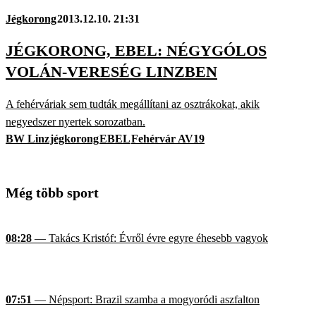
Jégkorong
2013.12.10. 21:31
JÉGKORONG, EBEL: NÉGYGÓLOS
VOLÁN-VERESÉG LINZBEN
A fehérváriak sem tudták megállítani az osztrákokat, akik
negyedszer nyertek sorozatban.
BW Linz
jégkorong
EBEL
Fehérvár AV19
Még több sport
08:28
— Takács Kristóf: Évről évre egyre éhesebb vagyok
07:51
— Népsport: Brazil szamba a mogyoródi aszfalton