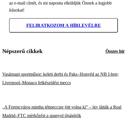
az e-mail címét, és mi naponta elküldjük Önnek a legjobb
írásokat!
FELIRATKOZOM A HÍRLEVÉLRE
Népszerű cikkek
Összes hír
Vasárnapi sportműsor: keleti derbi és Paks–Honvéd az NB I-ben;
Liverpool–Monaco felkészülési meccs
„A Ferencváros mintha tétmeccsre jött volna ki” – így látták a Real
Madrid–FTC mérkőzést a spanyol újságírók