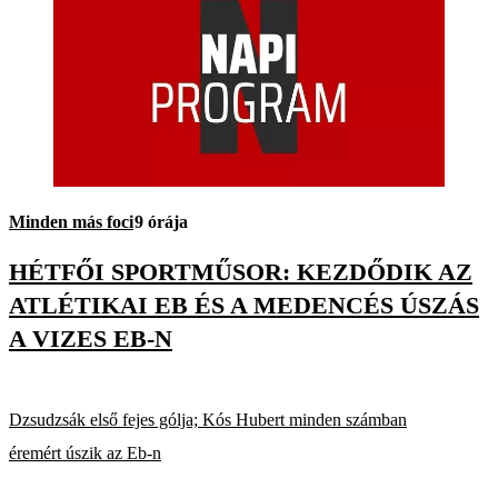
Minden más foci
9 órája
HÉTFŐI SPORTMŰSOR: KEZDŐDIK AZ
ATLÉTIKAI EB ÉS A MEDENCÉS ÚSZÁS
A VIZES EB-N
Dzsudzsák első fejes gólja; Kós Hubert minden számban
éremért úszik az Eb-n