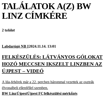
TALÁLATOK A(Z)
BW
LINZ
CÍMKÉRE
2 találat
Labdarúgó NB I
2024.11.14. 13:01
FELKÉSZÜLÉS: LÁTVÁNYOS GÓLOKAT
HOZÓ MECCSEN IKSZELT LINZBEN AZ
ÚJPEST – VIDEÓ
A lila-fehérek már a 22. percben hárommal vezettek az osztrák
élvonalbeli ellenféllel szemben.
BW Linz
Újpest
Újpest FC
felkészülési mérkőzés