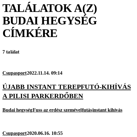
TALÁLATOK A(Z)
BUDAI HEGYSÉG
CÍMKÉRE
7 találat
Csupasport
2022.11.14. 09:14
ÚJABB INSTANT TEREPFUTÓ-KIHÍVÁS
A PILISI PARKERDŐBEN
Budai hegység
Fuss az erdész szemével
futás
instant kihívás
Csupasport
2020.06.16. 10:55