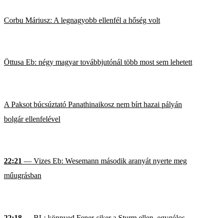
Corbu Máriusz: A legnagyobb ellenfél a hőség volt
Öttusa Eb: négy magyar továbbjutónál több most sem lehetett
A Paksot búcsúztató Panathinaikosz nem bírt hazai pályán
bolgár ellenfelével
22:21
— Vizes Eb: Wesemann második aranyát nyerte meg
műugrásban
22:18
— BL: könnyed Fener-siker a Sturm ellen, egygólos