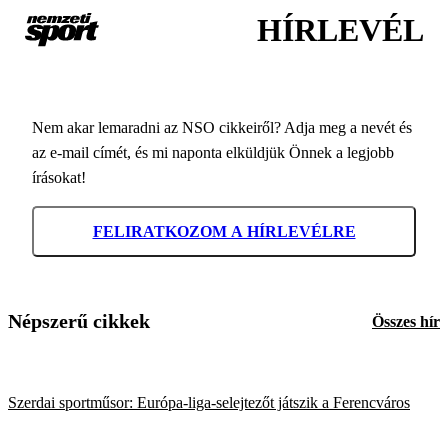
HÍRLEVÉL
Nem akar lemaradni az NSO cikkeiről? Adja meg a nevét és
az e-mail címét, és mi naponta elküldjük Önnek a legjobb
írásokat!
FELIRATKOZOM A HÍRLEVÉLRE
Népszerű cikkek
Összes hír
Szerdai sportműsor: Európa-liga-selejtezőt játszik a Ferencváros