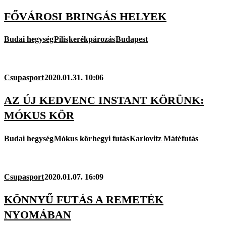
FŐVÁROSI BRINGÁS HELYEK
Budai hegység
Pilis
kerékpározás
Budapest
Csupasport
2020.01.31. 10:06
AZ ÚJ KEDVENC INSTANT KÖRÜNK:
MÓKUS KÖR
Budai hegység
Mókus kör
hegyi futás
Karlovitz Máté
futás
Csupasport
2020.01.07. 16:09
KÖNNYŰ FUTÁS A REMETÉK
NYOMÁBAN