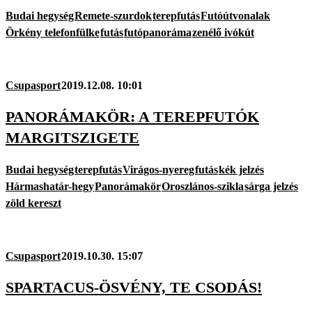
Budai hegység
Remete-szurdok
terepfutás
Futóútvonalak
Örkény telefonfülke
futás
futópanoráma
zenélő ivókút
Csupasport
2019.12.08. 10:01
PANORÁMAKÖR: A TEREPFUTÓK
MARGITSZIGETE
Budai hegység
terepfutás
Virágos-nyereg
futás
kék jelzés
Hármashatár-hegy
Panorámakör
Oroszlános-szikla
sárga jelzés
zöld kereszt
Csupasport
2019.10.30. 15:07
SPARTACUS-ÖSVÉNY, TE CSODÁS!