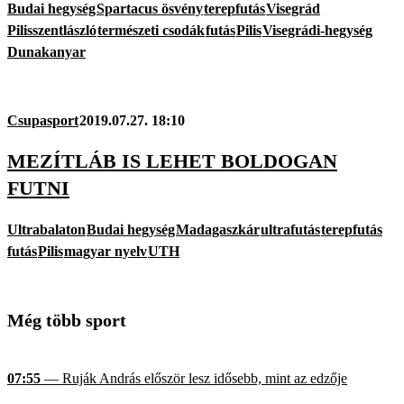
Budai hegység
Spartacus ösvény
terepfutás
Visegrád
Pilisszentlászló
természeti csodák
futás
Pilis
Visegrádi-hegység
Dunakanyar
Csupasport
2019.07.27. 18:10
MEZÍTLÁB IS LEHET BOLDOGAN
FUTNI
Ultrabalaton
Budai hegység
Madagaszkár
ultrafutás
terepfutás
futás
Pilis
magyar nyelv
UTH
Még több sport
07:55
— Ruják András először lesz idősebb, mint az edzője