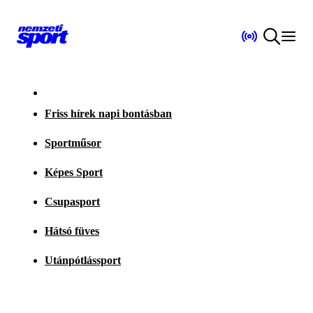
Friss hírek napi bontásban
Sportműsor
Képes Sport
Csupasport
Hátsó füves
Utánpótlássport