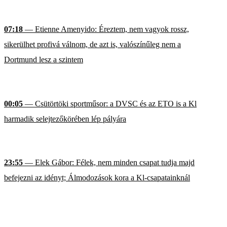
07:18
— Etienne Amenyido: Éreztem, nem vagyok rossz,
sikerülhet profivá válnom, de azt is, valószínűleg nem a
Dortmund lesz a szintem
00:05
— Csütörtöki sportműsor: a DVSC és az ETO is a Kl
harmadik selejtezőkörében lép pályára
23:55
— Elek Gábor: Félek, nem minden csapat tudja majd
befejezni az idényt; Álmodozások kora a Kl-csapatainknál