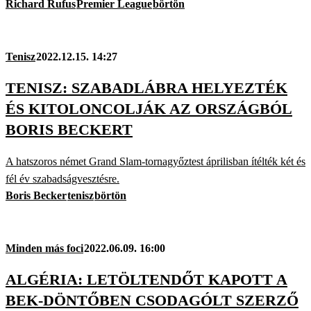
Richard Rufus
Premier League
börtön
Tenisz
2022.12.15. 14:27
TENISZ: SZABADLÁBRA HELYEZTÉK
ÉS KITOLONCOLJÁK AZ ORSZÁGBÓL
BORIS BECKERT
A hatszoros német Grand Slam-tornagyőztest áprilisban ítélték két és
fél év szabadságvesztésre.
Boris Becker
tenisz
börtön
Minden más foci
2022.06.09. 16:00
ALGÉRIA: LETÖLTENDŐT KAPOTT A
BEK-DÖNTŐBEN CSODAGÓLT SZERZŐ