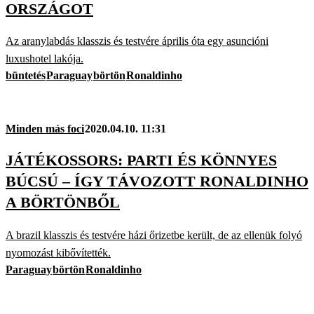
ORSZÁGOT
Az aranylabdás klasszis és testvére április óta egy asuncióni
luxushotel lakója.
büntetés
Paraguay
börtön
Ronaldinho
Minden más foci
2020.04.10. 11:31
JÁTÉKOSSORS: PARTI ÉS KÖNNYES
BÚCSÚ – ÍGY TÁVOZOTT RONALDINHO
A BÖRTÖNBŐL
A brazil klasszis és testvére házi őrizetbe került, de az ellenük folyó
nyomozást kibővítették.
Paraguay
börtön
Ronaldinho