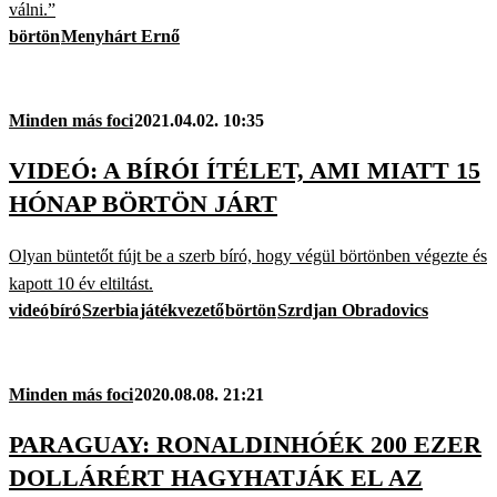
válni.”
börtön
Menyhárt Ernő
Minden más foci
2021.04.02. 10:35
VIDEÓ: A BÍRÓI ÍTÉLET, AMI MIATT 15
HÓNAP BÖRTÖN JÁRT
Olyan büntetőt fújt be a szerb bíró, hogy végül börtönben végezte és
kapott 10 év eltiltást.
videó
bíró
Szerbia
játékvezető
börtön
Szrdjan Obradovics
Minden más foci
2020.08.08. 21:21
PARAGUAY: RONALDINHÓÉK 200 EZER
DOLLÁRÉRT HAGYHATJÁK EL AZ