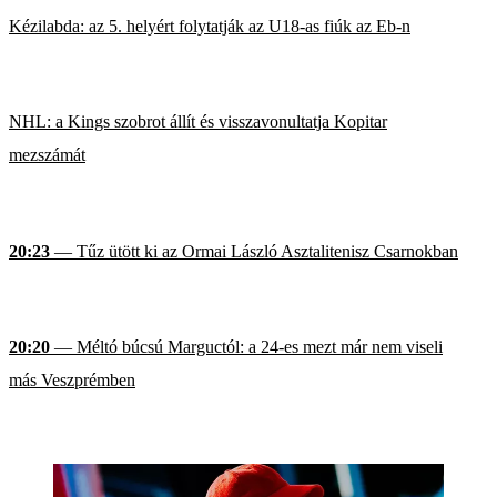
Kézilabda: az 5. helyért folytatják az U18-as fiúk az Eb-n
NHL: a Kings szobrot állít és visszavonultatja Kopitar
mezszámát
20:23
— Tűz ütött ki az Ormai László Asztalitenisz Csarnokban
20:20
— Méltó búcsú Marguctól: a 24-es mezt már nem viseli
más Veszprémben