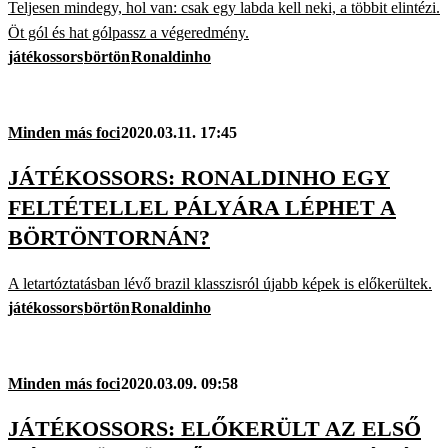
Teljesen mindegy, hol van: csak egy labda kell neki, a többit elintézi.
Öt gól és hat gólpassz a végeredmény.
játékossors
börtön
Ronaldinho
Minden más foci
2020.03.11. 17:45
JÁTÉKOSSORS: RONALDINHO EGY
FELTÉTELLEL PÁLYÁRA LÉPHET A
BÖRTÖNTORNÁN?
A letartóztatásban lévő brazil klasszisról újabb képek is előkerültek.
játékossors
börtön
Ronaldinho
Minden más foci
2020.03.09. 09:58
JÁTÉKOSSORS: ELŐKERÜLT AZ ELSŐ