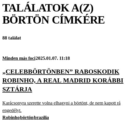
TALÁLATOK A(Z)
BÖRTÖN
CÍMKÉRE
88 találat
Minden más foci
2025.01.07. 11:18
„CELEBBÖRTÖNBEN” RABOSKODIK
ROBINHO, A REAL MADRID KORÁBBI
SZTÁRJA
Karácsonyra szerette volna elhagyni a börtönt, de nem kapott rá
engedélyt.
Robinho
börtön
brazília