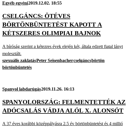
Egyéb egyéni
2019.12.02. 18:55
CSELGÁNCS: ÖTÉVES
BÖRTÖNBÜNTETÉST KAPOTT A
KÉTSZERES OLIMPIAI BAJNOK
A bíróság szerint a kétezres évek elején két, általa edzett fiatal lányt
molesztált.
szexuális zaklatás
Peter Seisenbacher
cselgáncs
börtön
börtönbüntetés
Spanyol labdarúgás
2019.11.26. 16:13
SPANYOLORSZÁG: FELMENTETTÉK AZ
ADÓCSALÁS VÁDJA ALÓL X. ALONSÓT
A 37 éves korábbi középpályásra 2.5 év börtönbüntetést és 4 millió