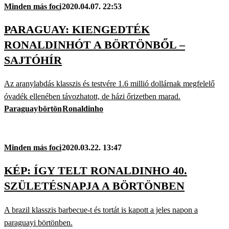
Minden más foci
2020.04.07. 22:53
PARAGUAY: KIENGEDTÉK
RONALDINHÓT A BÖRTÖNBŐL –
SAJTÓHÍR
Az aranylabdás klasszis és testvére 1.6 millió dollárnak megfelelő
óvadék ellenében távozhatott, de házi őrizetben marad.
Paraguay
börtön
Ronaldinho
Minden más foci
2020.03.22. 13:47
KÉP: ÍGY TELT RONALDINHO 40.
SZÜLETÉSNAPJA A BÖRTÖNBEN
A brazil klasszis barbecue-t és tortát is kapott a jeles napon a
paraguayi börtönben.