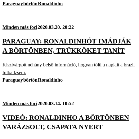
Paraguay
börtön
Ronaldinho
Minden más foci
2020.03.20. 20:22
PARAGUAY: RONALDINHÓT IMÁDJÁK
A BÖRTÖNBEN, TRÜKKÖKET TANÍT
Kiszivárgott néhány belső információ, hogyan tölti a napjait a brazil
futballzseni.
Paraguay
börtön
Ronaldinho
Minden más foci
2020.03.14. 10:52
VIDEÓ: RONALDINHO A BÖRTÖNBEN
VARÁZSOLT, CSAPATA NYERT