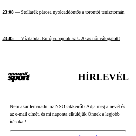
23:08
— Stollárék párosa nyolcaddöntős a torontói tenisztornán
23:05
— Vízilabda: Európa-bajnok az U20-as női válogatott!
HÍRLEVÉL
Nem akar lemaradni az NSO cikkeiről? Adja meg a nevét és
az e-mail címét, és mi naponta elküldjük Önnek a legjobb
írásokat!