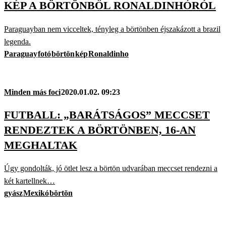
KÉP A BÖRTÖNBŐL RONALDINHÓRÓL
Paraguayban nem vicceltek, tényleg a börtönben éjszakázott a brazil
legenda.
Paraguay
fotó
börtön
kép
Ronaldinho
Minden más foci
2020.01.02. 09:23
FUTBALL: „BARÁTSÁGOS” MECCSET
RENDEZTEK A BÖRTÖNBEN, 16-AN
MEGHALTAK
Úgy gondolták, jó ötlet lesz a börtön udvarában meccset rendezni a
két kartellnek…
gyász
Mexikó
börtön