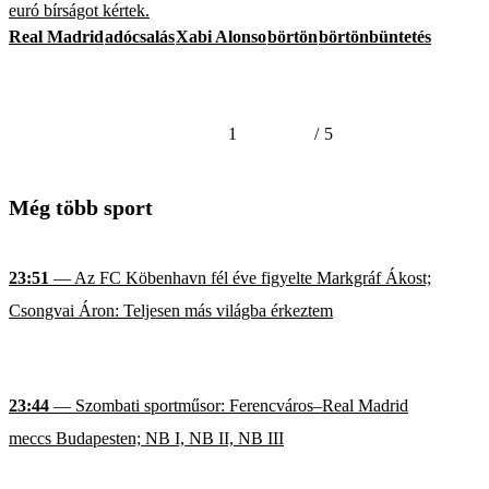
euró bírságot kértek.
Real Madrid
adócsalás
Xabi Alonso
börtön
börtönbüntetés
1
/
5
Még több sport
23:51
— Az FC Köbenhavn fél éve figyelte Markgráf Ákost;
Csongvai Áron: Teljesen más világba érkeztem
23:44
— Szombati sportműsor: Ferencváros–Real Madrid
meccs Budapesten; NB I, NB II, NB III