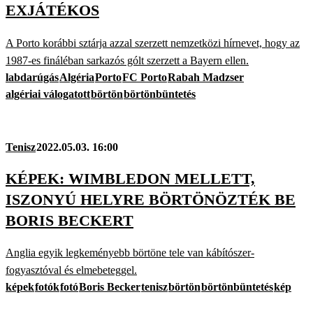
EXJÁTÉKOS
A Porto korábbi sztárja azzal szerzett nemzetközi hírnevet, hogy az
1987-es fináléban sarkazós gólt szerzett a Bayern ellen.
labdarúgás
Algéria
Porto
FC Porto
Rabah Madzser
algériai válogatott
börtön
börtönbüntetés
Tenisz
2022.05.03. 16:00
KÉPEK: WIMBLEDON MELLETT,
ISZONYÚ HELYRE BÖRTÖNÖZTÉK BE
BORIS BECKERT
Anglia egyik legkeményebb börtöne tele van kábítószer-
fogyasztóval és elmebeteggel.
képek
fotók
fotó
Boris Becker
tenisz
börtön
börtönbüntetés
kép