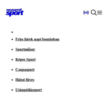
Friss hírek napi bontásban
Sportműsor
Képes Sport
Csupasport
Hátsó füves
Utánpótlássport