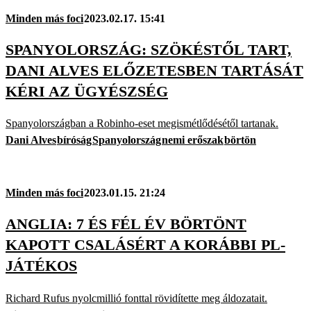
Minden más foci
2023.02.17. 15:41
SPANYOLORSZÁG: SZÖKÉSTŐL TART,
DANI ALVES ELŐZETESBEN TARTÁSÁT
KÉRI AZ ÜGYÉSZSÉG
Spanyolországban a Robinho-eset megismétlődésétől tartanak.
Dani Alves
bíróság
Spanyolország
nemi erőszak
börtön
Minden más foci
2023.01.15. 21:24
ANGLIA: 7 ÉS FÉL ÉV BÖRTÖNT
KAPOTT CSALÁSÉRT A KORÁBBI PL-
JÁTÉKOS
Richard Rufus nyolcmillió fonttal rövidítette meg áldozatait.