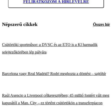
FELIRATKOZOM A HÍRLEVÉLRE
Népszerű cikkek
Összes hír
Csütörtöki sportműsor: a DVSC és az ETO is a Kl harmadik
selejtezőkörében lép pályára
Barcelona vagy Real Madrid? Rodri meghozta a döntést – sajtóhír
Raúl Asencio a Liverpool célkeresztjében; 45 millió fontért vált meg
kapusától a Man. City – ez történt csütörtökön a transzferpiacon