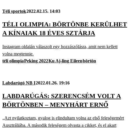
Téli sportok
2022.02.15. 14:03
TÉLI OLIMPIA: BÖRTÖNBE KERÜLHET
A KÍNAIAK 18 ÉVES SZTÁRJA
Instagram oldalán válaszolt egy hozzászólásra, amit nem kellett
volna megtennie.
téli olimpia
Peking 2022
Ku Aj-ling Eileen
börtön
Labdarúgó NB I
2022.01.26. 19:16
LABDARÚGÁS: SZERENCSÉM VOLT A
BÖRTÖNBEN – MENYHÁRT ERNŐ
„Azt nyilatkoztam, gyalog is elindultam volna az első feleségemért
Ausztráliába. A második feleségem olvasta a cikket, és el akart