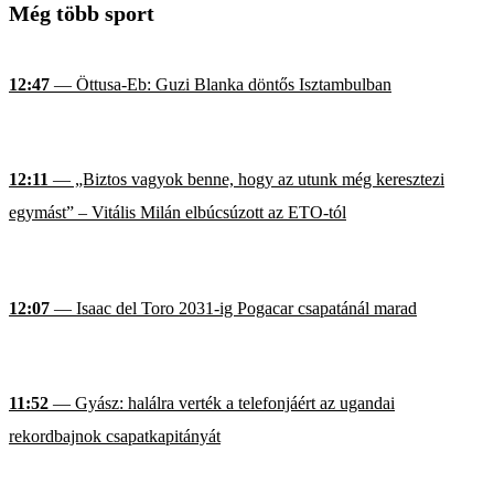
Még több sport
12:47
— Öttusa-Eb: Guzi Blanka döntős Isztambulban
12:11
— „Biztos vagyok benne, hogy az utunk még keresztezi
egymást” – Vitális Milán elbúcsúzott az ETO-tól
12:07
— Isaac del Toro 2031-ig Pogacar csapatánál marad
11:52
— Gyász: halálra verték a telefonjáért az ugandai
rekordbajnok csapatkapitányát