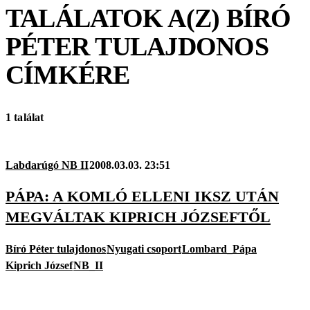
TALÁLATOK A(Z)
BÍRÓ
PÉTER TULAJDONOS
CÍMKÉRE
1 találat
Labdarúgó NB II
2008.03.03. 23:51
PÁPA: A KOMLÓ ELLENI IKSZ UTÁN
MEGVÁLTAK KIPRICH JÓZSEFTŐL
Bíró Péter tulajdonos
Nyugati csoport
Lombard_Pápa
Kiprich József
NB_II