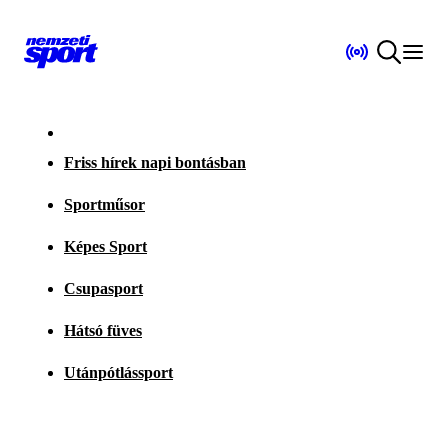
Friss hírek napi bontásban
Sportműsor
Képes Sport
Csupasport
Hátsó füves
Utánpótlássport