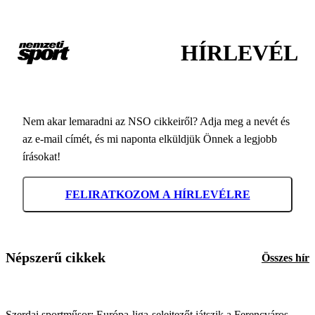
HÍRLEVÉL
Nem akar lemaradni az NSO cikkeiről? Adja meg a nevét és
az e-mail címét, és mi naponta elküldjük Önnek a legjobb
írásokat!
FELIRATKOZOM A HÍRLEVÉLRE
Népszerű cikkek
Összes hír
Szerdai sportműsor: Európa-liga-selejtezőt játszik a Ferencváros