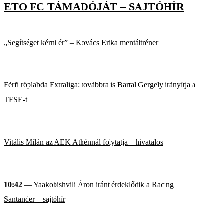
ETO FC TÁMADÓJÁT – SAJTÓHÍR
„Segítséget kérni ér” – Kovács Erika mentáltréner
Férfi röplabda Extraliga: továbbra is Bartal Gergely irányítja a
TFSE-t
Vitális Milán az AEK Athénnál folytatja – hivatalos
10:42
— Yaakobishvili Áron iránt érdeklődik a Racing
Santander – sajtóhír