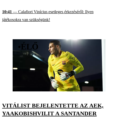
10:41
— Calafiori Vinícius esetleges érkezéséről: Ilyen
játékosokra van szükségünk!
•
ÉLŐ
VITÁLIST BEJELENTETTE AZ AEK,
YAAKOBISHVILIT A SANTANDER