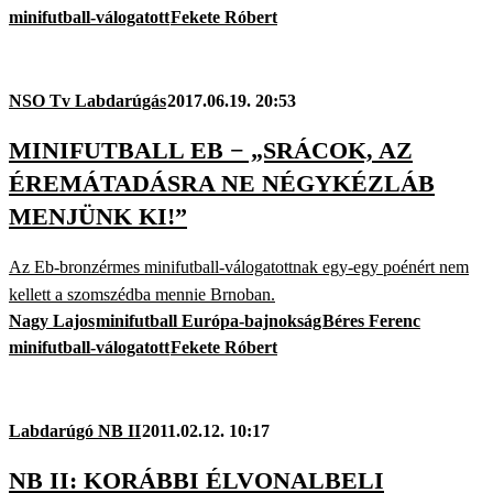
minifutball-válogatott
Fekete Róbert
NSO Tv Labdarúgás
2017.06.19. 20:53
MINIFUTBALL EB − „SRÁCOK, AZ
ÉREMÁTADÁSRA NE NÉGYKÉZLÁB
MENJÜNK KI!”
Az Eb-bronzérmes minifutball-válogatottnak egy-egy poénért nem
kellett a szomszédba mennie Brnoban.
Nagy Lajos
minifutball Európa-bajnokság
Béres Ferenc
minifutball-válogatott
Fekete Róbert
Labdarúgó NB II
2011.02.12. 10:17
NB II: KORÁBBI ÉLVONALBELI