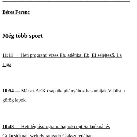
Béres Ferenc
Még több sport
11:11
— Heti program: vizes Eb, atlétikai Eb, El-selejtező, La
Liga
10:54
— Már az AEK csapatkapitányához hasonlítják Vitálist a
görög lapok
10:48
— Heti légiósprogram: bajnoki rajt Sallaiéknál és
Gulácsiéknál, székely rangadó Csíkszeredában