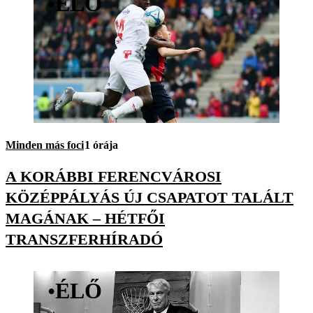
•
ÉLŐ
Minden más foci
1 órája
A KORÁBBI FERENCVÁROSI
KÖZÉPPÁLYÁS ÚJ CSAPATOT TALÁLT
MAGÁNAK – HÉTFŐI
TRANSZFERHÍRADÓ
•
ÉLŐ