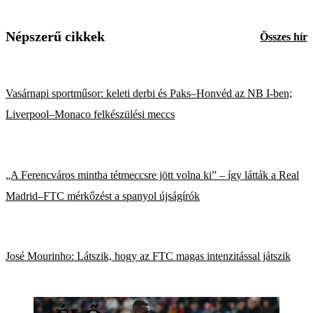
Népszerű cikkek
Összes hír
Vasárnapi sportműsor: keleti derbi és Paks–Honvéd az NB I-ben;
Liverpool–Monaco felkészülési meccs
„A Ferencváros mintha tétmeccsre jött volna ki” – így látták a Real
Madrid–FTC mérkőzést a spanyol újságírók
José Mourinho: Látszik, hogy az FTC magas intenzitással játszik