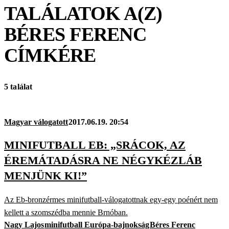
TALÁLATOK A(Z)
BÉRES FERENC
CÍMKÉRE
5 találat
Magyar válogatott
2017.06.19. 20:54
MINIFUTBALL EB: „SRÁCOK, AZ
ÉREMÁTADÁSRA NE NÉGYKÉZLÁB
MENJÜNK KI!”
Az Eb-bronzérmes minifutball-válogatottnak egy-egy poénért nem
kellett a szomszédba mennie Brnóban.
Nagy Lajos
minifutball Európa-bajnokság
Béres Ferenc