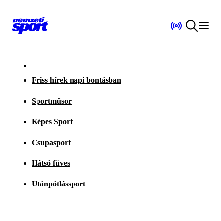
Friss hírek napi bontásban
Sportműsor
Képes Sport
Csupasport
Hátsó füves
Utánpótlássport