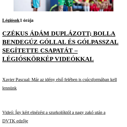
Légiósok
1 órája
CZÉKUS ÁDÁM DUPLÁZOTT; BOLLA
BENDEGÚZ GÓLLAL ÉS GÓLPASSZAL
SEGÍTETTE CSAPATÁT –
LÉGIÓSKÖRKÉP VIDEÓKKAL
Xavier Pascual: Már az idény első felében is csúcsformában kell
lennünk
Videó: Így kért elnézést a szurkolóktól a nagy zakó után a
DVTK edzője