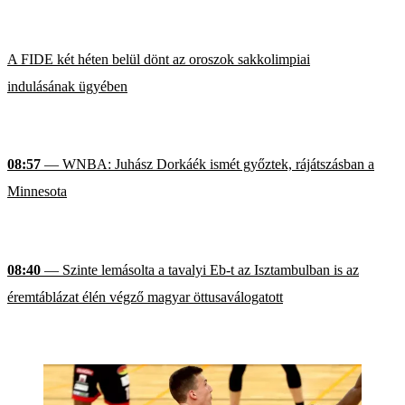
A FIDE két héten belül dönt az oroszok sakkolimpiai
indulásának ügyében
08:57
— WNBA: Juhász Dorkáék ismét győztek, rájátszásban a
Minnesota
08:40
— Szinte lemásolta a tavalyi Eb-t az Isztambulban is az
éremtáblázat élén végző magyar öttusaválogatott