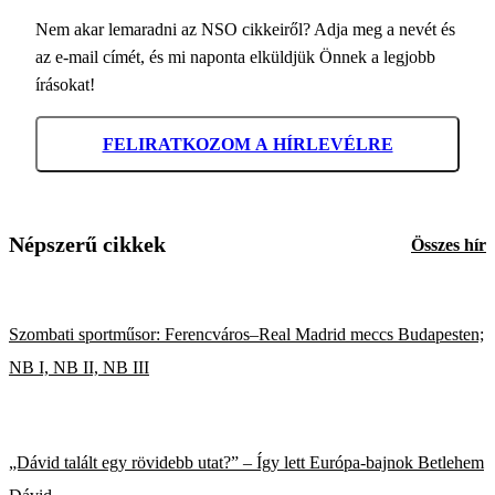
Nem akar lemaradni az NSO cikkeiről? Adja meg a nevét és
az e-mail címét, és mi naponta elküldjük Önnek a legjobb
írásokat!
FELIRATKOZOM A HÍRLEVÉLRE
Népszerű cikkek
Összes hír
Szombati sportműsor: Ferencváros–Real Madrid meccs Budapesten;
NB I, NB II, NB III
„Dávid talált egy rövidebb utat?” – Így lett Európa-bajnok Betlehem