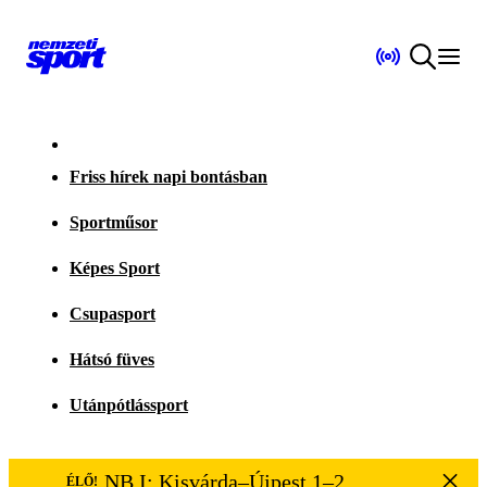
Friss hírek napi bontásban
Sportműsor
Képes Sport
Csupasport
Hátsó füves
Utánpótlássport
NB I: Kisvárda–Újpest 1–2
ÉLŐ!