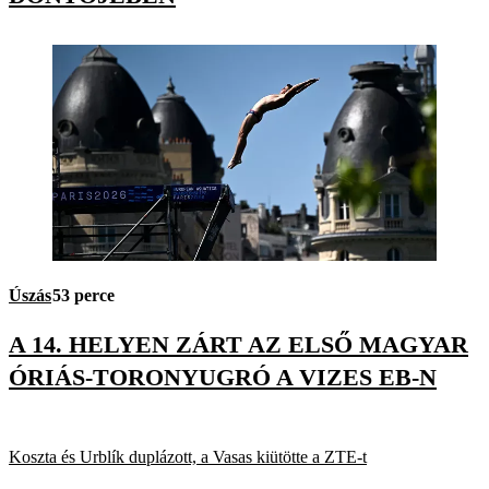
Úszás
53 perce
A 14. HELYEN ZÁRT AZ ELSŐ MAGYAR
ÓRIÁS-TORONYUGRÓ A VIZES EB-N
Koszta és Urblík duplázott, a Vasas kiütötte a ZTE-t