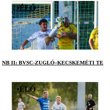
•
ÉLŐ
NB II: BVSC-ZUGLÓ–KECSKEMÉTI TE
•
ÉLŐ