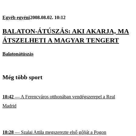
Egyéb egyéni
2008.08.02. 10:12
BALATON-ÁTÚSZÁS: AKI AKARJA, MA
ÁTSZELHETI A MAGYAR TENGERT
Balatonátúszás
Még több sport
18:42
— A Ferencváros otthonában vendégszerepel a Real
Madrid
18:28
— Szalai Attila megszerezte első gólját a Pogon