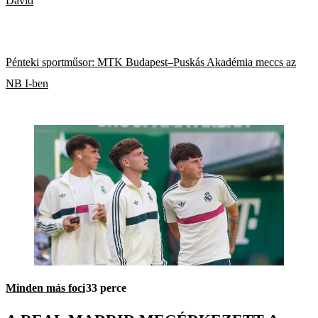
Dávid
Pénteki sportműsor: MTK Budapest–Puskás Akadémia meccs az
NB I-ben
Minden más foci
33 perce