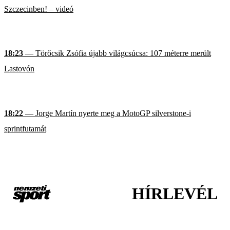
Szczecinben! – videó
18:23
— Törőcsik Zsófia újabb világcsúcsa: 107 méterre merült
Lastovón
18:22
— Jorge Martín nyerte meg a MotoGP silverstone-i
sprintfutamát
HÍRLEVÉL