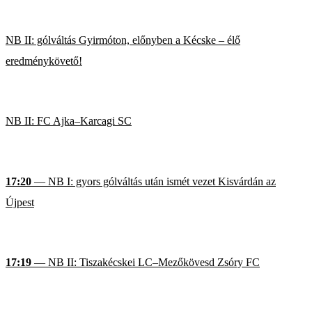
NB II: gólváltás Gyirmóton, előnyben a Kécske – élő
eredménykövető!
NB II: FC Ajka–Karcagi SC
17:20
— NB I: gyors gólváltás után ismét vezet Kisvárdán az
Újpest
17:19
— NB II: Tiszakécskei LC–Mezőkövesd Zsóry FC