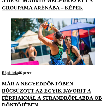
A REAL MADRID MEGÉRKEZETT A
GROUPAMA ARÉNÁBA – KÉPEK
Röplabda
46 perce
MÁR A NEGYEDDÖNTŐBEN
BÚCSÚZOTT AZ EGYIK FAVORIT A
FÉRFIAKNÁL A STRANDRÖPLABDA OB
DÖNTŐJÉBEN