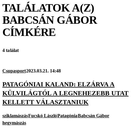
TALÁLATOK A(Z)
BABCSÁN GÁBOR
CÍMKÉRE
4 találat
Csupasport
2023.03.21. 14:48
PATAGÓNIAI KALAND: ELZÁRVA A
KÜLVILÁGTÓL A LEGNEHEZEBB UTAT
KELLETT VÁLASZTANIUK
sziklamászás
Fucskó László
Patagónia
Babcsán Gábor
hegymászás