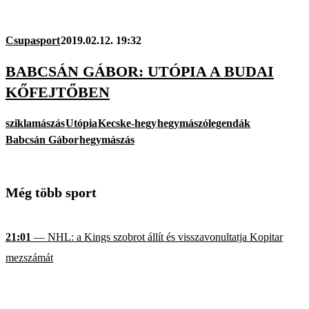
Csupasport
2019.02.12. 19:32
BABCSÁN GÁBOR: UTÓPIA A BUDAI
KŐFEJTŐBEN
sziklamászás
Utópia
Kecske-hegy
hegymászólegendák
Babcsán Gábor
hegymászás
Még több sport
21:01
— NHL: a Kings szobrot állít és visszavonultatja Kopitar
mezszámát