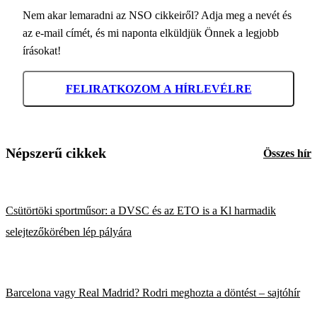
Nem akar lemaradni az NSO cikkeiről? Adja meg a nevét és
az e-mail címét, és mi naponta elküldjük Önnek a legjobb
írásokat!
FELIRATKOZOM A HÍRLEVÉLRE
Népszerű cikkek
Összes hír
Csütörtöki sportműsor: a DVSC és az ETO is a Kl harmadik
selejtezőkörében lép pályára
Barcelona vagy Real Madrid? Rodri meghozta a döntést – sajtóhír