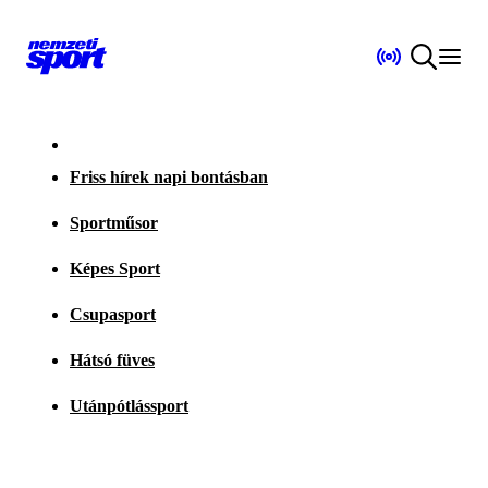
Friss hírek napi bontásban
Sportműsor
Képes Sport
Csupasport
Hátsó füves
Utánpótlássport