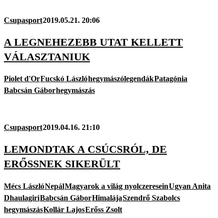
Csupasport
2019.05.21. 20:06
A LEGNEHEZEBB UTAT KELLETT
VÁLASZTANIUK
Piolet d'Or
Fucskó László
hegymászólegendák
Patagónia
Babcsán Gábor
hegymászás
Csupasport
2019.04.16. 21:10
LEMONDTAK A CSÚCSRÓL, DE
ERŐSSNEK SIKERÜLT
Mécs László
Nepál
Magyarok a világ nyolczeresein
Ugyan Anita
Dhaulagiri
Babcsán Gábor
Himalája
Szendrő Szabolcs
hegymászás
Kollár Lajos
Erőss Zsolt