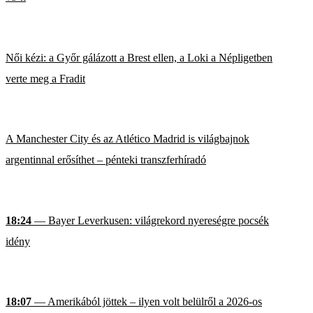
Női kézi: a Győr gálázott a Brest ellen, a Loki a Népligetben
verte meg a Fradit
A Manchester City és az Atlético Madrid is világbajnok
argentinnal erősíthet – pénteki transzferhíradó
18:24
— Bayer Leverkusen: világrekord nyereségre pocsék
idény
18:07
— Amerikából jöttek – ilyen volt belülről a 2026-os