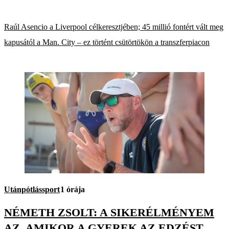
Raúl Asencio a Liverpool célkeresztjében; 45 millió fontért vált meg
kapusától a Man. City – ez történt csütörtökön a transzferpiacon
Utánpótlássport
1 órája
NÉMETH ZSOLT: A SIKERÉLMÉNYEM
AZ, AMIKOR A GYEREK AZ EDZÉST