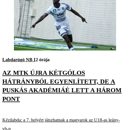
Labdarúgó NB I
2 órája
AZ MTK ÚJRA KÉTGÓLOS
HÁTRÁNYBÓL EGYENLÍTETT, DE A
PUSKÁS AKADÉMIÁÉ LETT A HÁROM
PONT
Kézilabda: a 7. helyért játszhatnak a magyarok az U18-as leány-
vb-n