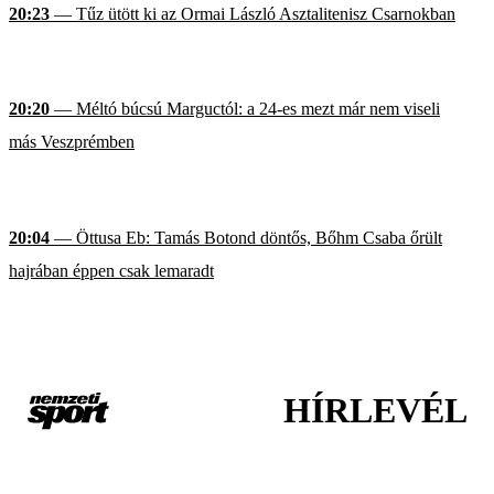
20:23
— Tűz ütött ki az Ormai László Asztalitenisz Csarnokban
20:20
— Méltó búcsú Marguctól: a 24-es mezt már nem viseli
más Veszprémben
20:04
— Öttusa Eb: Tamás Botond döntős, Bőhm Csaba őrült
hajrában éppen csak lemaradt
HÍRLEVÉL