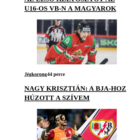
U16-OS VB-N A MAGYAROK
Jégkorong
44 perce
NAGY KRISZTIÁN: A BJA-HOZ
HÚZOTT A SZÍVEM
•
ÉLŐ