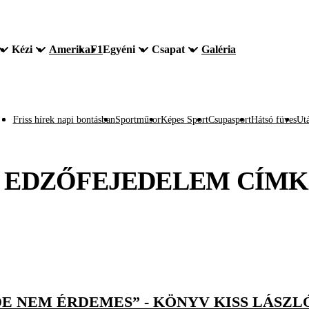
Kézi
Amerika
F1
Egyéni
Csapat
Galéria
Friss hírek napi bontásban
Sportműsor
Képes Sport
Csupasport
Hátsó füves
Utá
 EDZŐFEJEDELEM
CÍMK
DE NEM ÉRDEMES” - KÖNYV KISS LÁSZ