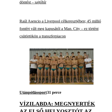
döntést – sajtóhír
Raúl Asencio a Liverpool célkeresztjében; 45 millió
fontért vált meg kapusától a Man. City – ez történt
csütörtökön a transzferpiacon
Utánpótlássport
31 perce
VÍZILABDA: MEGNYERTÉK
AZ ELSŐ HELYOSZTÓT AZ