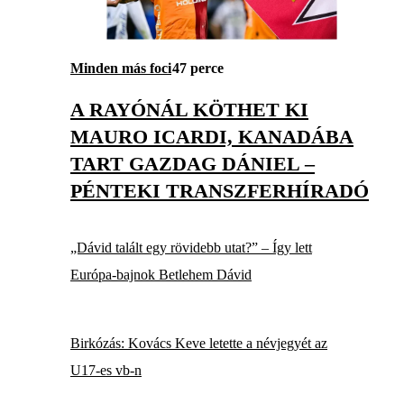
Minden más foci
47 perce
A RAYÓNÁL KÖTHET KI
MAURO ICARDI, KANADÁBA
TART GAZDAG DÁNIEL –
PÉNTEKI TRANSZFERHÍRADÓ
„Dávid talált egy rövidebb utat?” – Így lett
Európa-bajnok Betlehem Dávid
Birkózás: Kovács Keve letette a névjegyét az
U17-es vb-n