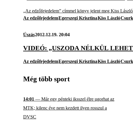
„Az edzőfejedelem” címmel könyv jelent meg Kiss Lászlóról.
Az edzőfejedelem
Egerszegi Krisztina
Kiss László
Csurk
Úszás
2012.12.19. 20:04
VIDEÓ: „USZODA NÉLKÜL LEHET
Az edzőfejedelem
Egerszegi Krisztina
Kiss László
Csurk
Még több sport
14:01
— Már egy pénteki iksszel élre ugorhat az
MTK; kilenc éve nem kezdett ilyen rosszul a
DVSC