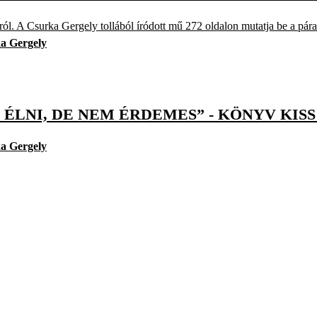
 A Csurka Gergely tollából íródott mű 272 oldalon mutatja be a páratla
a Gergely
 ÉLNI, DE NEM ÉRDEMES” - KÖNYV KIS
a Gergely