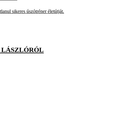
nul sikeres úszótréner életútját.
S LÁSZLÓRÓL