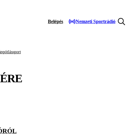
Belépés
Nemzeti Sportrádió
npótlássport
ÉRE
LÓRÓL