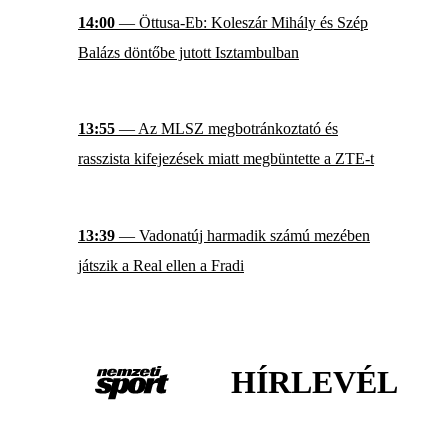
14:00
— Öttusa-Eb: Koleszár Mihály és Szép
Balázs döntőbe jutott Isztambulban
13:55
— Az MLSZ megbotránkoztató és
rasszista kifejezések miatt megbüntette a ZTE-t
13:39
— Vadonatúj harmadik számú mezében
játszik a Real ellen a Fradi
HÍRLEVÉL