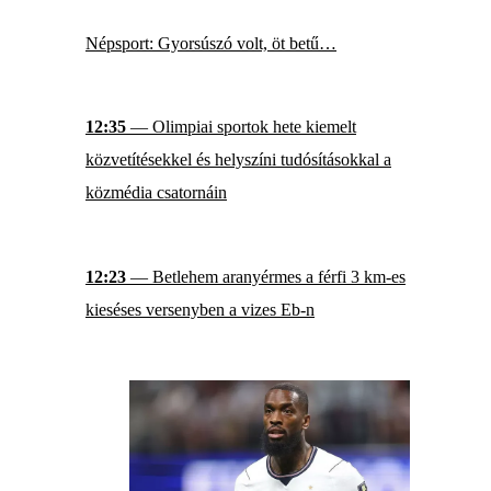
Népsport: Gyorsúszó volt, öt betű…
12:35
— Olimpiai sportok hete kiemelt
közvetítésekkel és helyszíni tudósításokkal a
közmédia csatornáin
12:23
— Betlehem aranyérmes a férfi 3 km-es
kieséses versenyben a vizes Eb-n