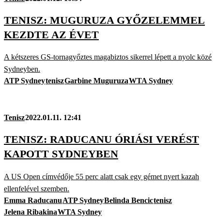
TENISZ: MUGURUZA GYŐZELEMMEL
KEZDTE AZ ÉVET
A kétszeres GS-tornagyőztes magabiztos sikerrel lépett a nyolc közé
Sydneyben.
ATP Sydney
tenisz
Garbine Muguruza
WTA Sydney
Tenisz
2022.01.11. 12:41
TENISZ: RADUCANU ÓRIÁSI VERÉST
KAPOTT SYDNEYBEN
A US Open címvédője 55 perc alatt csak egy gémet nyert kazah
ellenfelével szemben.
Emma Raducanu
ATP Sydney
Belinda Bencic
tenisz
Jelena Ribakina
WTA Sydney