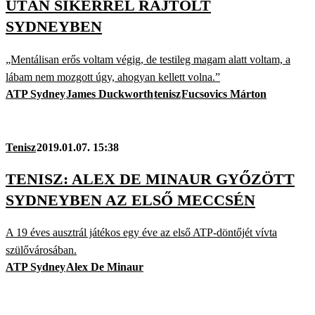
UTÁN SIKERREL RAJTOLT
SYDNEYBEN
„Mentálisan erős voltam végig, de testileg magam alatt voltam, a
lábam nem mozgott úgy, ahogyan kellett volna.”
ATP Sydney
James Duckworth
tenisz
Fucsovics Márton
Tenisz
2019.01.07. 15:38
TENISZ: ALEX DE MINAUR GYŐZÖTT
SYDNEYBEN AZ ELSŐ MECCSÉN
A 19 éves ausztrál játékos egy éve az első ATP-döntőjét vívta
szülővárosában.
ATP Sydney
Alex De Minaur