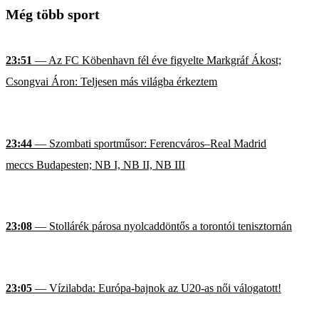
Még több sport
23:51
— Az FC Köbenhavn fél éve figyelte Markgráf Ákost;
Csongvai Áron: Teljesen más világba érkeztem
23:44
— Szombati sportműsor: Ferencváros–Real Madrid
meccs Budapesten; NB I, NB II, NB III
23:08
— Stollárék párosa nyolcaddöntős a torontói tenisztornán
23:05
— Vízilabda: Európa-bajnok az U20-as női válogatott!