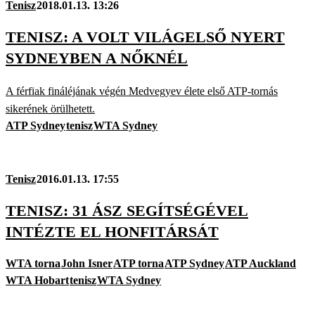
Tenisz
2018.01.13. 13:26
TENISZ: A VOLT VILÁGELSŐ NYERT
SYDNEYBEN A NŐKNÉL
A férfiak fináléjának végén Medvegyev élete első ATP-tornás
sikerének örülhetett.
ATP Sydney
tenisz
WTA Sydney
Tenisz
2016.01.13. 17:55
TENISZ: 31 ÁSZ SEGÍTSÉGÉVEL
INTÉZTE EL HONFITÁRSÁT
WTA torna
John Isner
ATP torna
ATP Sydney
ATP Auckland
WTA Hobart
tenisz
WTA Sydney