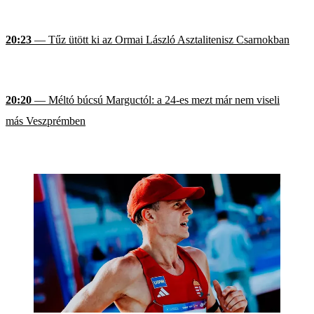
20:23
— Tűz ütött ki az Ormai László Asztalitenisz Csarnokban
20:20
— Méltó búcsú Marguctól: a 24-es mezt már nem viseli
más Veszprémben