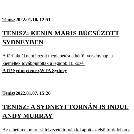
Tenisz
2022.01.10. 12:51
TENISZ: KENIN MÁRIS BÚCSÚZOTT
SYDNEYBEN
A férfiaknál nem hozott meglepetést a hétfői versenynap, a
kiemeltek továbbjutottak a legjobb 16 közé.
ATP Sydney
tenisz
WTA Sydney
Tenisz
2022.01.07. 15:20
TENISZ: A SYDNEYI TORNÁN IS INDUL
ANDY MURRAY
Az e heti melbourne-i felvezető tornán kikapott az első fordulóban a