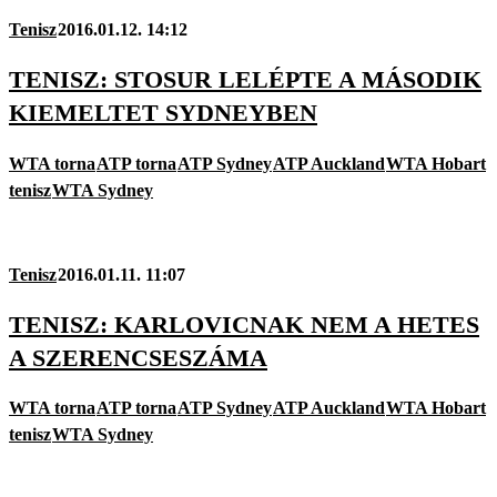
Tenisz
2016.01.12. 14:12
TENISZ: STOSUR LELÉPTE A MÁSODIK
KIEMELTET SYDNEYBEN
WTA torna
ATP torna
ATP Sydney
ATP Auckland
WTA Hobart
tenisz
WTA Sydney
Tenisz
2016.01.11. 11:07
TENISZ: KARLOVICNAK NEM A HETES
A SZERENCSESZÁMA
WTA torna
ATP torna
ATP Sydney
ATP Auckland
WTA Hobart
tenisz
WTA Sydney