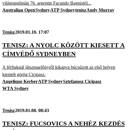
világranglistán 76. argentin Facundo Bagnistól...
Australian Open
Sydney
ATP Sydney
tenisz
Andy Murray
Tenisz
2019.01.10. 17:07
TENISZ: A NYOLC KÖZÖTT KIESETT A
CÍMVÉDŐ SYDNEYBEN
A férfiaknál játszmaelőnyről kikapva búcsúzott az első helyen
kiemelt görög Cicipasz.
Angelique Kerber
ATP Sydney
Sztefanosz Cicipasz
WTA Sydney
Tenisz
2019.01.08. 08:43
TENISZ: FUCSOVICS A NEHÉZ KEZDÉS