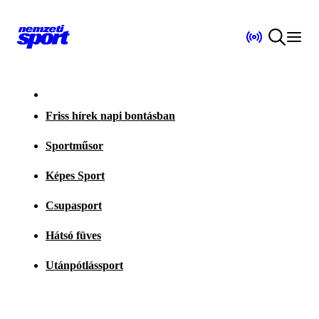
Friss hírek napi bontásban
Sportműsor
Képes Sport
Csupasport
Hátsó füves
Utánpótlássport