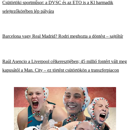
Csütörtöki sportműsor: a DVSC és az ETO is a Kl harmadik
selejtezőkörében lép pályára
Barcelona vagy Real Madrid? Rodri meghozta a döntést – sajtóhír
Raúl Asencio a Liverpool célkeresztjében; 45 millió fontért vált meg
kapusától a Man. City – ez történt csütörtökön a transzferpiacon