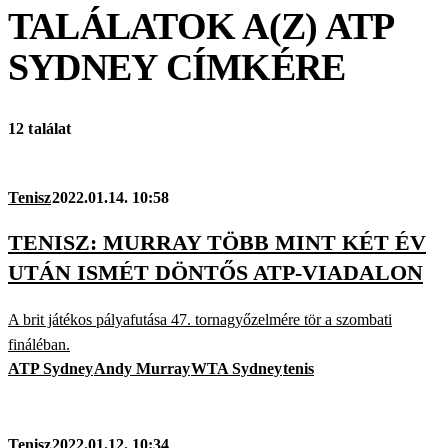
TALÁLATOK A(Z)
ATP
SYDNEY
CÍMKÉRE
12 találat
Tenisz
2022.01.14. 10:58
TENISZ: MURRAY TÖBB MINT KÉT ÉV
UTÁN ISMÉT DÖNTŐS ATP-VIADALON
A brit játékos pályafutása 47. tornagyőzelmére tör a szombati
fináléban.
ATP Sydney
Andy Murray
WTA Sydney
tenis
Tenisz
2022.01.12. 10:34