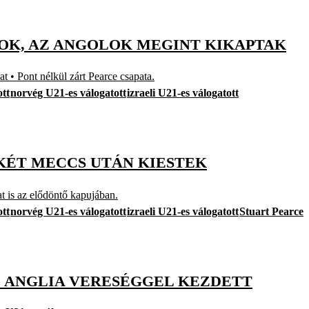
ZOK, AZ ANGOLOK MEGINT KIKAPTAK
t • Pont nélkül zárt Pearce csapata.
ott
norvég U21-es válogatott
izraeli U21-es válogatott
 KÉT MECCS UTÁN KIESTEK
at is az elődöntő kapujában.
ott
norvég U21-es válogatott
izraeli U21-es válogatott
Stuart Pearce
A, ANGLIA VERESÉGGEL KEZDETT