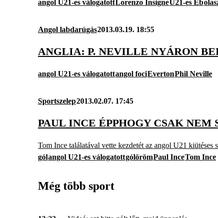
angol U21-es válogatott
Lorenzo Insigne
U21-es Eb
olas
Angol labdarúgás
2013.03.19. 18:55
ANGLIA: P. NEVILLE NYÁRON 
angol U21-es válogatott
angol foci
Everton
Phil Neville
Sportszelep
2013.02.07. 17:45
PAUL INCE ÉPPHOGY CSAK NEM S
Tom Ince találatával vette kezdetét az angol U21 kiütéses s
gól
angol U21-es válogatott
gólöröm
Paul Ince
Tom Ince
Még több sport