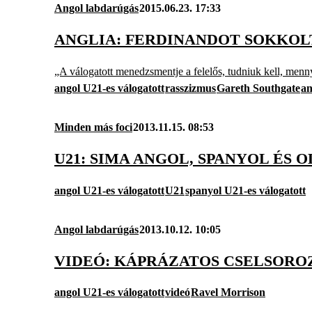
Angol labdarúgás
2015.06.23. 17:33
ANGLIA: FERDINANDOT SOKKOL
„A válogatott menedzsmentje a felelős, tudniuk kell, menny
angol U21-es válogatott
rasszizmus
Gareth Southgate
an
Minden más foci
2013.11.15. 08:53
U21: SIMA ANGOL, SPANYOL ÉS
angol U21-es válogatott
U21
spanyol U21-es válogatott
Angol labdarúgás
2013.10.12. 10:05
VIDEÓ: KÁPRÁZATOS CSELSOROZ
angol U21-es válogatott
videó
Ravel Morrison