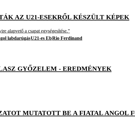
TÁK AZ U21-ESEKRŐL KÉSZÜLT KÉPEK
ire alapvető a csapat egységesítése.”
gol labdarúgás
U21-es Eb
Rio Ferdinand
 OLASZ GYŐZELEM - EREDMÉNYEK
ATOT MUTATOTT BE A FIATAL ANGOL F