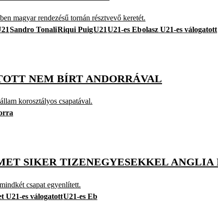
szben magyar rendezésű tornán résztvevő keretét.
U21
Sandro Tonali
Riqui Puig
U21
U21-es Eb
olasz U21-es válogatott
ATOTT NEM BÍRT ANDORRÁVAL
állam korosztályos csapatával.
orra
NÉMET SIKER TIZENEGYESEKKEL ANGLIA
mindkét csapat egyenlített.
t U21-es válogatott
U21-es Eb