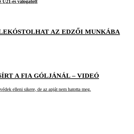
z U21-es válogatott
BELEKÓSTOLHAT AZ EDZŐI MUNKÁBA
ÍRT A FIA GÓLJÁNÁL – VIDEÓ
védek elleni sikere, de az apját nem hatotta meg.