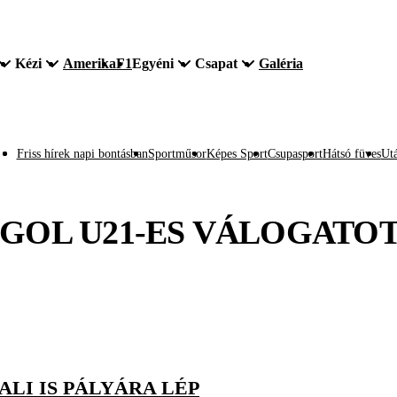
Kézi
Amerika
F1
Egyéni
Csapat
Galéria
Friss hírek napi bontásban
Sportműsor
Képes Sport
Csupasport
Hátsó füves
Utá
GOL U21-ES VÁLOGATO
ALI IS PÁLYÁRA LÉP