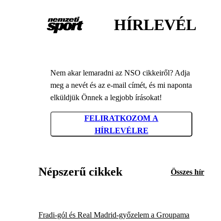
HÍRLEVÉL
Nem akar lemaradni az NSO cikkeiről? Adja
meg a nevét és az e-mail címét, és mi naponta
elküldjük Önnek a legjobb írásokat!
FELIRATKOZOM A
HÍRLEVÉLRE
Népszerű cikkek
Összes hír
Fradi-gól és Real Madrid-győzelem a Groupama