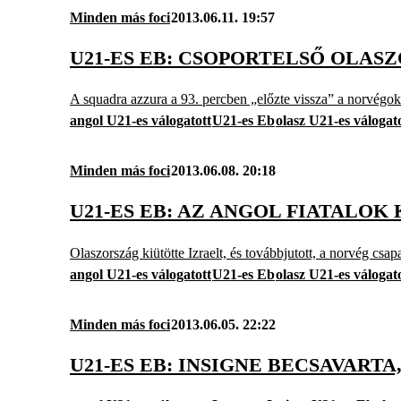
Minden más foci
2013.06.11. 19:57
U21-ES EB: CSOPORTELSŐ OLAS
A squadra azzura a 93. percben „előzte vissza” a norvégoka
angol U21-es válogatott
U21-es Eb
olasz U21-es válogat
Minden más foci
2013.06.08. 20:18
U21-ES EB: AZ ANGOL FIATALOK
Olaszország kiütötte Izraelt, és továbbjutott, a norvég csap
angol U21-es válogatott
U21-es Eb
olasz U21-es válogat
Minden más foci
2013.06.05. 22:22
U21-ES EB: INSIGNE BECSAVART