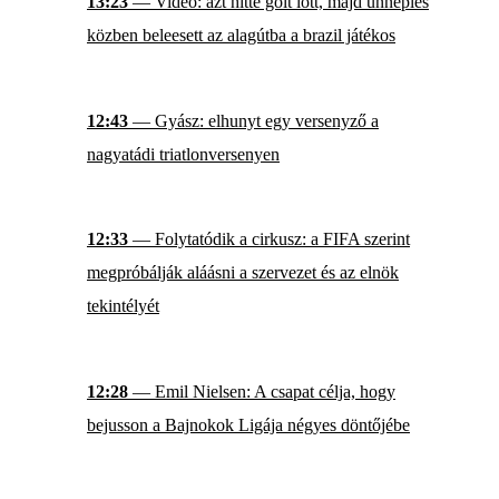
13:23
— Videó: azt hitte gólt lőtt, majd ünneplés
közben beleesett az alagútba a brazil játékos
12:43
— Gyász: elhunyt egy versenyző a
nagyatádi triatlonversenyen
12:33
— Folytatódik a cirkusz: a FIFA szerint
megpróbálják aláásni a szervezet és az elnök
tekintélyét
12:28
— Emil Nielsen: A csapat célja, hogy
bejusson a Bajnokok Ligája négyes döntőjébe