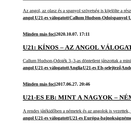
Az angol, az olasz és a spanyol szövetség is kijelölte a ré
angol U21-es válogatott
Callum Hudson-Odoi
spanyol 
Minden más foci
2020.10.07. 17:11
U21: KÍNOS – AZ ANGOL VÁLOG
Callum Hudson-Odoiék 3–3-as döntetlent játszottak a mini
angol U21-es válogatott
Anglia
U21-es Eb-selejtező
And
Minden más foci
2017.06.27. 20:46
U21-ES EB: MINT A NAGYOK – 
A rendes játékidőben a németek és az angolok is vezettek, 
angol U21-es válogatott
U21-es Európa-bajnokság
néme