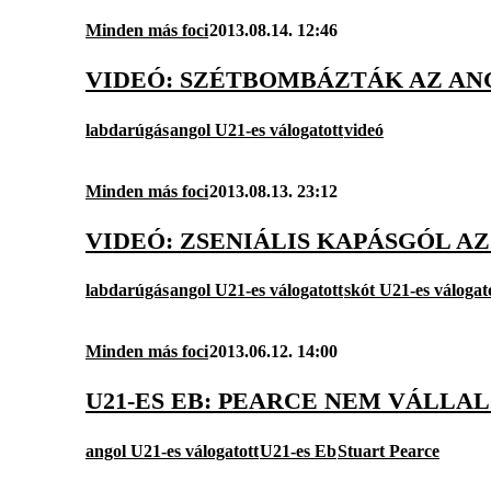
Minden más foci
2013.08.14. 12:46
VIDEÓ: SZÉTBOMBÁZTÁK AZ AN
labdarúgás
angol U21-es válogatott
videó
Minden más foci
2013.08.13. 23:12
VIDEÓ: ZSENIÁLIS KAPÁSGÓL AZ
labdarúgás
angol U21-es válogatott
skót U21-es válogat
Minden más foci
2013.06.12. 14:00
U21-ES EB: PEARCE NEM VÁLLA
angol U21-es válogatott
U21-es Eb
Stuart Pearce