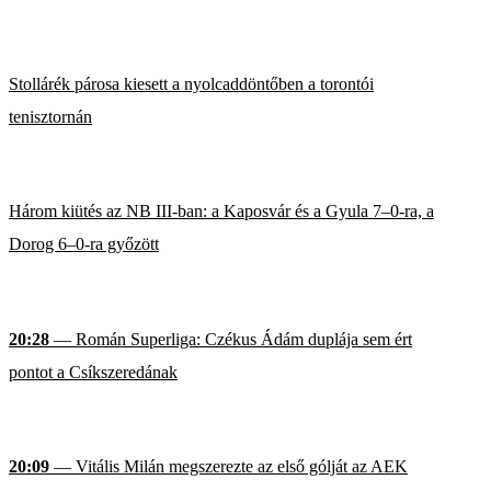
Stollárék párosa kiesett a nyolcaddöntőben a torontói
tenisztornán
Három kiütés az NB III-ban: a Kaposvár és a Gyula 7–0-ra, a
Dorog 6–0-ra győzött
20:28
— Román Superliga: Czékus Ádám duplája sem ért
pontot a Csíkszeredának
20:09
— Vitális Milán megszerezte az első gólját az AEK