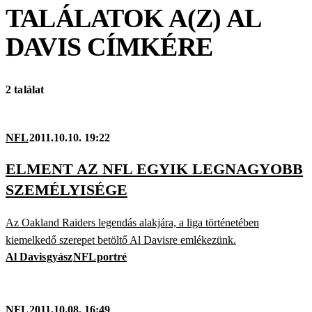
TALÁLATOK A(Z)
AL
DAVIS
CÍMKÉRE
2 találat
NFL
2011.10.10. 19:22
ELMENT AZ NFL EGYIK LEGNAGYOBB
SZEMÉLYISÉGE
Az Oakland Raiders legendás alakjára, a liga történetében
kiemelkedő szerepet betöltő Al Davisre emlékezünk.
Al Davis
gyász
NFL
portré
NFL
2011.10.08. 16:49