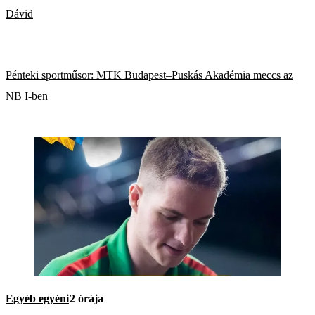
Dávid
Pénteki sportműsor: MTK Budapest–Puskás Akadémia meccs az
NB I-ben
Egyéb egyéni
2 órája