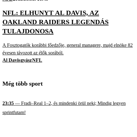
NFL: ELHUNYT AL DAVIS, AZ
OAKLAND RAIDERS LEGENDÁS
TULAJDONOSA
A Fosztogatók korábbi főedzője, general managere, majd elnöke 82
évesen távozott az élők sorából.
Al Davis
gyász
NFL
Még több sport
23:35
— Fradi–Real 1–2, és mindenki örül neki; Mindig legyen
sprintfutam!