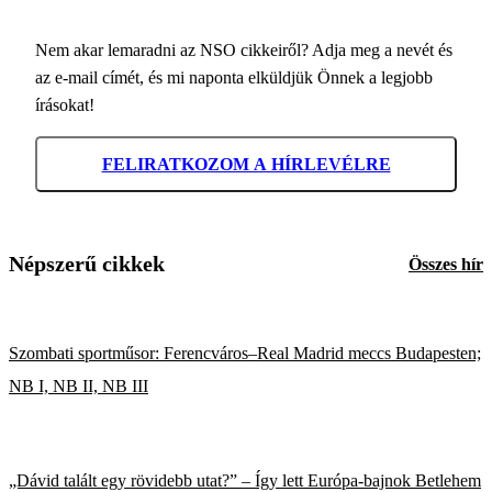
Nem akar lemaradni az NSO cikkeiről? Adja meg a nevét és
az e-mail címét, és mi naponta elküldjük Önnek a legjobb
írásokat!
FELIRATKOZOM A HÍRLEVÉLRE
Népszerű cikkek
Összes hír
Szombati sportműsor: Ferencváros–Real Madrid meccs Budapesten;
NB I, NB II, NB III
„Dávid talált egy rövidebb utat?” – Így lett Európa-bajnok Betlehem