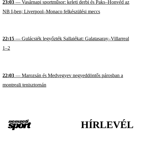
23:03
— Vasárnapi sportműsor: keleti derbi és Paks–Honvéd az
NB I-ben; Liverpool–Monaco felkészülési meccs
22:15
— Gulácsiék legyőzték Sallaiékat: Galatasaray–Villarreal
1–2
22:03
— Marozsán és Medvegyev negyeddöntős párosban a
montreali tenisztornán
HÍRLEVÉL