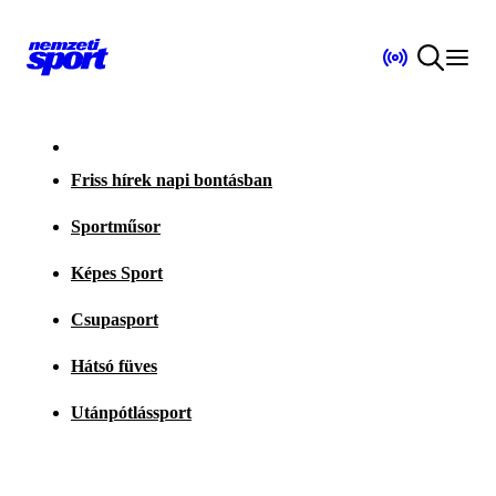
Friss hírek napi bontásban
Sportműsor
Képes Sport
Csupasport
Hátsó füves
Utánpótlássport