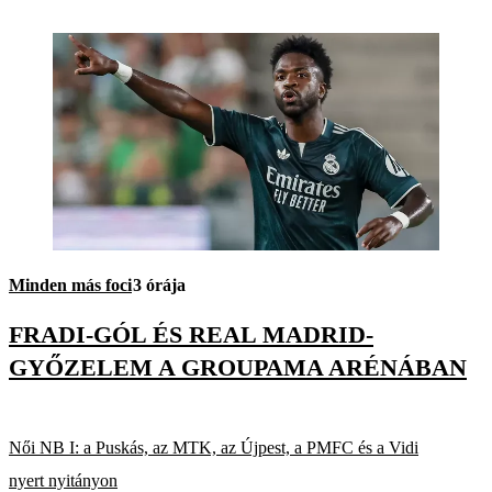
Minden más foci
3 órája
FRADI-GÓL ÉS REAL MADRID-
GYŐZELEM A GROUPAMA ARÉNÁBAN
Női NB I: a Puskás, az MTK, az Újpest, a PMFC és a Vidi
nyert nyitányon