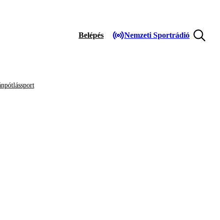
Belépés
Nemzeti Sportrádió
npótlássport