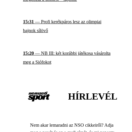
15:31
— Profi kerékpáros lesz az olimpiai
bajnok sílövő
15:20
— NB III: két korábbi játékosa vásárolta
meg a Siófokot
HÍRLEVÉL
Nem akar lemaradni az NSO cikkeiről? Adja