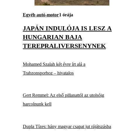
Egyéb autó-motor
1 órája
JAPÁN INDULÓJA IS LESZ A
HUNGARIAN BAJA
TEREPRALIVERSENYNEK
Mohamed Szalah két évre írt alá a
Trabzonsporhoz – hivatalos
Gert Remmel: Az első pillanattól az utolsóig
harcolnunk kell
Dupla Tízes: hány magyar csapat jut rájátszásba