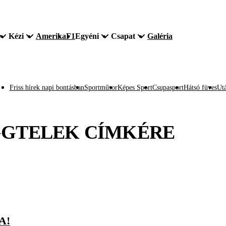
Kézi
Amerika
F1
Egyéni
Csapat
Galéria
Friss hírek napi bontásban
Sportműsor
Képes Sport
Csupasport
Hátsó füves
Utá
GTELEK
CÍMKÉRE
A!