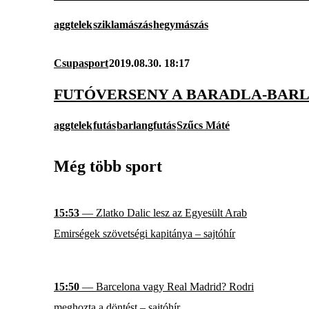
aggtelek
sziklamászás
hegymászás
Csupasport
2019.08.30. 18:17
FUTÓVERSENY A BARADLA-BAR
aggtelek
futás
barlangfutás
Szűcs Máté
Még több sport
15:53
— Zlatko Dalic lesz az Egyesült Arab
Emirségek szövetségi kapitánya – sajtóhír
15:50
— Barcelona vagy Real Madrid? Rodri
meghozta a döntést – sajtóhír