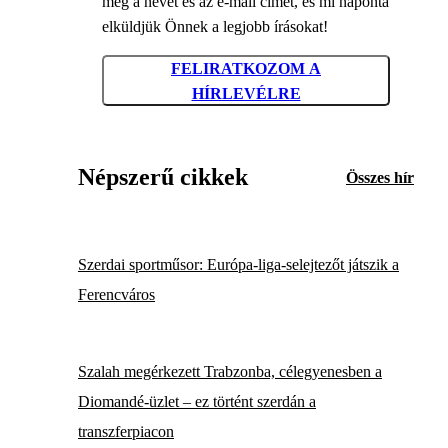
meg a nevét és az e-mail címét, és mi naponta
elküldjük Önnek a legjobb írásokat!
FELIRATKOZOM A
HÍRLEVÉLRE
Népszerű cikkek
Összes hír
Szerdai sportműsor: Európa-liga-selejtezőt játszik a
Ferencváros
Szalah megérkezett Trabzonba, célegyenesben a
Diomandé-üzlet – ez történt szerdán a
transzferpiacon