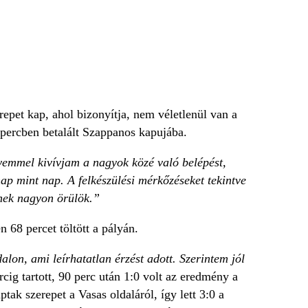
epet kap, ahol bizonyítja, nem véletlenül van a
percben betalált Szappanos kapujába.
yemmel kivívjam a nagyok közé való belépést,
nap mint nap. A felkészülési mérkőzéseket tekintve
nek nagyon örülök.”
 68 percet töltött a pályán.
lon, ami leírhatatlan érzést adott. Szerintem jól
ig tartott, 90 perc után 1:0 volt az eredmény a
ak szerepet a Vasas oldaláról, így lett 3:0 a