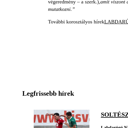
végeredmény – a szerk.)
,amit viszont 
mutatkozni.”
További korosztályos hírek
LABDAR
Legfrissebb hírek
SOLTÉSZ
Labdarúgó N