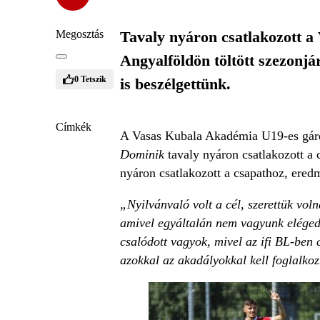
Megosztás
Tavaly nyáron csatlakozott a
Angyalföldön töltött szezonjár
0
Tetszik
is beszélgettünk.
Címkék
A Vasas Kubala Akadémia U19-es gárdá
Dominik
tavaly nyáron csatlakozott a 
nyáron csatlakozott a csapathoz, ered
„Nyilvánvaló volt a cél, szerettük vo
amivel egyáltalán nem vagyunk elégede
csalódott vagyok, mivel az ifi BL-ben
azokkal az akadályokkal kell foglalkoz