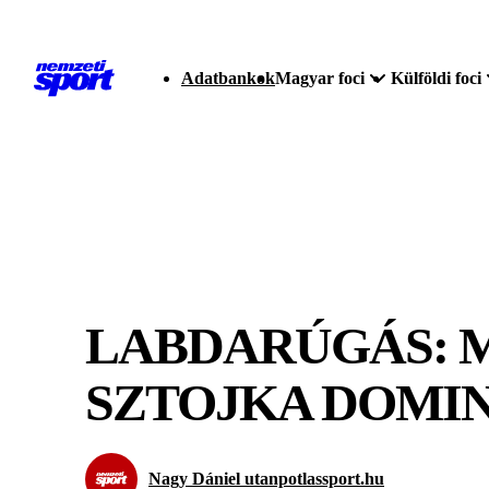
Adatbankok
Magyar foci
Külföldi foci
LABDARÚGÁS: M
SZTOJKA DOMI
Nagy Dániel utanpotlassport.hu