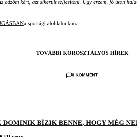
az edzőm kért, azt sikerült teljesíteni. Úgy érzem, jó úton h
ÚGÁSBAN
a sportági aloldalunkon.
TOVÁBBI KOROSZTÁLYOS HÍREK
0 KOMMENT
 DOMINIK BÍZIK BENNE, HOGY MÉG NE
B I
11 perce