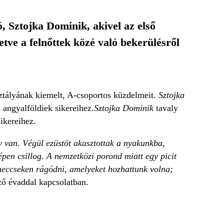
 Sztojka Dominik, akivel az első
etve a felnőttek közé való bekerülésről
ztályának kiemelt, A-csoportos küzdelmeit.
Sztojka
 angyalföldiek sikereihez.
Sztojka Dominik
tavaly
ikereihez.
y van. Végül ezüstöt akasztottak a nyakunkba,
pen csillog. A nemzetközi porond miatt egy picit
 meccseken rágódni, amelyeket hozhattunk volna;
ző évaddal kapcsolatban.