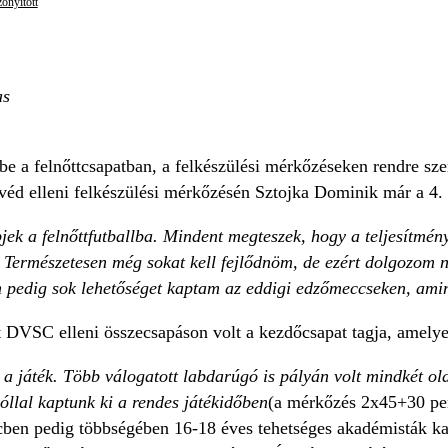
zonyított
as
 a felnőttcsapatban, a felkészülési mérkőzéseken rendre szer
d elleni felkészülési mérkőzésén Sztojka Dominik már a 4. 
k a felnőttfutballba. Mindent megteszek, hogy a teljesítmén
et. Természetesen még sokat kell fejlődnöm, de ezért dolgozom 
n pedig sok lehetőséget kaptam az eddigi edzőmeccseken, ami
t DVSC elleni összecsapáson volt a kezdőcsapat tagja, amelyen
 játék. Több válogatott labdarúgó is pályán volt mindkét olda
óllal kaptunk ki a rendes játékidőben
(a mérkőzés 2x45+30 perc
ben pedig többségében 16-18 éves tehetséges akadémisták kapt