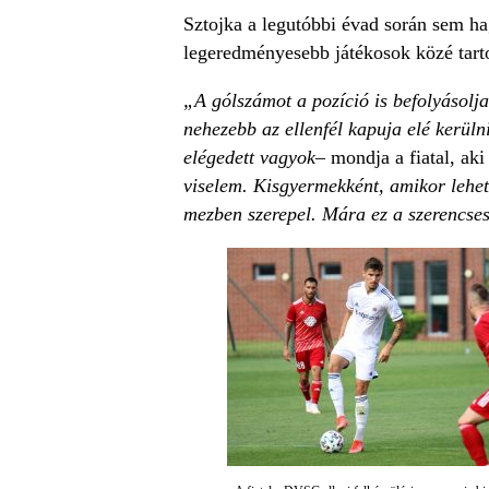
Sztojka a legutóbbi évad során sem hagy
legeredményesebb játékosok közé tart
„A gólszámot a pozíció is befolyásolj
nehezebb az ellenfél kapuja elé kerüln
elégedett vagyok
– mondja a fiatal, ak
viselem. Kisgyermekként, amikor lehet
mezben szerepel. Mára ez a szerencs