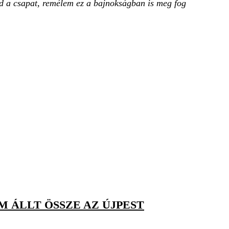
alad a csapat, remélem ez a bajnokságban is meg fog
M ÁLLT ÖSSZE AZ ÚJPEST