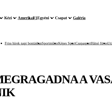
Kézi
Amerika
F1
Egyéni
Csapat
Galéria
Friss hírek napi bontásban
Sportműsor
Képes Sport
Csupasport
Hátsó füves
Utá
EGRAGADNA A VASA
NIK