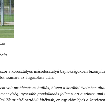
émia
bala
ször a korosztályos másodosztályú bajnokságokban bizonyíthat
ot számára az átigazolása után.
em volt problémás az átállás, hiszen a korábbi éveimben álta
mennyiség, gyorsabb gondolkodás jellemzi ezt a szintet, ami 
rülök az első osztályú játéknak, ez egy előrelépés a karriere