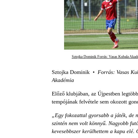
Sztojka Dominik Forrás: Vasas Kubala Akad
Sztojka Dominik •
Forrás: Vasas Ku
Akadémia
Előző klubjában, az Újpestben legtöbb
tempójának felvétele sem okozott gond
„Egy fokozattal gyorsabb a játék, de n
szintén nem volt könnyű. Nagyobb futó
kevesebbszer kerülhettem a kapu elé. Ö