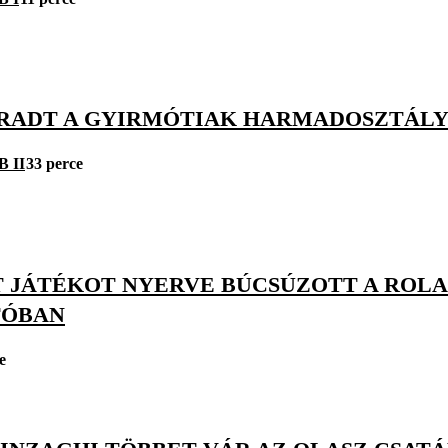
ADT A GYIRMÓTIAK HARMADOSZTÁLY
B II
33 perce
T JÁTÉKOT NYERVE BÚCSÚZOTT A ROL
TÓBAN
e