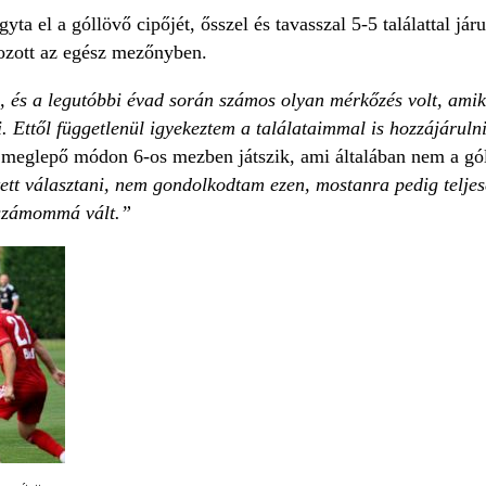
ta el a góllövő cipőjét, ősszel és tavasszal 5-5 találattal jár
ozott az egész mezőnyben.
a, és a legutóbbi évad során számos olyan mérkőzés volt, ami
i. Ettől függetlenül igyekeztem a találataimmal is hozzájáruln
i meglepő módon 6-os mezben játszik, ami általában nem a gó
ett választani, nem gondolkodtam ezen, mostanra pedig teljese
eszámommá vált.”