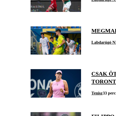
MEGMAR
Labdarúgó N
CSAK Ö
TORON
Tenisz
33 perc