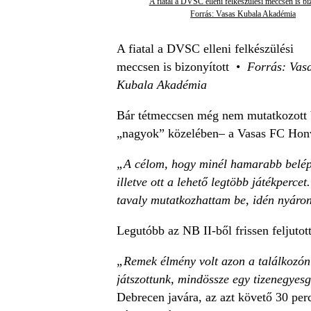
A fiatal a DVSC elleni felkészülési meccsen is bi
Forrás: Vasas Kubala Akadémia
A fiatal a DVSC elleni felkészülési
meccsen is bizonyított •
Forrás: Vas
Kubala Akadémia
Bár tétmeccsen még nem mutatkozott be
„nagyok” közelében– a Vasas FC Honvé
„A célom, hogy minél hamarabb belépje
illetve ott a lehető legtöbb játékperc
tavaly mutatkozhattam be, idén nyáro
Legutóbb az NB II-ből frissen feljutot
„Remek élmény volt azon a találkozón a
játszottunk, mindössze egy tizenegyesg
Debrecen javára, az azt követő 30 perc