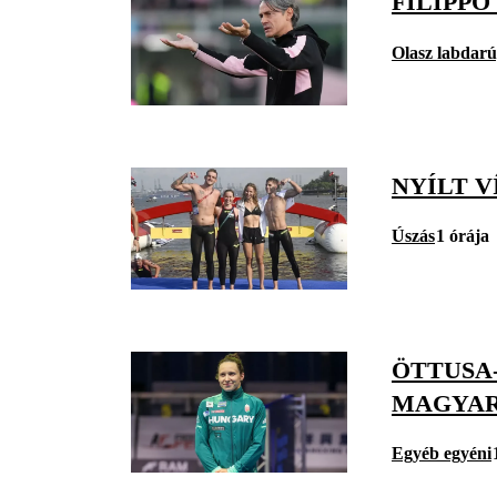
FILIPP
Olasz labdar
NYÍLT V
Úszás
1 órája
ÖTTUSA
MAGYAR
Egyéb egyéni