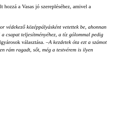
ult hozzá a Vasas jó szerepléséhez, amivel a
kor védekező középpályásként vetettek be, ahonnan
i a csapat teljesítményéhez, a tíz gólommal pedig
lgyárosok választása. –
A kezdetek óta ezt a számot
n rám ragadt, sőt, még a testvérem is ilyen