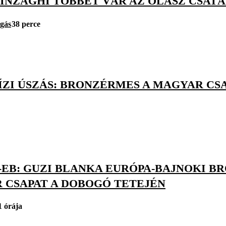
O INZAGHI TÖBBET VÁR AZ OLASZ CSA
úgás
38 perce
ÍZI ÚSZÁS: BRONZÉRMES A MAGYAR CSA
-EB: GUZI BLANKA EURÓPA-BAJNOKI B
 CSAPAT A DOBOGÓ TETEJÉN
1 órája