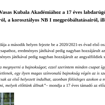
 Vasas Kubala Akadémiához a 17 éves labdarúgó,
ól, a korosztályos NB I megpróbáltatásairól, ill
ja a második helyen fejezte be a 2020/2021-es évad első os
csapathoz, eredményes játékával pedig nagyban hozzájárult az
ményes játékával pedig nagyban hozzájárult az angyalföldiek s
lna megnyerni a bajnokságot; ezzel szerintem minden csapat íg
tlenek, egy ilyen magas színvonalú bajnokság végén az is szé
 csak az első helyezett indulhat, azonban fölösleges azokon a
ni, melyek előttünk állnak”
– mondja a 17 éves támadó az elő