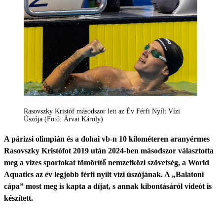
Rasovszky Kristóf másodszor lett az Év Férfi Nyílt Vízi
Úszója (Fotó: Árvai Károly)
A párizsi olimpián és a dohai vb-n 10 kilométeren aranyérmes
Rasovszky Kristófot 2019 után 2024-ben másodszor választotta
meg a vizes sportokat tömörítő nemzetközi szövetség, a World
Aquatics az év legjobb férfi nyílt vízi úszójának. A „Balatoni
cápa” most meg is kapta a díjat, s annak kibontásáról videót is
készített.