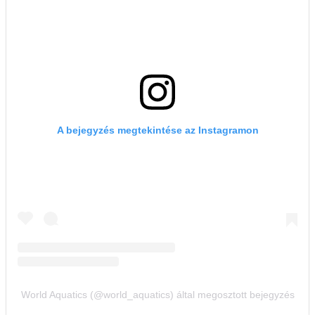
A bejegyzés megtekintése az Instagramon
World Aquatics (@world_aquatics) által megosztott bejegyzés