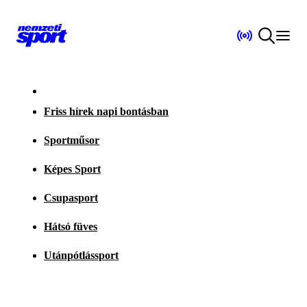
Friss hírek napi bontásban
Sportműsor
Képes Sport
Csupasport
Hátsó füves
Utánpótlássport