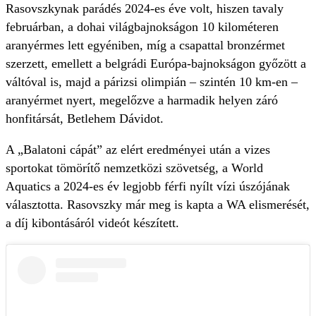
Rasovszkynak parádés 2024-es éve volt, hiszen tavaly
februárban, a dohai világbajnokságon 10 kilométeren
aranyérmes lett egyéniben, míg a csapattal bronzérmet
szerzett, emellett a belgrádi Európa-bajnokságon győzött a
váltóval is, majd a párizsi olimpián – szintén 10 km-en –
aranyérmet nyert, megelőzve a harmadik helyen záró
honfitársát, Betlehem Dávidot.
A „Balatoni cápát” az elért eredményei után a vizes
sportokat tömörítő nemzetközi szövetség, a World
Aquatics a 2024-es év legjobb férfi nyílt vízi úszójának
választotta. Rasovszky már meg is kapta a WA elismerését,
a díj kibontásáról videót készített.