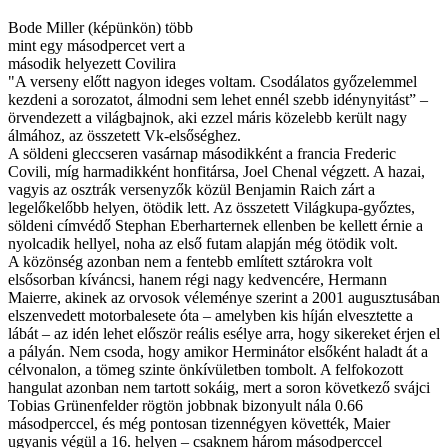
Bode Miller (képünkön) több
mint egy másodpercet vert a
második helyezett Covilira
"A verseny előtt nagyon ideges voltam. Csodálatos győzelemmel
kezdeni a sorozatot, álmodni sem lehet ennél szebb idénynyitást” –
örvendezett a világbajnok, aki ezzel máris közelebb került nagy
álmához, az összetett Vk-elsőséghez.
A söldeni gleccseren vasárnap másodikként a francia Frederic
Covili, míg harmadikként honfitársa, Joel Chenal végzett. A hazai,
vagyis az osztrák versenyzők közül Benjamin Raich zárt a
legelőkelőbb helyen, ötödik lett. Az összetett Világkupa-győztes,
söldeni címvédő Stephan Eberharternek ellenben be kellett érnie a
nyolcadik hellyel, noha az első futam alapján még ötödik volt.
A közönség azonban nem a fentebb említett sztárokra volt
elsősorban kíváncsi, hanem régi nagy kedvencére, Hermann
Maierre, akinek az orvosok véleménye szerint a 2001 augusztusában
elszenvedett motorbalesete óta – amelyben kis híján elvesztette a
lábát – az idén lehet először reális esélye arra, hogy sikereket érjen el
a pályán. Nem csoda, hogy amikor Herminátor elsőként haladt át a
célvonalon, a tömeg szinte önkívületben tombolt. A felfokozott
hangulat azonban nem tartott sokáig, mert a soron következő svájci
Tobias Grünenfelder rögtön jobbnak bizonyult nála 0.66
másodperccel, és még pontosan tizennégyen követték, Maier
ugyanis végül a 16. helyen – csaknem három másodperccel