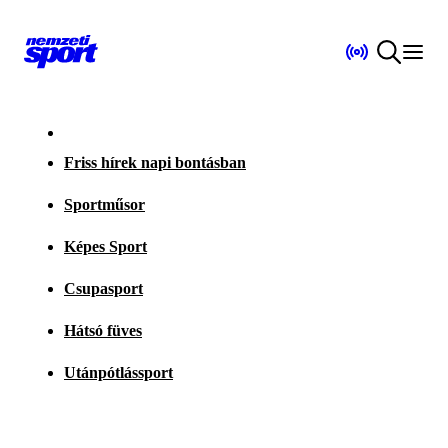
Friss hírek napi bontásban
Sportműsor
Képes Sport
Csupasport
Hátsó füves
Utánpótlássport