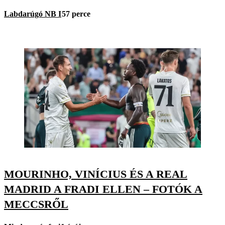
Labdarúgó NB I
57 perce
MOURINHO, VINÍCIUS ÉS A REAL
MADRID A FRADI ELLEN – FOTÓK A
MECCSRŐL