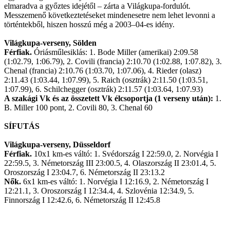
elmaradva a győztes idejétől – zárta a Világkupa-fordulót.
Messzemenő következtetéseket mindenesetre nem lehet levonni a
történtekből, hiszen hosszú még a 2003–04-es idény.
Világkupa-verseny, Sölden
Férfiak.
Óriásműlesiklás: 1. Bode Miller (amerikai) 2:09.58
(1:02.79, 1:06.79), 2. Covili (francia) 2:10.70 (1:02.88, 1:07.82), 3.
Chenal (francia) 2:10.76 (1:03.70, 1:07.06), 4. Rieder (olasz)
2:11.43 (1:03.44, 1:07.99), 5. Raich (osztrák) 2:11.50 (1:03.51,
1:07.99), 6. Schilchegger (osztrák) 2:11.57 (1:03.64, 1:07.93)
A szakági Vk és az összetett Vk élcsoportja (1 verseny után):
1.
B. Miller 100 pont, 2. Covili 80, 3. Chenal 60
SÍFUTÁS
Világkupa-verseny, Düsseldorf
Férfiak.
10x1 km-es váltó: 1. Svédország I 22:59.0, 2. Norvégia I
22:59.5, 3. Németország III 23:00.5, 4. Olaszország II 23:01.4, 5.
Oroszország I 23:04.7, 6. Németország II 23:13.2
Nők.
6x1 km-es váltó: 1. Norvégia I 12:16.9, 2. Németország I
12:21.1, 3. Oroszország I 12:34.4, 4. Szlovénia 12:34.9, 5.
Finnország I 12:42.6, 6. Németország II 12:45.8