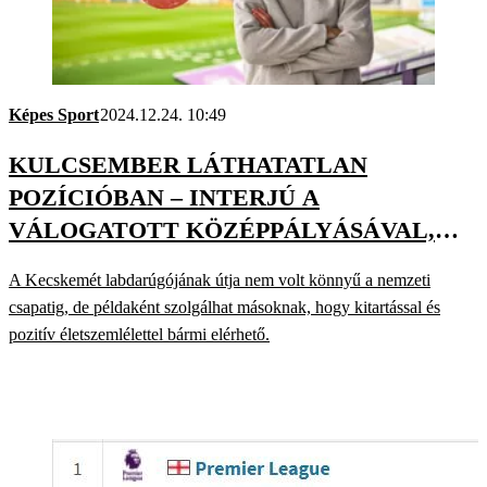
Képes Sport
2024.12.24. 10:49
KULCSEMBER LÁTHATATLAN
POZÍCIÓBAN – INTERJÚ A
VÁLOGATOTT KÖZÉPPÁLYÁSÁVAL,
NIKITSCHER TAMÁSSAL
A Kecskemét labdarúgójának útja nem volt könnyű a nemzeti
csapatig, de példaként szolgálhat másoknak, hogy kitartással és
pozitív életszemlélettel bármi elérhető.