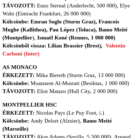
TÁVOZOTT:
Enzo Sternal (Anderlecht, 500 000), Elye
Wahi (Eintracht Frankfurt, 26 000 000)
Kölcsönbe: Emran Soglo (Sturm Graz), Francois
Mughe (Kallithea), Pau López (Toluca), Bamo Meité
(Montpellier
),
Ismaël Koné (Rennes, 1 000 000)
Kölcsönből vissza: Lilian Brassier (Brest),
Valentín
Carboni (Inter)
AS MONACO
ÉRKEZETT:
Mika Biereth (Sturm Graz, 13 000 000)
Kölcsönbe:
Moatasem Al-Musrati (Besiktas, 1 000 000)
TÁVOZOTT:
Eliot Matazo (Hull City, 2 000 000)
MONTPELLIER HSC
ÉRKEZETT:
Nicolas Pays (Le Puy Foot, i.)
Kölcsönbe:
Andy Delort (Alzsier),
Bamo Meité
(Marseille)
TÁVOZOTT:
Akor Adams (Sevilla, 5 500 000), Arnaud