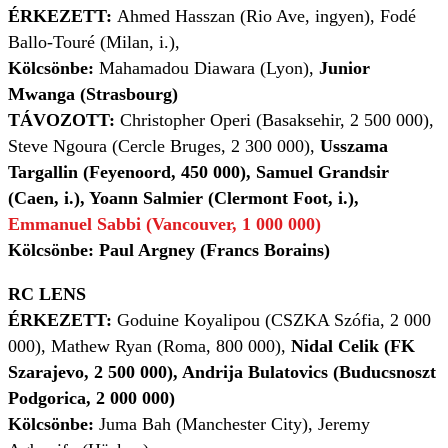
ÉRKEZETT:
Ahmed Hasszan (Rio Ave, ingyen), Fodé
Ballo-Touré (Milan, i.),
Kölcsönbe:
Mahamadou Diawara (Lyon),
Junior
Mwanga (Strasbourg)
TÁVOZOTT:
Christopher Operi (Basaksehir, 2 500 000),
Steve Ngoura (Cercle Bruges, 2 300 000),
Usszama
Targallin (Feyenoord, 450 000), Samuel Grandsir
(Caen, i.), Yoann Salmier (Clermont Foot, i.),
Emmanuel Sabbi (Vancouver, 1 000 000)
Kölcsönbe: Paul Argney (Francs Borains)
RC LENS
ÉRKEZETT:
Goduine Koyalipou (CSZKA Szófia, 2 000
000), Mathew Ryan (Roma, 800 000),
Nidal Celik (FK
Szarajevo, 2 500 000), Andrija Bulatovics (Buducsnoszt
Podgorica, 2 000 000)
Kölcsönbe:
Juma Bah (Manchester City), Jeremy