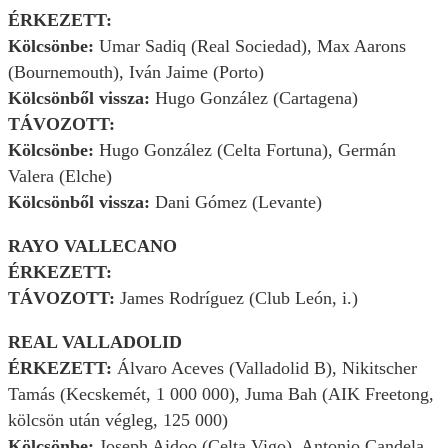
ÉRKEZETT:
Kölcsönbe:
Umar Sadiq (Real Sociedad), Max Aarons
(Bournemouth), Iván Jaime (Porto)
Kölcsönből vissza:
Hugo González (Cartagena)
TÁVOZOTT:
Kölcsönbe:
Hugo González (Celta Fortuna), Germán
Valera (Elche)
Kölcsönből vissza:
Dani Gómez (Levante)
RAYO VALLECANO
ÉRKEZETT:
TÁVOZOTT:
James Rodríguez (Club León, i.)
REAL VALLADOLID
ÉRKEZETT:
Álvaro Aceves (Valladolid B), Nikitscher
Tamás (Kecskemét, 1 000 000), Juma Bah (AIK Freetong,
kölcsön után végleg, 125 000)
Kölcsönbe:
Joseph Aidoo (Celta Vigo), Antonio Candela