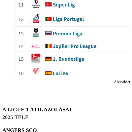
A legtöbbet k
A LIGUE 1 ÁTIGAZOLÁSAI
2025 TELE
ANGERS SCO