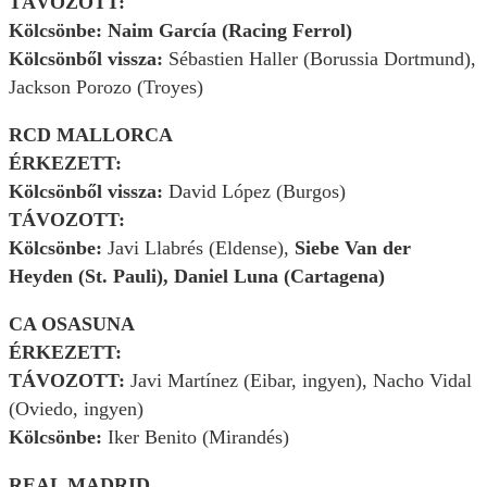
TÁVOZOTT:
Kölcsönbe: Naim García (Racing Ferrol)
Kölcsönből vissza:
Sébastien Haller (Borussia Dortmund),
Jackson Porozo (Troyes)
RCD MALLORCA
ÉRKEZETT:
Kölcsönből vissza:
David López (Burgos)
TÁVOZOTT:
Kölcsönbe:
Javi Llabrés (Eldense),
Siebe Van der
Heyden (St. Pauli), Daniel Luna (Cartagena)
CA OSASUNA
ÉRKEZETT:
TÁVOZOTT:
Javi Martínez (Eibar, ingyen), Nacho Vidal
(Oviedo, ingyen)
Kölcsönbe:
Iker Benito (Mirandés)
REAL MADRID