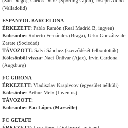
(San Diego), Carlos Dotor (Sporting Gijón), Joseph Aidoo
(Valladolid)
ESPANYOL BARCELONA
ÉRKEZETT:
Pablo Ramón (Real Madrid B, ingyen)
Kölcsönbe:
Roberto Fernández (Braga), Urko González de
Zarate (Sociedad)
TÁVOZOTT:
Salvi Sánchez (szerződését felbontották)
Kölcsönből vissza:
Naci Ünüvar (Ajax), Irvin Cardona
(Augsburg)
FC GIRONA
ÉRKEZETT:
Vladiszlav Krapivcov (egyesület nélküli)
Kölcsönbe:
Arthur Melo (Juventus)
TÁVOZOTT:
Kölcsönbe: Pau López (Marseille)
FC GETAFE
ÉRKEZETT:
Juan Bernat (Villarreal, ingyen)