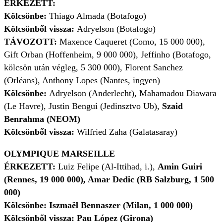
ÉRKEZETT:
Kölcsönbe:
Thiago Almada (Botafogo)
Kölcsönből vissza:
Adryelson (Botafogo)
TÁVOZOTT:
Maxence Caqueret (Como, 15 000 000),
Gift Orban (Hoffenheim, 9 000 000), Jeffinho (Botafogo,
kölcsön után végleg, 5 300 000), Florent Sanchez
(Orléans), Anthony Lopes (Nantes, ingyen)
Kölcsönbe:
Adryelson (Anderlecht), Mahamadou Diawara
(Le Havre), Justin Bengui (Jedinsztvo Ub),
Szaid
Benrahma (NEOM)
Kölcsönből vissza:
Wilfried Zaha (Galatasaray)
OLYMPIQUE MARSEILLE
ÉRKEZETT:
Luiz Felipe (Al-Ittihad, i.),
Amin Guiri
(Rennes, 19 000 000), Amar Dedic (RB Salzburg, 1 500
000)
Kölcsönbe: Iszmaël Bennaszer (Milan, 1 000 000)
Kölcsönből vissza: Pau López (Girona)