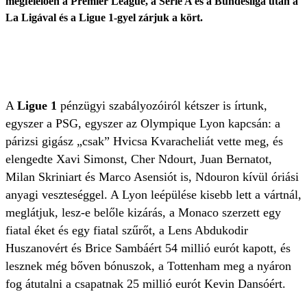
megfelelően a Premier League, a Serie A és a Bundesliga után a
La Ligával és a Ligue 1-gyel zárjuk a kört.
A
Ligue 1
pénzügyi szabályozóiról kétszer is írtunk,
egyszer a PSG, egyszer az Olympique Lyon kapcsán: a
párizsi gigász „csak” Hvicsa Kvaracheliát vette meg, és
elengedte Xavi Simonst, Cher Ndourt, Juan Bernatot,
Milan Skriniart és Marco Asensiót is, Ndouron kívül óriási
anyagi veszteséggel. A Lyon leépülése kisebb lett a vártnál,
meglátjuk, lesz-e belőle kizárás, a Monaco szerzett egy
fiatal éket és egy fiatal szűrőt, a Lens Abdukodir
Huszanovért és Brice Sambáért 54 millió eurót kapott, és
lesznek még bőven bónuszok, a Tottenham meg a nyáron
fog átutalni a csapatnak 25 millió eurót Kevin Dansóért.