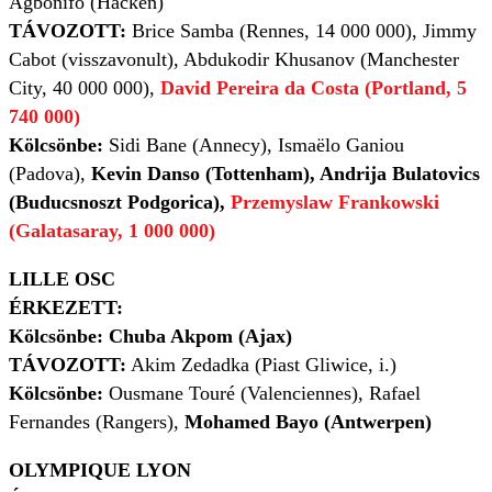
Agbonifo (Häcken)
TÁVOZOTT:
Brice Samba (Rennes, 14 000 000), Jimmy
Cabot (visszavonult), Abdukodir Khusanov (Manchester
City, 40 000 000),
David Pereira da Costa (Portland, 5
740 000)
Kölcsönbe:
Sidi Bane (Annecy), Ismaëlo Ganiou
(Padova),
Kevin Danso (Tottenham), Andrija Bulatovics
(Buducsnoszt Podgorica),
Przemyslaw Frankowski
(Galatasaray, 1 000 000)
LILLE OSC
ÉRKEZETT:
Kölcsönbe: Chuba Akpom (Ajax)
TÁVOZOTT:
Akim Zedadka (Piast Gliwice, i.)
Kölcsönbe:
Ousmane Touré (Valenciennes), Rafael
Fernandes (Rangers),
Mohamed Bayo (Antwerpen)
OLYMPIQUE LYON