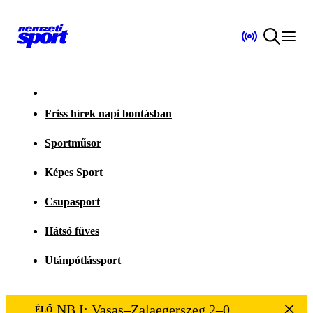
Friss hírek napi bontásban
Sportműsor
Képes Sport
Csupasport
Hátsó füves
Utánpótlássport
NB I: Vasas–Zalaegerszeg 2–0
ÉLŐ