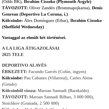
(Odds BK),
Ibrahim Cissoko (Plymouth Argyle)
TÁVOZOTT:
Oliver Zandén (Brommapojkarna),
Denis
Genreau (Deportivo La Coruna, i.)
Kölcsönbe:
Álex Domínguez (Eibar),
Ibrahim Cissoko
(Sheffield Wednesday)
Vastaggal az elmúlt hét történései.
A LA LIGA ÁTIGAZOLÁSAI
2025 TELE
DEPORTIVO ALAVÉS
ÉRKEZETT:
Facundo Garcés (Colón, ingyen)
Kölcsönbe:
Pau Cabanes (Villarreal), Carles Alena
(Getafe)
Kölcsönből vissza:
Maroan Sannadi (Barakaldo)
TÁVOZOTT:
Maroan Sannadi Bilbao, 3 000 000),
Stoichkov (Granada, 2 500 000)