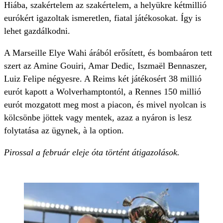
Hiába, szakértelem az szakértelem, a helyükre kétmillió
eurókért igazoltak ismeretlen, fiatal játékosokat. Így is
lehet gazdálkodni.
A Marseille Elye Wahi árából erősített, és bombaáron tett
szert az Amine Gouiri, Amar Dedic, Iszmaël Bennaszer,
Luiz Felipe négyesre. A Reims két játékosért 38 millió
eurót kapott a Wolverhamptontól, a Rennes 150 millió
eurót mozgatott meg most a piacon, és mivel nyolcan is
kölcsönbe jöttek vagy mentek, azaz a nyáron is lesz
folytatása az ügynek, à la option.
Pirossal a február eleje óta történt átigazolások.