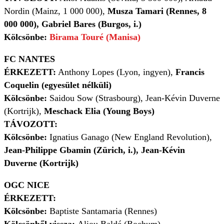
Nordin (Mainz, 1 000 000),
Musza Tamari (Rennes, 8
000 000), Gabriel Bares (Burgos, i.)
Kölcsönbe:
Birama Touré (Manisa)
FC NANTES
ÉRKEZETT:
Anthony Lopes (Lyon, ingyen),
Francis
Coquelin (egyesület nélküli)
Kölcsönbe:
Saidou Sow (Strasbourg), Jean-Kévin Duverne
(Kortrijk),
Meschack Elia (Young Boys)
TÁVOZOTT:
Kölcsönbe:
Ignatius Ganago (New England Revolution),
Jean-Philippe Gbamin (Zürich, i.), Jean-Kévin
Duverne (Kortrijk)
OGC NICE
ÉRKEZETT:
Kölcsönbe:
Baptiste Santamaria (Rennes)
Kölcsönből vissza:
Aliou Baldé (Bochum)