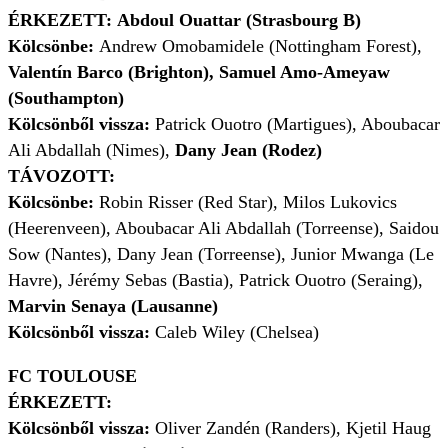
ÉRKEZETT: Abdoul Ouattar (Strasbourg B)
Kölcsönbe:
Andrew Omobamidele (Nottingham Forest),
Valentín Barco (Brighton), Samuel Amo-Ameyaw
(Southampton)
Kölcsönből vissza:
Patrick Ouotro (Martigues), Aboubacar
Ali Abdallah (Nimes),
Dany Jean (Rodez)
TÁVOZOTT:
Kölcsönbe:
Robin Risser (Red Star), Milos Lukovics
(Heerenveen), Aboubacar Ali Abdallah (Torreense), Saidou
Sow (Nantes), Dany Jean (Torreense), Junior Mwanga (Le
Havre), Jérémy Sebas (Bastia), Patrick Ouotro (Seraing),
Marvin Senaya (Lausanne)
Kölcsönből vissza:
Caleb Wiley (Chelsea)
FC TOULOUSE
ÉRKEZETT:
Kölcsönből vissza:
Oliver Zandén (Randers), Kjetil Haug