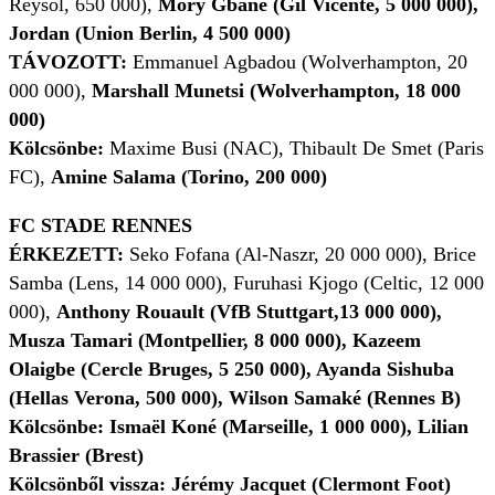
Reysol, 650 000),
Mory Gbane (Gil Vicente, 5 000 000),
Jordan (Union Berlin, 4 500 000)
TÁVOZOTT:
Emmanuel Agbadou (Wolverhampton, 20
000 000),
Marshall Munetsi (Wolverhampton, 18 000
000)
Kölcsönbe:
Maxime Busi (NAC), Thibault De Smet (Paris
FC),
Amine Salama (Torino, 200 000)
FC STADE RENNES
ÉRKEZETT:
Seko Fofana (Al-Naszr, 20 000 000), Brice
Samba (Lens, 14 000 000), Furuhasi Kjogo (Celtic, 12 000
000),
Anthony Rouault (VfB Stuttgart,13 000 000),
Musza Tamari (Montpellier, 8 000 000), Kazeem
Olaigbe (Cercle Bruges, 5 250 000), Ayanda Sishuba
(Hellas Verona, 500 000), Wilson Samaké (Rennes B)
Kölcsönbe: Ismaël Koné (Marseille, 1 000 000), Lilian
Brassier (Brest)
Kölcsönből vissza: Jérémy Jacquet (Clermont Foot)