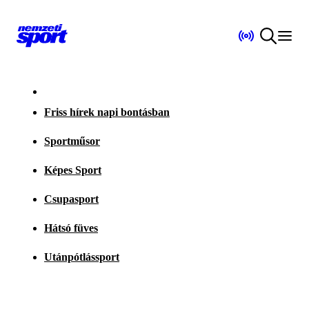
Friss hírek napi bontásban
Sportműsor
Képes Sport
Csupasport
Hátsó füves
Utánpótlássport