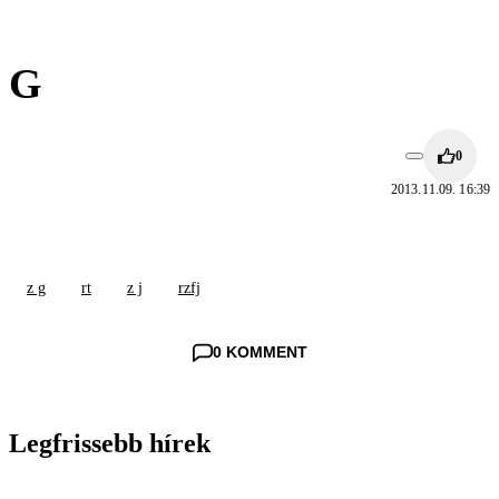
G
0
2013.11.09. 16:39
z g
rt
z j
rzfj
0 KOMMENT
Legfrissebb hírek