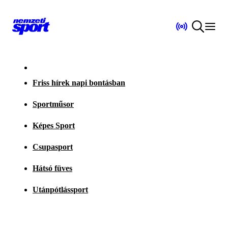
Friss hírek napi bontásban
Sportműsor
Képes Sport
Csupasport
Hátsó füves
Utánpótlássport