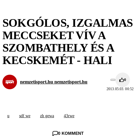
SOKGÓLOS, IZGALMAS
MECCSEKET VÍV A
SZOMBATHELY ÉS A
KECSKEMÉT - HALI
0
nemzetisport.hu nemzetisport.hu
2013.05.03. 00:52
u
sdf we
zh gewa
43rwe
0 KOMMENT