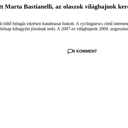
tt Marta Bastianelli, az olaszok világbajnok ke
át töltő bringás edzésen hatalmasat bukott. A cyclingnews című internetes
hónap kihagyást jósolnak neki. A 2007-es világbajnok 2009. augusztus 
0 KOMMENT