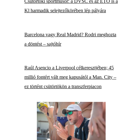
Csütörtöki sportműsor: a DVSC és az ETO is a
Kl harmadik selejtezőkörében lép pályára
Barcelona vagy Real Madrid? Rodri meghozta
a döntést – sajtóhír
Raúl Asencio a Liverpool célkeresztjében; 45
millió fontért vált meg kapusától a Man. City –
ez történt csütörtökön a transzferpiacon