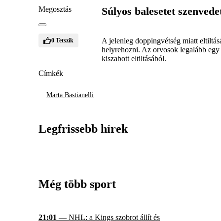
Megosztás
Súlyos balesetet szenvede
A jelenleg doppingvétség miatt eltiltás
0
Tetszik
helyrehozni. Az orvosok legalább egy 
kiszabott eltiltásából.
Címkék
Marta Bastianelli
Legfrissebb hírek
Még több sport
21:01
— NHL: a Kings szobrot állít és