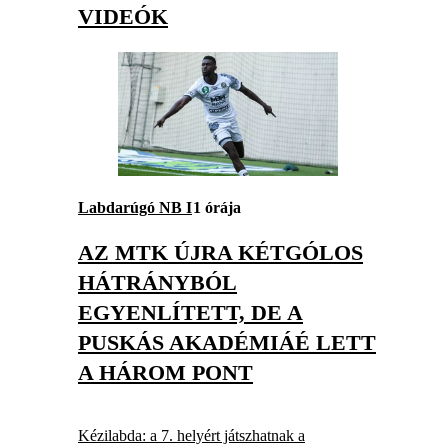
VIDEÓK
Labdarúgó NB I
1 órája
AZ MTK ÚJRA KÉTGÓLOS
HÁTRÁNYBÓL
EGYENLÍTETT, DE A
PUSKÁS AKADÉMIÁÉ LETT
A HÁROM PONT
Kézilabda: a 7. helyért játszhatnak a