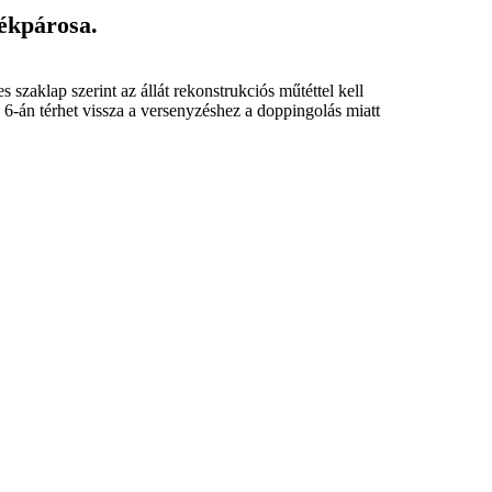
rékpárosa.
 szaklap szerint az állát rekonstrukciós műtéttel kell
6-án térhet vissza a versenyzéshez a doppingolás miatt