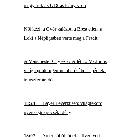
magyarok az U18-as leány-vb-n
Női kézi: a Győr gálázott a Brest ellen, a
Loki a Népligetben verte meg a Fradit
A Manchester City és az Atlético Madrid is
világbajnok argentinnal erősíthet – pénteki
transzferhíradó
18:24
— Bayer Leverkusen: világrekord
nyereségre pocsék idény
18:07
— Amerikából jöttek – ilyen volt