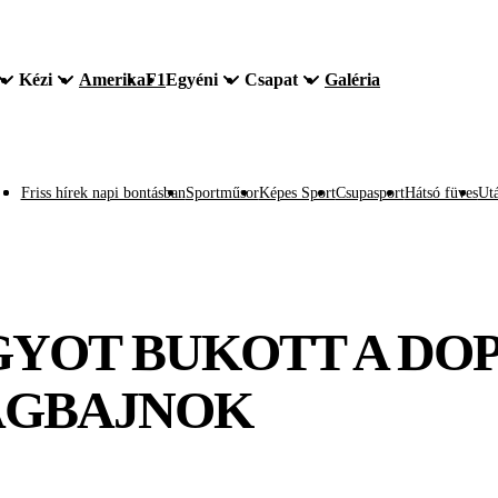
Kézi
Amerika
F1
Egyéni
Csapat
Galéria
Friss hírek napi bontásban
Sportműsor
Képes Sport
Csupasport
Hátsó füves
Utá
GYOT BUKOTT A DO
ÁGBAJNOK