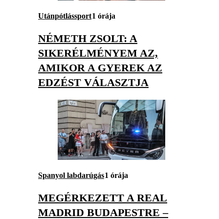
Utánpótlássport
1 órája
NÉMETH ZSOLT: A
SIKERÉLMÉNYEM AZ,
AMIKOR A GYEREK AZ
EDZÉST VÁLASZTJA
Spanyol labdarúgás
1 órája
MEGÉRKEZETT A REAL
MADRID BUDAPESTRE –