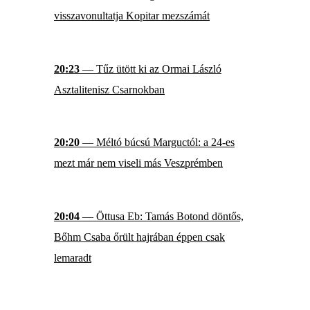
visszavonultatja Kopitar mezszámát
20:23
— Tűz ütött ki az Ormai László
Asztalitenisz Csarnokban
20:20
— Méltó búcsú Marguctól: a 24-es
mezt már nem viseli más Veszprémben
20:04
— Öttusa Eb: Tamás Botond döntős,
Bőhm Csaba őrült hajrában éppen csak
lemaradt