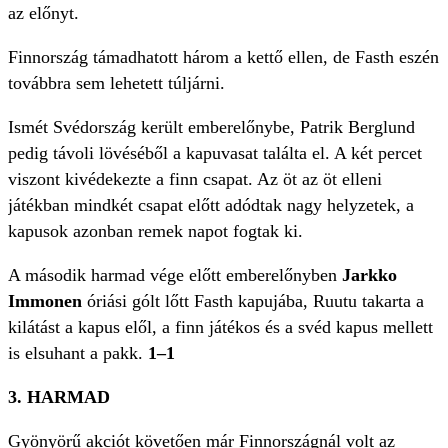
az előnyt.
Finnország támadhatott három a kettő ellen, de Fasth eszén
továbbra sem lehetett túljárni.
Ismét Svédország került emberelőnybe, Patrik Berglund
pedig távoli lövéséből a kapuvasat találta el. A két percet
viszont kivédekezte a finn csapat. Az öt az öt elleni
játékban mindkét csapat előtt adódtak nagy helyzetek, a
kapusok azonban remek napot fogtak ki.
A második harmad vége előtt emberelőnyben
Jarkko
Immonen
óriási gólt lőtt Fasth kapujába, Ruutu takarta a
kilátást a kapus elől, a finn játékos és a svéd kapus mellett
is elsuhant a pakk.
1–1
3. HARMAD
Gyönyörű akciót követően már Finnországnál volt az