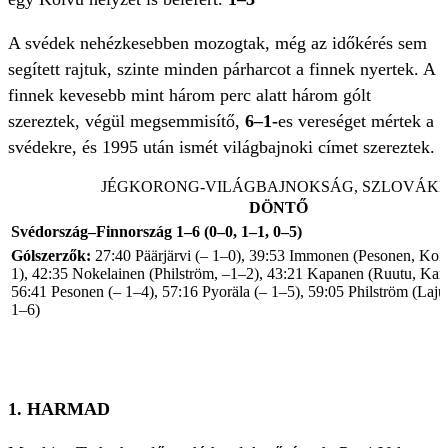
A svédek nehézkesebben mozogtak, még az időkérés sem
segített rajtuk, szinte minden párharcot a finnek nyertek. A
finnek kevesebb mint három perc alatt három gólt
szereztek, végül megsemmisítő,
6–1-
es vereséget mértek a
svédekre, és 1995 után ismét világbajnoki címet szereztek.
JÉGKORONG-VILÁGBAJNOKSÁG, SZLOVÁKI
DÖNTŐ
Svédország–Finnország 1–6 (0–0, 1–1, 0–5)
Gólszerzők:
27:40 Päärjärvi (– 1–0), 39:53 Immonen (Pesonen, Koiv
1), 42:35 Nokelainen (Philström, –1–2), 43:21 Kapanen (Ruutu, Kam
56:41 Pesonen (– 1–4), 57:16 Pyoräla (– 1–5), 59:05 Philström (Laju
1–6)
1. HARMAD