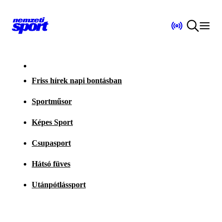
Friss hírek napi bontásban
Sportműsor
Képes Sport
Csupasport
Hátsó füves
Utánpótlássport