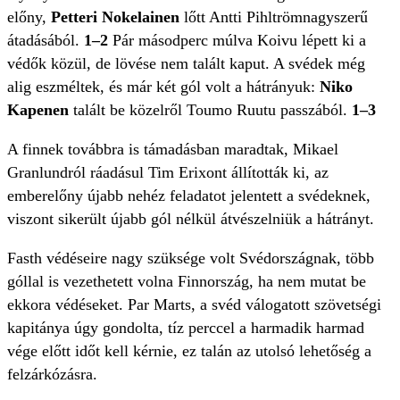
előny,
Petteri Nokelainen
lőtt Antti Pihltrömnagyszerű
átadásából.
1–2
Pár másodperc múlva Koivu lépett ki a
védők közül, de lövése nem talált kaput. A svédek még
alig eszméltek, és már két gól volt a hátrányuk:
Niko
Kapenen
talált be közelről Toumo Ruutu passzából.
1–3
A finnek továbbra is támadásban maradtak, Mikael
Granlundról ráadásul Tim Erixont állították ki, az
emberelőny újabb nehéz feladatot jelentett a svédeknek,
viszont sikerült újabb gól nélkül átvészelniük a hátrányt.
Fasth védéseire nagy szüksége volt Svédországnak, több
góllal is vezethetett volna Finnország, ha nem mutat be
ekkora védéseket. Par Marts, a svéd válogatott szövetségi
kapitánya úgy gondolta, tíz perccel a harmadik harmad
vége előtt időt kell kérnie, ez talán az utolsó lehetőség a
felzárkózásra.