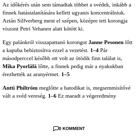
Az időkérés után sem támadtak többet a svédek, inkább a
finnek hatástalanítására kellett ugyanis koncentrálniuk.
Aztán Silfverberg ment el szépen, középre tett korongja
viszont Petri Vehanen alatt kötött ki.
Egy palánkról visszapattanó korongot
Janne Pesonen
lőtt
a kapuba bebiztosítva ezzel a vezetést.
1–4
Pár
másodperccel később ott volt az ötödik finn találat is,
Mika Pyorlälä
lőtte, a finnek pedig már a nyakukban
érezhették az aranyérmet.
1–5
Antti Philtröm
meglőtte a hatodikat is, megsemmisítővé
vált a svéd vereség.
1–6
Ez maradt a végeredmény
0 KOMMENT