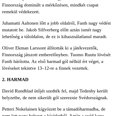
Finnország dominált a mérkőzésen, mindkét csapat
remekül védekezett.
Juhamatti Aaltonen lőtt a jobb oldalról, Fasth nagy védést
mutatott be. Jakob Silfverberg előtt aztán ismét nagy
lehetőség a túloldalon, de ez is kihasználatlanul maradt.
Oliver Ekman Larssont állították ki a játékvezetők,
Finnország játszott emberelőnyben. Tuomo Ruutu lövését
Fasth hárította. Az első harmad gól nélkül ért véget, a
lövéseket tekintve 13–12-re a finnek vezettek.
2. HARMAD
David Rundblad ütőjét szedték fel, majd Tedenby került
helyzetbe, de nem sikerült gól szereznie Svédországnak.
Petteri Nokelainen kígyózott be a támadóharmadba, de
nem lett nagy helyzet a kísérletből. Aztán a svéd kapu