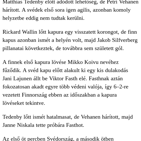
Matthias Tedenby előtt adódott lehetőség, de Petri Vehanen
hárított. A svédek első sora igen agilis, azonban komoly
helyzetbe eddig nem tudtak kerülni.
Rickard Wallin lőtt kapura egy visszatett korongot, de finn
kapus azonban ismét a helyén volt, majd Jakob Silfverberg
pillanatai következtek, de továbbra sem született gól.
A finnek első kapura lövése Mikko Koivu nevéhez
fűződik. A svéd kapu előtt alakult ki egy kis dulakodás
Jani Lajunen állt be Viktor Fasth elé. Fasthnak aztán
fokozatosan akadt egyre több védeni valója, így 6–2-re
vezetett Finnország ebben az időszakban a kapura
lövéseket tekintve.
Tedenby lőtt ismét hatalmasat, de Vehanen hárított, majd
Janne Niskala tette próbára Fasthot.
Az első öt percben Svédország, a második ötben