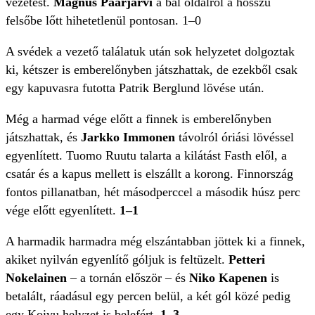
vezetést.
Magnus Päärjärvi
a bal oldalról a hosszú
felsőbe lőtt hihetetlenül pontosan. 1–0
A svédek a vezető találatuk után sok helyzetet dolgoztak
ki, kétszer is emberelőnyben játszhattak, de ezekből csak
egy kapuvasra futotta Patrik Berglund lövése után.
Még a harmad vége előtt a finnek is emberelőnyben
játszhattak, és
Jarkko Immonen
távolról óriási lövéssel
egyenlített. Tuomo Ruutu talarta a kilátást Fasth elől, a
csatár és a kapus mellett is elszállt a korong. Finnország
fontos pillanatban, hét másodperccel a második húsz perc
vége előtt egyenlített.
1–1
A harmadik harmadra még elszántabban jöttek ki a finnek,
akiket nyilván egyenlítő góljuk is feltüzelt.
Petteri
Nokelainen
– a tornán először –
és
Niko Kapenen
is
betalált, ráadásul egy percen belül, a két gól közé pedig
egy Koivu helyzet is belefért.
1–3