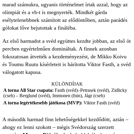
marad számukra, ugyanis történelmet írtak azzal, hogy az
olimpiát és a vb-t is megnyerték. Mindkét gárda
esélytelenebbnek számított az elődöntőben, aztán parádés
gólokat lőve bejutottak a fináléba.
Az első harmadot a svéd együttes kezdte jobban, az első öt
percben egyértelműen domináltak. A finnek azonban
fokozatosan átvették a kezdeményezést, de Mikko Koivu
és Toumu Ruutu kísérleteit is hárította Viktor Fasth, a svéd
válogatott kapusa.
KÜLÖNDÍJAK
A torna All Star csapata:
Fasth (svéd)–Petrasek (svéd), Zidlicky
(cseh) – Berglund (svéd), Immonen (fnin), Jágr (cseh)
A torna legértékesebb játékosa (MVP):
Viktor Fasth (svéd)
A második harmad finn lehetőségekkel kezdődött, aztán –
ahogy ez lenni szokott – mégis Svédország szerzett