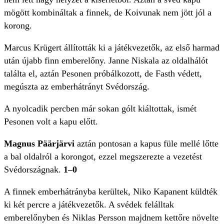
mögött kombináltak a finnek, de Koivunak nem jött jól a
korong.
Marcus Krügert állították ki a játékvezetők, az első harmad
után újabb finn emberelőny. Janne Niskala az oldalhálót
találta el, aztán Pesonen próbálkozott, de Fasth védett,
megúszta az emberhátrányt Svédország.
A nyolcadik percben már sokan gólt kiáltottak, ismét
Pesonen volt a kapu előtt.
Magnus Päärjärvi
aztán pontosan a kapus füle mellé lőtte
a bal oldalról a korongot, ezzel megszerezte a vezetést
Svédországnak.
1–0
A finnek emberhátrányba kerültek, Niko Kapanent küldték
ki két percre a játékvezetők. A svédek felálltak
emberelőnyben és Niklas Persson majdnem kettőre növelte