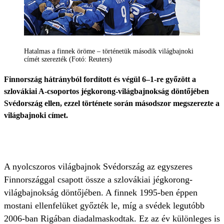
Hatalmas a finnek öröme – történetük második világbajnoki
címét szerezték (Fotó: Reuters)
Finnország hátrányból fordított és végül 6–1-re győzött a
szlovákiai A-csoportos jégkorong-világbajnokság döntőjében
Svédország ellen, ezzel története során másodszor megszerezte a
világbajnoki címet.
A nyolcszoros világbajnok Svédország az egyszeres
Finnországgal csapott össze a szlovákiai jégkorong-
világbajnokság döntőjében. A finnek 1995-ben éppen
mostani ellenfelüket győzték le, míg a svédek legutóbb
2006-ban Rigában diadalmaskodtak. Ez az év különleges is