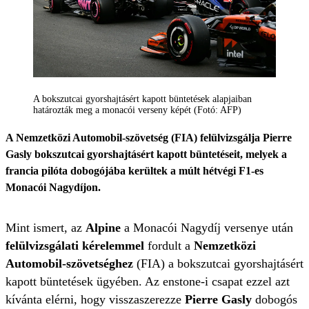
A bokszutcai gyorshajtásért kapott büntetések alapjaiban
határozták meg a monacói verseny képét (Fotó: AFP)
A Nemzetközi Automobil-szövetség (FIA) felülvizsgálja Pierre
Gasly bokszutcai gyorshajtásért kapott büntetéseit, melyek a
francia pilóta dobogójába kerültek a múlt hétvégi F1-es
Monacói Nagydíjon.
Mint ismert, az
Alpine
a Monacói Nagydíj versenye után
felülvizsgálati kérelemmel
fordult a
Nemzetközi
Automobil-szövetséghez
(FIA) a bokszutcai gyorshajtásért
kapott büntetések ügyében. Az enstone-i csapat ezzel azt
kívánta elérni, hogy visszaszerezze
Pierre Gasly
dobogós