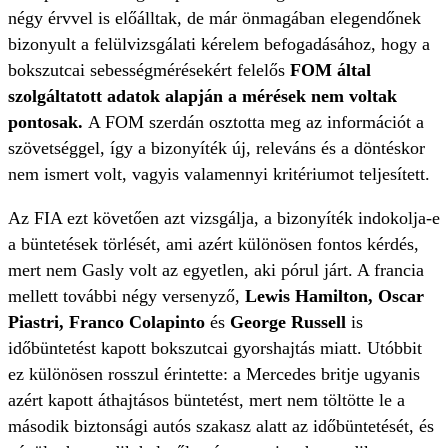
négy érvvel is előálltak, de már önmagában elegendőnek
bizonyult a felülvizsgálati kérelem befogadásához, hogy a
bokszutcai sebességmérésekért felelős
FOM által
szolgáltatott adatok alapján a mérések nem voltak
pontosak.
A FOM szerdán osztotta meg az információt a
szövetséggel, így a bizonyíték új, releváns és a döntéskor
nem ismert volt, vagyis valamennyi kritériumot teljesített.
Az FIA ezt követően azt vizsgálja, a bizonyíték indokolja-e
a büntetések törlését, ami azért különösen fontos kérdés,
mert nem Gasly volt az egyetlen, aki pórul járt. A francia
mellett további négy versenyző,
Lewis Hamilton, Oscar
Piastri, Franco Colapinto
és
George Russell
is
időbüntetést kapott bokszutcai gyorshajtás miatt. Utóbbit
ez különösen rosszul érintette: a Mercedes britje ugyanis
azért kapott áthajtásos büntetést, mert nem töltötte le a
második biztonsági autós szakasz alatt az időbüntetését, és