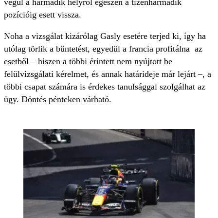
végül a harmadik helyről egészen a tizenharmadik
pozícióig esett vissza.
Noha a vizsgálat kizárólag Gasly esetére terjed ki, így ha
utólag törlik a büntetést, egyedül a francia profitálna az
esetből – hiszen a többi érintett nem nyújtott be
felülvizsgálati kérelmet, és annak határideje már lejárt –, a
többi csapat számára is érdekes tanulsággal szolgálhat az
ügy. Döntés pénteken várható.