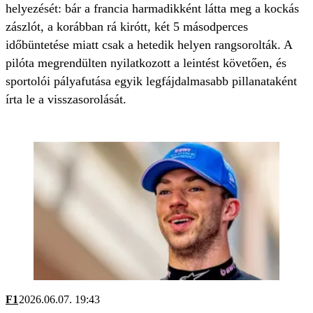
helyezését: bár a francia harmadikként látta meg a kockás
zászlót, a korábban rá kirótt, két 5 másodperces
időbüntetése miatt csak a hetedik helyen rangsorolták. A
pilóta megrendülten nyilatkozott a leintést követően, és
sportolói pályafutása egyik legfájdalmasabb pillanataként
írta le a visszasorolását.
F1
2026.06.07. 19:43