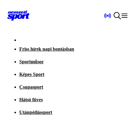
Friss hírek napi bontásban
Sportműsor
Képes Sport
Csupasport
Hátsó füves
Utánpótlássport