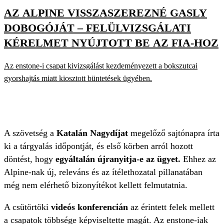
AZ ALPINE VISSZASZEREZNÉ GASLY
DOBOGÓJÁT – FELÜLVIZSGÁLATI
KÉRELMET NYÚJTOTT BE AZ FIA-HOZ
Az enstone-i csapat kivizsgálást kezdeményezett a bokszutcai
gyorshajtás miatt kiosztott büntetések ügyében.
A szövetség a
Katalán Nagydíjat
megelőző sajtónapra írta
ki a tárgyalás időpontját, és első körben arról hozott
döntést, hogy
egyáltalán újranyitja-e az ügyet.
Ehhez az
Alpine-nak új, releváns és az ítélethozatal pillanatában
még nem elérhető bizonyítékot kellett felmutatnia.
A csütörtöki
videós konferencián
az érintett felek mellett
a csapatok többsége képviseltette magát. Az enstone-iak