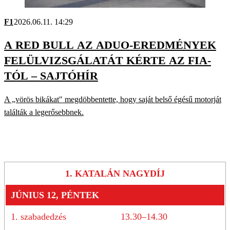
F1
2026.06.11. 14:29
A RED BULL AZ ADUO-EREDMÉNYEK
FELÜLVIZSGÁLATÁT KÉRTE AZ FIA-
TÓL – SAJTÓHÍR
A „vörös bikákat" megdöbbentette, hogy saját belső égésű motorját
találták a legerősebbnek.
1. KATALÁN NAGYDÍJ
JÚNIUS 12, PÉNTEK
1. szabadedzés
13.30–14.30