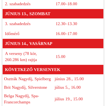
2. szabadedzés
17.00–18.00
JÚNIUS 13., SZOMBAT
3. szabadedzés
12.30–13.30
Időmérő
16.00–17.00
JÚNIUS 14., VASÁRNAP
A verseny (78 kör,
15.00
260.286 km) rajtja
KÖVETKEZŐ VERSENYEK
Osztrák Nagydíj, Spielberg
június 28., 15.00
Brit Nagydíj, Silverstone
július 5., 16.00
Belga Nagydíj, Spa-
július 19., 15.00
Francorchamps