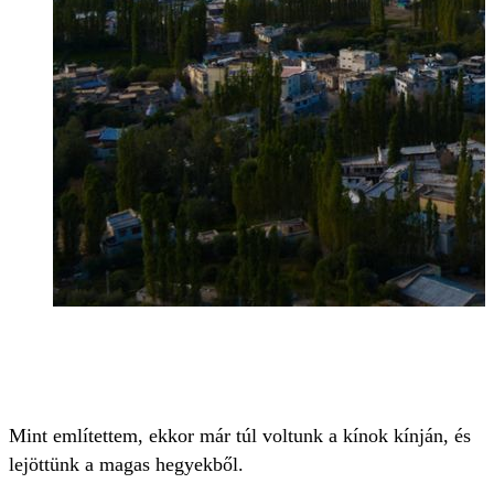
Mint említettem, ekkor már túl voltunk a kínok kínján, és
lejöttünk a magas hegyekből.