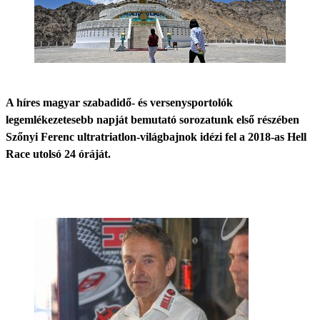
A híres magyar szabadidő- és versenysportolók
legemlékezetesebb napját bemutató sorozatunk első részében
Szőnyi Ferenc ultratriatlon-világbajnok idézi fel a 2018-as Hell
Race utolsó 24 óráját.