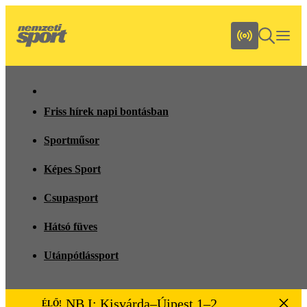
Friss hírek napi bontásban
Sportműsor
Képes Sport
Csupasport
Hátsó füves
Utánpótlássport
NB I: Kisvárda–Újpest 1–2
ÉLŐ!