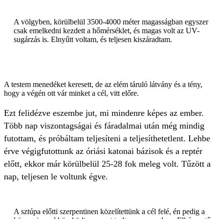
A völgyben, körülbelül 3500-4000 méter magasságban egyszer
csak emelkedni kezdett a hőmérséklet, és magas volt az UV-
sugárzás is. Elnyűtt voltam, és teljesen kiszáradtam.
A testem menedéket keresett, de az elém táruló látvány és a tény,
hogy a végén ott vár minket a cél, vitt előre.
Ezt felidézve eszembe jut, mi mindenre képes az ember.
Több nap viszontagságai és fáradalmai után még mindig
futottam, és próbáltam teljesíteni a teljesíthetetlent. Lehbe
érve végigfutottunk az óriási katonai bázisok és a reptér
előtt, ekkor már körülbelül 25-28 fok meleg volt. Tűzött a
nap, teljesen le voltunk égve.
A sztúpa előtti szerpentinen közelítettünk a cél felé, én pedig a