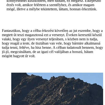
könnyeimmel küszködtem, mert tudtam, ez meglesz. Elképesztő
érzés volt, amikor felértem a szentélyhez, és amikor magam
mögé, illetve a mélybe tekintettem, láttam, honnan érkeztünk.
Fantasztikus, hogy a célba érkezést követően az jut eszembe, hogy a
megtett út teszi magasztossá ezt a versenyt. Éveken keresztül készül
valaki, hogy egy ilyen versenyt teljesítsen, s közben nem is tudja,
hogy reagál a teste, de tisztában van vele, hogy bármire alkalmassá
tudja tenni, feltéve, ha hisz benne. A célban tudatosult bennem, hogy
jó-jó, megcsináltam, de az igazi cél valójában a hosszú, hátam
mögött hagyott út volt.