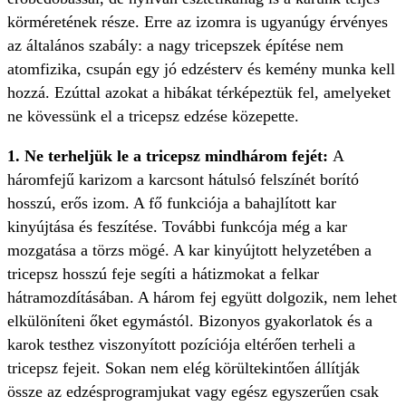
körméretének része. Erre az izomra is ugyanúgy érvényes
az általános szabály: a nagy tricepszek építése nem
atomfizika, csupán egy jó edzésterv és kemény munka kell
hozzá. Ezúttal azokat a hibákat térképeztük fel, amelyeket
ne kövessünk el a tricepsz edzése közepette.
1. Ne terheljük le a tricepsz mindhárom fejét:
A
háromfejű karizom a karcsont hátulsó felszínét borító
hosszú, erős izom. A fő funkciója a bahajlított kar
kinyújtása és feszítése. További funkcója még a kar
mozgatása a törzs mögé. A kar kinyújtott helyzetében a
tricepsz hosszú feje segíti a hátizmokat a felkar
hátramozdításában. A három fej együtt dolgozik, nem lehet
elkülöníteni őket egymástól. Bizonyos gyakorlatok és a
karok testhez viszonyított pozíciója eltérően terheli a
tricepsz fejeit. Sokan nem elég körültekintően állítják
össze az edzésprogramjukat vagy egész egyszerűen csak