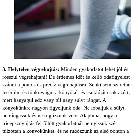
3. Helytelen végrehajtás:
Minden gyakorlatot lehet jól és
rosszul végrehajtani! De érdemes időt és kellő odafigyelést
szánni a pontos és precíz végrehajtásra. Senki sem szeretne
lesérülni és tönkrevágni a könyökét és csuklóját csak azért,
mert hanyagul edz vagy túl nagy súlyt rángat. A
könyökünkre nagyon figyeljünk oda. Ne lóbáljuk a súlyt,
ne rángassuk és ne rugózzunk vele. Alaphiba, hogy a
tricepsznyújtás fej fölött gyakorlatnál ne nyissuk szét
túlzottan a könyökünket, és ne rugózzunk az alsó ponton a