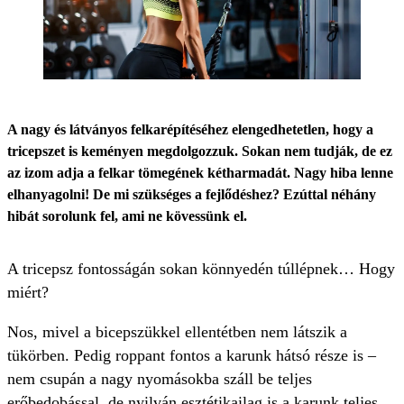
A nagy és látványos felkarépítéséhez elengedhetetlen, hogy a
tricepszet is keményen megdolgozzuk. Sokan nem tudják, de ez
az izom adja a felkar tömegének kétharmadát. Nagy hiba lenne
elhanyagolni! De mi szükséges a fejlődéshez? Ezúttal néhány
hibát sorolunk fel, ami ne kövessünk el.
A tricepsz fontosságán sokan könnyedén túllépnek… Hogy
miért?
Nos, mivel a bicepszükkel ellentétben nem látszik a
tükörben. Pedig roppant fontos a karunk hátsó része is –
nem csupán a nagy nyomásokba száll be teljes
erőbedobással, de nyilván esztétikailag is a karunk teljes