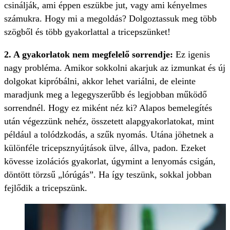
csinálják, ami éppen eszükbe jut, vagy ami kényelmes
számukra. Hogy mi a megoldás? Dolgoztassuk meg több
szögből és több gyakorlattal a tricepszünket!
2. A gyakorlatok nem megfelelő sorrendje:
Ez igenis
nagy probléma. Amikor sokkolni akarjuk az izmunkat és új
dolgokat kipróbálni, akkor lehet variálni, de eleinte
maradjunk meg a legegyszerűbb és legjobban működő
sorrendnél. Hogy ez miként néz ki? Alapos bemelegítés
után végezzünk nehéz, összetett alapgyakorlatokat, mint
például a tolódzkodás, a szűk nyomás. Utána jöhetnek a
különféle tricepsznyújtások ülve, állva, padon. Ezeket
kövesse izolációs gyakorlat, úgymint a lenyomás csigán,
döntött törzsű „lórúgás”. Ha így teszünk, sokkal jobban
fejlődik a tricepszünk.