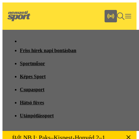
Friss hírek napi bontásban
Sportműsor
Képes Sport
Csupasport
Hátsó füves
Utánpótlássport
NB I: Paks–Kispest-Honvéd 2–1
ÉLŐ!