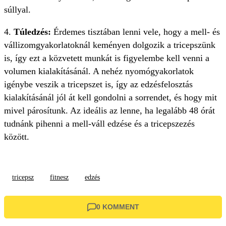
súllyal.
4.
Túledzés:
Érdemes tisztában lenni vele, hogy a mell- és
vállizomgyakorlatoknál keményen dolgozik a tricepszünk
is, így ezt a közvetett munkát is figyelembe kell venni a
volumen kialakításánál. A nehéz nyomógyakorlatok
igénybe veszik a tricepszet is, így az edzésfelosztás
kialakításánál jól át kell gondolni a sorrendet, és hogy mit
mivel párosítunk. Az ideális az lenne, ha legalább 48 órát
tudnánk pihenni a mell-váll edzése és a tricepszezés
között.
tricepsz
fitnesz
edzés
0 KOMMENT