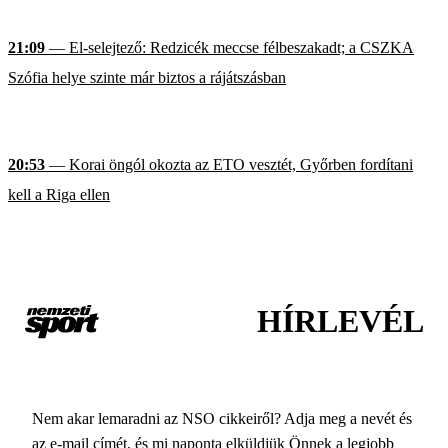
21:09
— El-selejtező: Redzicék meccse félbeszakadt; a CSZKA
Szófia helye szinte már biztos a rájátszásban
20:53
— Korai öngól okozta az ETO vesztét, Győrben fordítani
kell a Riga ellen
HÍRLEVÉL
Nem akar lemaradni az NSO cikkeiről? Adja meg a nevét és
az e-mail címét, és mi naponta elküldjük Önnek a legjobb