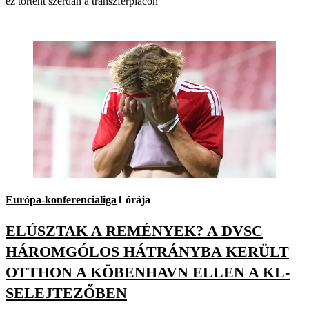
ez történt szerdán a transzferpiacon
Európa-konferencialiga
1 órája
ELÚSZTAK A REMÉNYEK? A DVSC
HÁROMGÓLOS HÁTRÁNYBA KERÜLT
OTTHON A KÖBENHAVN ELLEN A KL-
SELEJTEZŐBEN