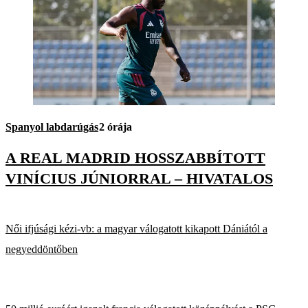
Spanyol labdarúgás
2 órája
A REAL MADRID HOSSZABBÍTOTT
VINÍCIUS JÚNIORRAL – HIVATALOS
Női ifjúsági kézi-vb: a magyar válogatott kikapott Dániától a
negyeddöntőben