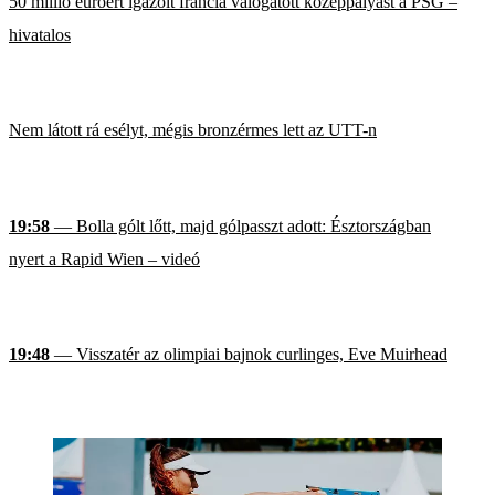
50 millió euróért igazolt francia válogatott középpályást a PSG –
hivatalos
Nem látott rá esélyt, mégis bronzérmes lett az UTT-n
19:58
— Bolla gólt lőtt, majd gólpasszt adott: Észtországban
nyert a Rapid Wien – videó
19:48
— Visszatér az olimpiai bajnok curlinges, Eve Muirhead