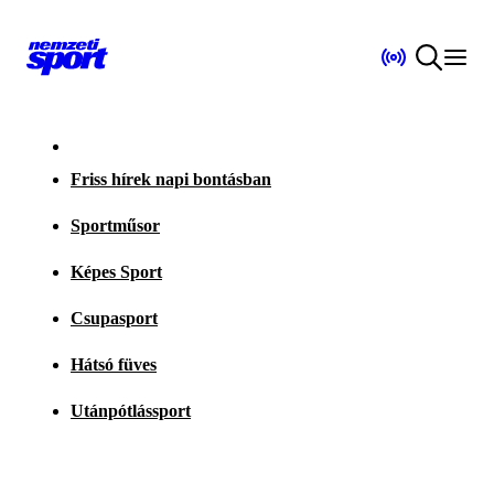
Friss hírek napi bontásban
Sportműsor
Képes Sport
Csupasport
Hátsó füves
Utánpótlássport