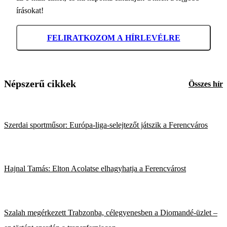
írásokat!
FELIRATKOZOM A HÍRLEVÉLRE
Népszerű cikkek
Összes hír
Szerdai sportműsor: Európa-liga-selejtezőt játszik a Ferencváros
Hajnal Tamás: Elton Acolatse elhagyhatja a Ferencvárost
Szalah megérkezett Trabzonba, célegyenesben a Diomandé-üzlet –