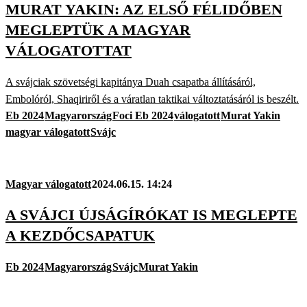
MURAT YAKIN: AZ ELSŐ FÉLIDŐBEN
MEGLEPTÜK A MAGYAR
VÁLOGATOTTAT
A svájciak szövetségi kapitánya Duah csapatba állításáról,
Embolóról, Shaqiriről és a váratlan taktikai változtatásáról is beszélt.
Eb 2024
Magyarország
Foci Eb 2024
válogatott
Murat Yakin
magyar válogatott
Svájc
Magyar válogatott
2024.06.15. 14:24
A SVÁJCI ÚJSÁGÍRÓKAT IS MEGLEPTE
A KEZDŐCSAPATUK
Eb 2024
Magyarország
Svájc
Murat Yakin