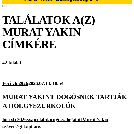
TALÁLATOK A(Z)
MURAT YAKIN
CÍMKÉRE
42 találat
Foci vb 2026
2026.07.13. 10:54
MURAT YAKINT DÖGÖSNEK TARTJÁK
A HÖLGYSZURKOLÓK
foci vb 2026
svájci labdarúgó-válogatott
Murat Yakin
szövetségi kapitány