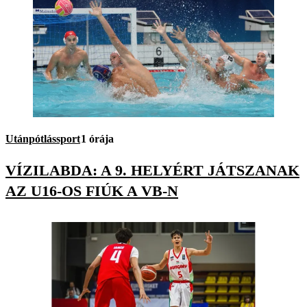
Utánpótlássport
1 órája
VÍZILABDA: A 9. HELYÉRT JÁTSZANAK
AZ U16-OS FIÚK A VB-N