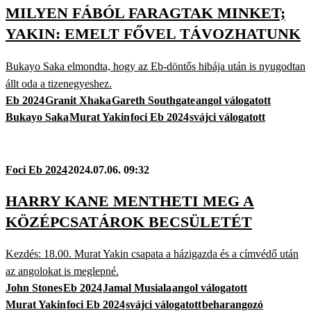
MILYEN FÁBÓL FARAGTAK MINKET;
YAKIN: EMELT FŐVEL TÁVOZHATUNK
Bukayo Saka elmondta, hogy az Eb-döntős hibája után is nyugodtan
állt oda a tizenegyeshez.
Eb 2024
Granit Xhaka
Gareth Southgate
angol válogatott
Bukayo Saka
Murat Yakin
foci Eb 2024
svájci válogatott
Foci Eb 2024
2024.07.06. 09:32
HARRY KANE MENTHETI MEG A
KÖZÉPCSATÁROK BECSÜLETÉT
Kezdés: 18.00. Murat Yakin csapata a házigazda és a címvédő után
az angolokat is meglepné.
John Stones
Eb 2024
Jamal Musiala
angol válogatott
Murat Yakin
foci Eb 2024
svájci válogatott
beharangozó