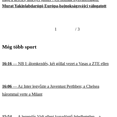
Murat Yakin
labdarúgó Európa-bajnokság
svájci válogatott
1
/
3
Még több sport
16:16
— NB I: álomkezdés, két góllal vezet a Vasas a ZTE ellen
16:06
— Az Inter legyőzte a Juventust Perthben; a Chelsea
hárommal verte a Milant
15:54
— A legendás Vidi elleni kupadöntő feledhetetlen – a