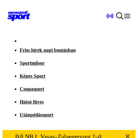
Friss hírek napi bontásban
Sportműsor
Képes Sport
Csupasport
Hátsó füves
Utánpótlássport
NB I: Vasas–Zalaegerszeg 2–0
ÉLŐ