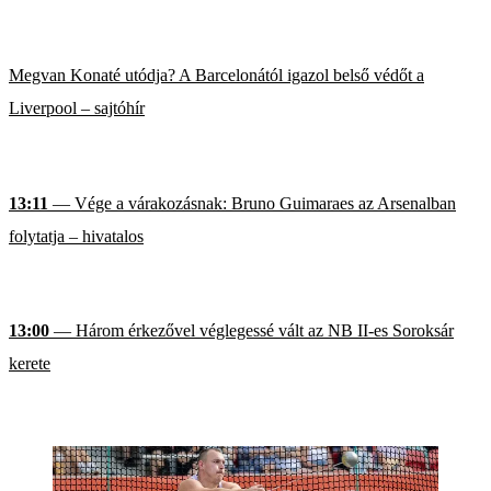
Megvan Konaté utódja? A Barcelonától igazol belső védőt a
Liverpool – sajtóhír
13:11
— Vége a várakozásnak: Bruno Guimaraes az Arsenalban
folytatja – hivatalos
13:00
— Három érkezővel véglegessé vált az NB II-es Soroksár
kerete