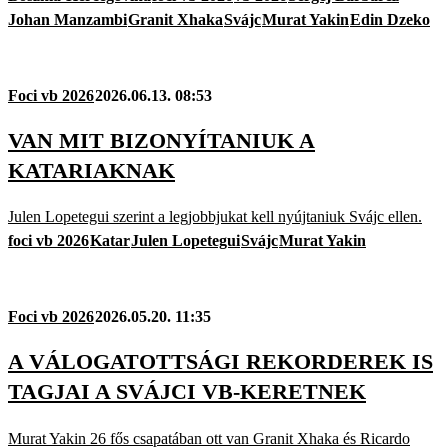
Johan Manzambi
Granit Xhaka
Svájc
Murat Yakin
Edin Dzeko
Foci vb 2026
2026.06.13. 08:53
VAN MIT BIZONYÍTANIUK A
KATARIAKNAK
Julen Lopetegui szerint a legjobbjukat kell nyújtaniuk Svájc ellen.
foci vb 2026
Katar
Julen Lopetegui
Svájc
Murat Yakin
Foci vb 2026
2026.05.20. 11:35
A VÁLOGATOTTSÁGI REKORDEREK IS
TAGJAI A SVÁJCI VB-KERETNEK
Murat Yakin 26 fős csapatában ott van Granit Xhaka és Ricardo