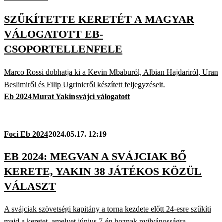
SZŰKÍTETTE KERETÉT A MAGYAR
VÁLOGATOTT EB-
CSOPORTELLENFELE
Marco Rossi dobhatja ki a Kevin Mbaburól, Albian Hajdariról, Uran
Beslimiről és Filip Ugrinicről készített feljegyzéseit.
Eb 2024
Murat Yakin
svájci válogatott
Foci Eb 2024
2024.05.17. 12:19
EB 2024: MEGVAN A SVÁJCIAK BŐ
KERETE, YAKIN 38 JÁTÉKOS KÖZÜL
VÁLASZT
A svájciak szövetségi kapitány a torna kezdete előtt 24-esre szűkíti
majd a keretet, amelyet június 7-én hoznak nyilvánosságra.