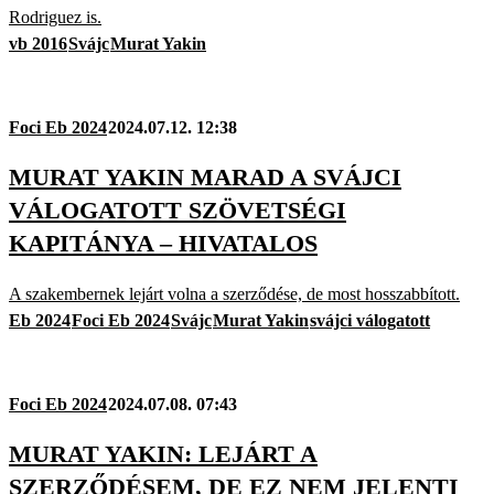
Rodriguez is.
vb 2016
Svájc
Murat Yakin
Foci Eb 2024
2024.07.12. 12:38
MURAT YAKIN MARAD A SVÁJCI
VÁLOGATOTT SZÖVETSÉGI
KAPITÁNYA – HIVATALOS
A szakembernek lejárt volna a szerződése, de most hosszabbított.
Eb 2024
Foci Eb 2024
Svájc
Murat Yakin
svájci válogatott
Foci Eb 2024
2024.07.08. 07:43
MURAT YAKIN: LEJÁRT A
SZERZŐDÉSEM, DE EZ NEM JELENTI