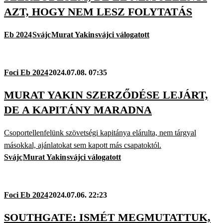
AZT, HOGY NEM LESZ FOLYTATÁS
Eb 2024
Svájc
Murat Yakin
svájci válogatott
Foci Eb 2024
2024.07.08. 07:35
MURAT YAKIN SZERZŐDÉSE LEJÁRT,
DE A KAPITÁNY MARADNA
Csoportellenfelünk szövetségi kapitánya elárulta, nem tárgyal
másokkal, ajánlatokat sem kapott más csapatoktól.
Svájc
Murat Yakin
svájci válogatott
Foci Eb 2024
2024.07.06. 22:23
SOUTHGATE: ISMÉT MEGMUTATTUK,