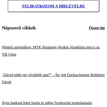
FELIRATKOZOM A HÍRLEVÉLRE
Népszerű cikkek
Összes hír
Pénteki sportműsor: MTK Budapest–Puskás Akadémia meccs az
NB I-ben
„Dávid talált egy rövidebb utat?” – Így lett Európa-bajnok Betlehem
Dávid
Ilyen hatással lehet Iraola és stábja Szoboszlai pontrúgásaira