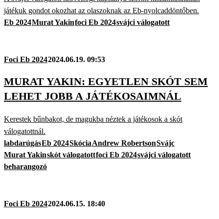
játékuk gondot okozhat az olaszoknak az Eb-nyolcaddöntőben.
Eb 2024
Murat Yakin
foci Eb 2024
svájci válogatott
Foci Eb 2024
2024.06.19. 09:53
MURAT YAKIN: EGYETLEN SKÓT SEM
LEHET JOBB A JÁTÉKOSAIMNÁL
Kerestek bűnbakot, de magukba néztek a játékosok a skót
válogatottnál.
labdarúgás
Eb 2024
Skócia
Andrew Robertson
Svájc
Murat Yakin
skót válogatott
foci Eb 2024
svájci válogatott
beharangozó
Foci Eb 2024
2024.06.15. 18:40