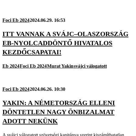
Foci Eb 2024
2024.06.29. 16:53
ITT VANNAK A SVÁJC–OLASZORSZÁG
EB-NYOLCADDÖNTŐ HIVATALOS
KEZDŐCSAPATAI!
Eb 2024
Foci Eb 2024
Murat Yakin
svájci válogatott
Foci Eb 2024
2024.06.26. 10:30
YAKIN: A NÉMETORSZÁG ELLENI
DÖNTETLEN NAGY ÖNBIZALMAT
ADOTT NEKÜNK
A svájci válogatott szövetségi kapitánya szerint kiszámíthatatlan