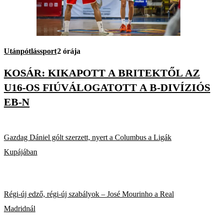
Utánpótlássport
2 órája
KOSÁR: KIKAPOTT A BRITEKTŐL AZ
U16-OS FIÚVÁLOGATOTT A B-DIVÍZIÓS
EB-N
Gazdag Dániel gólt szerzett, nyert a Columbus a Ligák
Kupájában
Régi-új edző, régi-új szabályok – José Mourinho a Real
Madridnál