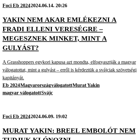
Foci Eb 2024
2024.06.14. 20:26
YAKIN NEM AKAR EMLÉKEZNI A
FRADI ELLENI VERESÉGRE –
MEGESZNEK MINKET, MINT A
GULYÁST?
A Grasshoppers egykori kapusa azt mondta, elfogyasztják a magyar
válogatottat, mint a gulyást – erről is kérdeztük a svájciak szövetségi
kapitányát.
Eb 2024
Magyarország
válogatott
Murat Yakin
magyar válogatott
Svájc
Foci Eb 2024
2024.06.09. 19:02
MURAT YAKIN: BREEL EMBOLÓT NEM
TUDJUK KLÓNOZNI