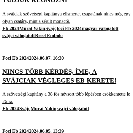
A svájciak szövetségi kapitánya elismerte, csapatának nincs még egy
olyan csatára, mint a sérült monacói.
Eb 2024
Murat Yakin
Svájc
foci Eb 2024
magyar válogatott
svájci válogatott
Breel Embolo
Foci Eb 2024
2024.06.07. 16:30
NINCS TÖBB KÉRDÉS, ÍME, A
SVÁJCIAK VÉGLEGES EB-KERETE!
A szövetségi kapitány a 38 fős névsort több lépésben csökkentette le
26-ra.
Eb 2024
Svájc
Murat Yakin
svájci válogatott
Foci Eb 2024
2024.06.05. 13:39