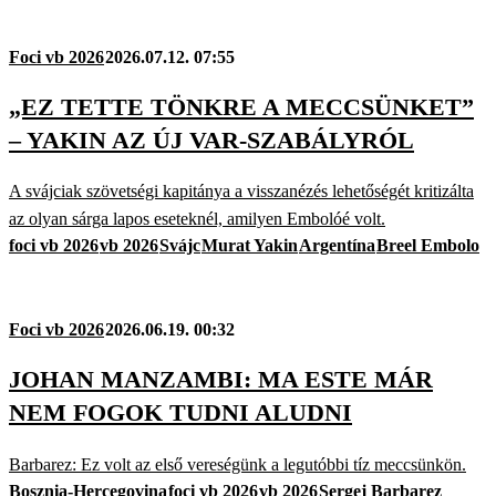
Foci vb 2026
2026.07.12. 07:55
„EZ TETTE TÖNKRE A MECCSÜNKET”
– YAKIN AZ ÚJ VAR-SZABÁLYRÓL
A svájciak szövetségi kapitánya a visszanézés lehetőségét kritizálta
az olyan sárga lapos eseteknél, amilyen Embolóé volt.
foci vb 2026
vb 2026
Svájc
Murat Yakin
Argentína
Breel Embolo
Foci vb 2026
2026.06.19. 00:32
JOHAN MANZAMBI: MA ESTE MÁR
NEM FOGOK TUDNI ALUDNI
Barbarez: Ez volt az első vereségünk a legutóbbi tíz meccsünkön.
Bosznia-Hercegovina
foci vb 2026
vb 2026
Sergej Barbarez