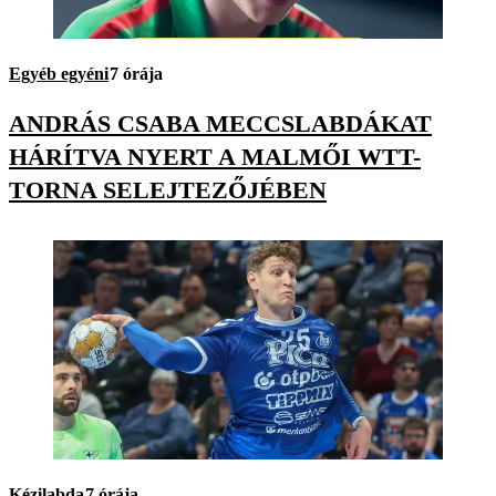
Egyéb egyéni
7 órája
ANDRÁS CSABA MECCSLABDÁKAT
HÁRÍTVA NYERT A MALMŐI WTT-
TORNA SELEJTEZŐJÉBEN
Kézilabda
7 órája