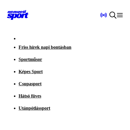
Friss hírek napi bontásban
Sportműsor
Képes Sport
Csupasport
Hátsó füves
Utánpótlássport