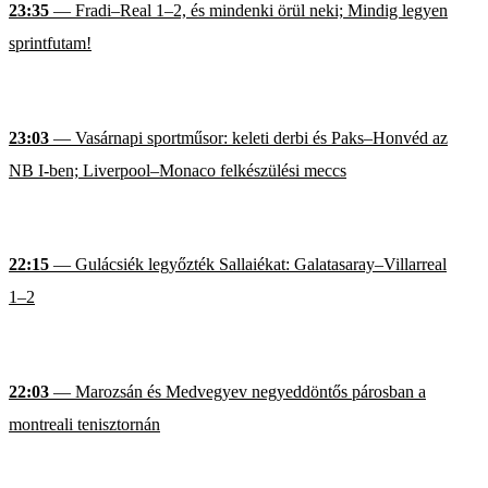
23:35
— Fradi–Real 1–2, és mindenki örül neki; Mindig legyen
sprintfutam!
23:03
— Vasárnapi sportműsor: keleti derbi és Paks–Honvéd az
NB I-ben; Liverpool–Monaco felkészülési meccs
22:15
— Gulácsiék legyőzték Sallaiékat: Galatasaray–Villarreal
1–2
22:03
— Marozsán és Medvegyev negyeddöntős párosban a
montreali tenisztornán