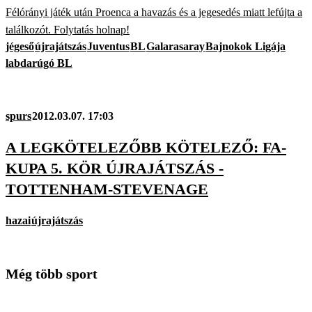
Félórányi játék után Proenca a havazás és a jegesedés miatt lefújta a
találkozót. Folytatás holnap!
jégeső
újrajátszás
Juventus
BL
Galarasaray
Bajnokok Ligája
labdarúgó BL
spurs
2012.03.07. 17:03
A LEGKÖTELEZŐBB KÖTELEZŐ: FA-
KUPA 5. KÖR ÚJRAJÁTSZÁS -
TOTTENHAM-STEVENAGE
hazai
újrajátszás
Még több sport