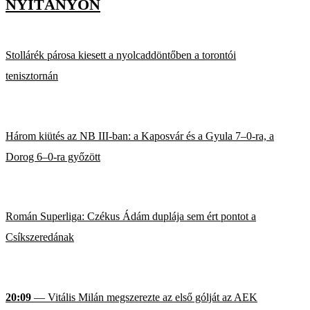
NYITÁNYON
Stollárék párosa kiesett a nyolcaddöntőben a torontói
tenisztornán
Három kiütés az NB III-ban: a Kaposvár és a Gyula 7–0-ra, a
Dorog 6–0-ra győzött
Román Superliga: Czékus Ádám duplája sem ért pontot a
Csíkszeredának
20:09
— Vitális Milán megszerezte az első gólját az AEK