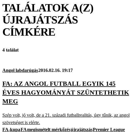
TALÁLATOK A(Z)
ÚJRAJÁTSZÁS
CÍMKÉRE
4 találat
Angol labdarúgás
2016.02.16. 19:17
FA: AZ ANGOL FUTBALL EGYIK 145
ÉVES HAGYOMÁNYÁT SZÜNTETHETIK
MEG
Szép volt, jó volt, de a 21. századi futballrealitás, úgy tűnik, az angol
szövetséget is elérte.
FA-kupa
FA
megismételt mérkőzés
újrajátszás
Premier League