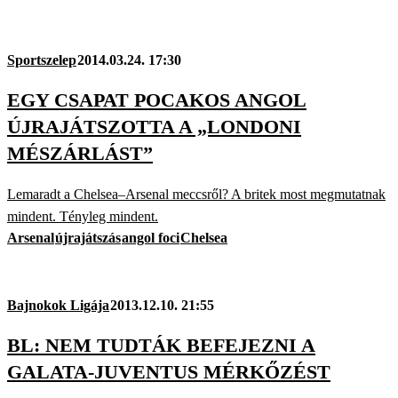
Sportszelep
2014.03.24. 17:30
EGY CSAPAT POCAKOS ANGOL
ÚJRAJÁTSZOTTA A „LONDONI
MÉSZÁRLÁST”
Lemaradt a Chelsea–Arsenal meccsről? A britek most megmutatnak
mindent. Tényleg mindent.
Arsenal
újrajátszás
angol foci
Chelsea
Bajnokok Ligája
2013.12.10. 21:55
BL: NEM TUDTÁK BEFEJEZNI A
GALATA-JUVENTUS MÉRKŐZÉST