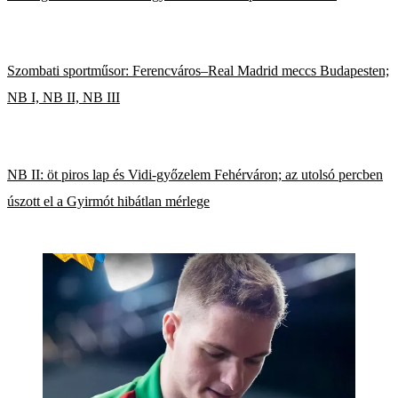
Szombati sportműsor: Ferencváros–Real Madrid meccs Budapesten;
NB I, NB II, NB III
NB II: öt piros lap és Vidi-győzelem Fehérváron; az utolsó percben
úszott el a Gyirmót hibátlan mérlege