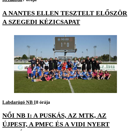
A NANTES ELLEN TESZTELT ELŐSZÖR
A SZEGEDI KÉZICSAPAT
Labdarúgó NB I
8 órája
NŐI NB I: A PUSKÁS, AZ MTK, AZ
ÚJPEST, A PMFC ÉS A VIDI NYERT