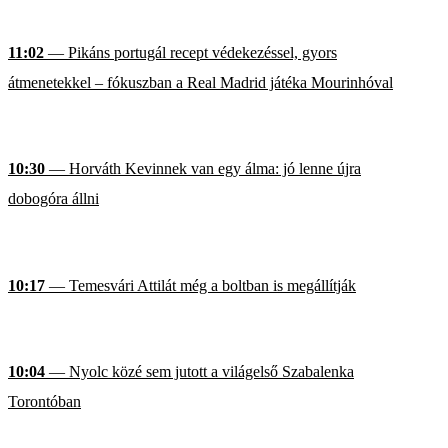
11:02
— Pikáns portugál recept védekezéssel, gyors
átmenetekkel – fókuszban a Real Madrid játéka Mourinhóval
10:30
— Horváth Kevinnek van egy álma: jó lenne újra
dobogóra állni
10:17
— Temesvári Attilát még a boltban is megállítják
10:04
— Nyolc közé sem jutott a világelső Szabalenka
Torontóban