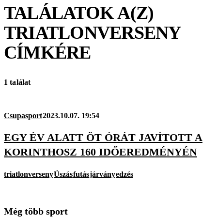
TALÁLATOK A(Z)
TRIATLONVERSENY
CÍMKÉRE
1 találat
Csupasport
2023.10.07. 19:54
EGY ÉV ALATT ÖT ÓRÁT JAVÍTOTT A
KORINTHOSZ 160 IDŐEREDMÉNYÉN
triatlonverseny
Úszás
futás
járvány
edzés
Még több sport