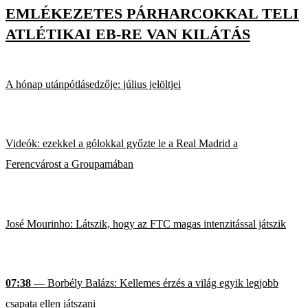
EMLÉKEZETES PÁRHARCOKKAL TELI
ATLÉTIKAI EB-RE VAN KILÁTÁS
A hónap utánpótlásedzője: július jelöltjei
Videók: ezekkel a gólokkal győzte le a Real Madrid a
Ferencvárost a Groupamában
José Mourinho: Látszik, hogy az FTC magas intenzitással játszik
07:38
— Borbély Balázs: Kellemes érzés a világ egyik legjobb
csapata ellen játszani