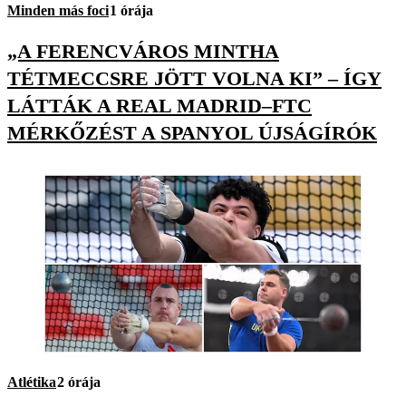
Minden más foci
1 órája
„A FERENCVÁROS MINTHA
TÉTMECCSRE JÖTT VOLNA KI” – ÍGY
LÁTTÁK A REAL MADRID–FTC
MÉRKŐZÉST A SPANYOL ÚJSÁGÍRÓK
Atlétika
2 órája