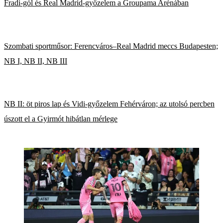
Fradi-gól és Real Madrid-győzelem a Groupama Arénában
Szombati sportműsor: Ferencváros–Real Madrid meccs Budapesten;
NB I, NB II, NB III
NB II: öt piros lap és Vidi-győzelem Fehérváron; az utolsó percben
úszott el a Gyirmót hibátlan mérlege