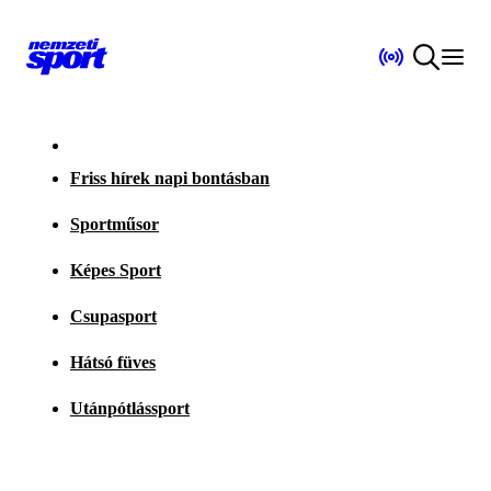
Friss hírek napi bontásban
Sportműsor
Képes Sport
Csupasport
Hátsó füves
Utánpótlássport