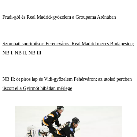
Fradi-gól és Real Madrid-győzelem a Groupama Arénában
Szombati sportműsor: Ferencváros–Real Madrid meccs Budapesten;
NB I, NB II, NB III
NB II: öt piros lap és Vidi-győzelem Fehérváron; az utolsó percben
úszott el a Gyirmót hibátlan mérlege