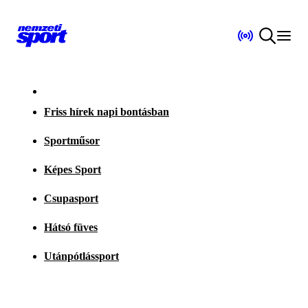
Friss hírek napi bontásban
Sportműsor
Képes Sport
Csupasport
Hátsó füves
Utánpótlássport