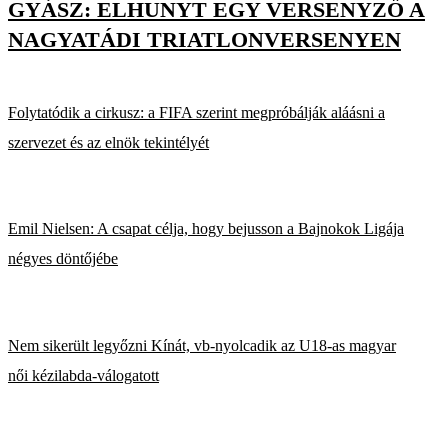
GYÁSZ: ELHUNYT EGY VERSENYZŐ A
NAGYATÁDI TRIATLONVERSENYEN
Folytatódik a cirkusz: a FIFA szerint megpróbálják aláásni a
szervezet és az elnök tekintélyét
Emil Nielsen: A csapat célja, hogy bejusson a Bajnokok Ligája
négyes döntőjébe
Nem sikerült legyőzni Kínát, vb-nyolcadik az U18-as magyar
női kézilabda-válogatott