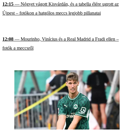
12:15
— Négyet vágott Kisvárdán, és a tabella élére ugrott az
Újpest – fotókon a hatgólos meccs legjobb pillanatai
12:08
— Mourinho, Vinícius és a Real Madrid a Fradi ellen –
fotók a meccsről