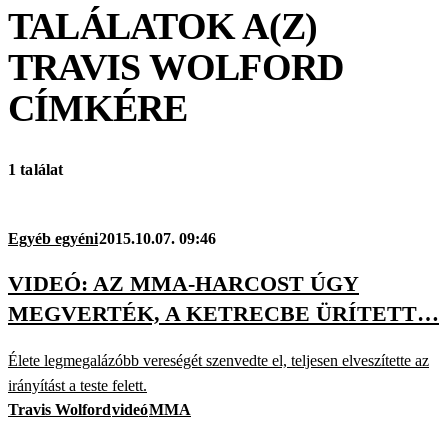
TALÁLATOK A(Z)
TRAVIS WOLFORD
CÍMKÉRE
1 találat
Egyéb egyéni
2015.10.07. 09:46
VIDEÓ: AZ MMA-HARCOST ÚGY
MEGVERTÉK, A KETRECBE ÜRÍTETT…
Élete legmegalázóbb vereségét szenvedte el, teljesen elveszítette az
irányítást a teste felett.
Travis Wolford
videó
MMA