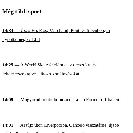
Még több sport
14:34
— Úszó Eb: Kós, Marchand, Ponti és Steenbergen
nyitotta meg az Eb-t
14:25
— A World Skate feloldotta az oroszokra és
fehéroroszokra vonatkozó korlátozásokat
14:09
— Mogyoródi motorhome-mustra – a Formula–1 háttere
14:01
— Araújo úton Liverpoolba, Cancelo visszatérne, újabb