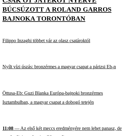
CSAK ÖT JÁTÉKOT NYERVE
BÚCSÚZOTT A ROLAND GARROS
BAJNOKA TORONTÓBAN
Filippo Inzaghi többet vár az olasz csatároktól
Nyílt vízi úszás: bronzérmes a magyar csapat a párizsi Eb-n
Öttusa-Eb: Guzi Blanka Európa-bajnoki bronzérmes
Isztambulban, a magyar csapat a dobogó tetején
11:08
— Az első két meccs eredményére nem lehet panasz, de