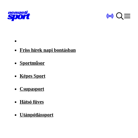
Friss hírek napi bontásban
Sportműsor
Képes Sport
Csupasport
Hátsó füves
Utánpótlássport