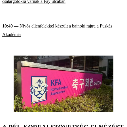
csatárgólokra várnak a Fáy utcában
10:40
— Nívós ellenfelekkel készült a bajnoki rajtra a Puskás
Akadémia
A DÉL-KOREAI SZÖVETSÉG ELNÉZÉST