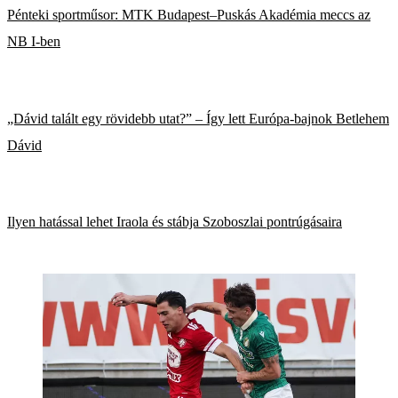
Pénteki sportműsor: MTK Budapest–Puskás Akadémia meccs az
NB I-ben
„Dávid talált egy rövidebb utat?” – Így lett Európa-bajnok Betlehem
Dávid
Ilyen hatással lehet Iraola és stábja Szoboszlai pontrúgásaira