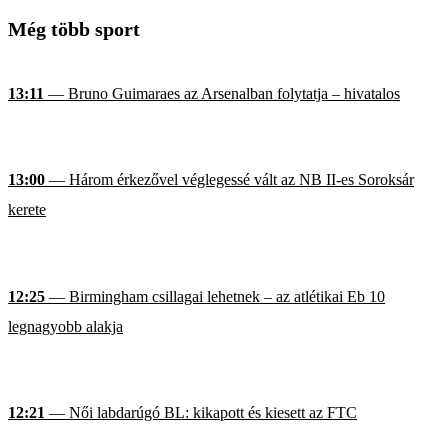
Még több sport
13:11
— Bruno Guimaraes az Arsenalban folytatja – hivatalos
13:00
— Három érkezővel véglegessé vált az NB II-es Soroksár
kerete
12:25
— Birmingham csillagai lehetnek – az atlétikai Eb 10
legnagyobb alakja
12:21
— Női labdarúgó BL: kikapott és kiesett az FTC