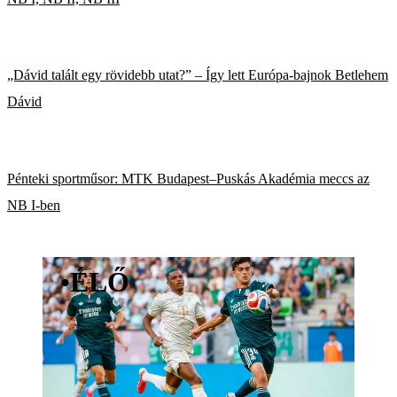
„Dávid talált egy rövidebb utat?” – Így lett Európa-bajnok Betlehem
Dávid
Pénteki sportműsor: MTK Budapest–Puskás Akadémia meccs az
NB I-ben
•
ÉLŐ