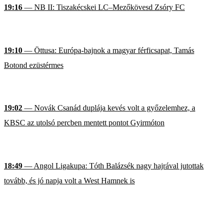
19:16
— NB II: Tiszakécskei LC–Mezőkövesd Zsóry FC
19:10
— Öttusa: Európa-bajnok a magyar férficsapat, Tamás
Botond ezüstérmes
19:02
— Novák Csanád duplája kevés volt a győzelemhez, a
KBSC az utolsó percben mentett pontot Gyirmóton
18:49
— Angol Ligakupa: Tóth Balázsék nagy hajrával jutottak
tovább, és jó napja volt a West Hamnek is