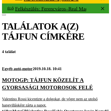
Felkészülés: Ferencváros–Real Madrid 0–0
ÉLŐ
TALÁLATOK A(Z)
TÁJFUN
CÍMKÉRE
4 találat
Egyéb autó-motor
2019.10.18. 10:41
MOTOGP: TÁJFUN KÖZELÍT A
GYORSASÁGI MOTOROSOK FELÉ
Valentino Rossi kicentizte a dolgokat, de végre nem az utolsó
hangvillásként zárta a napot.