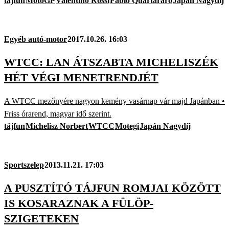
tájfun
MotoGP
Valentino Rossi
Fabio Quartararo
Japán Nagydíj
Egyéb autó-motor
2017.10.26. 16:03
WTCC: LAN ÁTSZABTA MICHELISZÉK
HÉT VÉGI MENETRENDJÉT
A WTCC mezőnyére nagyon kemény vasárnap vár majd Japánban •
Friss órarend, magyar idő szerint.
tájfun
Michelisz Norbert
WTCC
Motegi
Japán Nagydíj
Sportszelep
2013.11.21. 17:03
A PUSZTÍTÓ TÁJFUN ROMJAI KÖZÖTT
IS KOSARAZNAK A FÜLÖP-
SZIGETEKEN