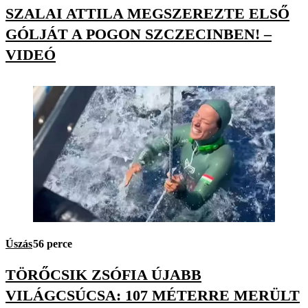
SZALAI ATTILA MEGSZEREZTE ELSŐ
GÓLJÁT A POGON SZCZECINBEN! –
VIDEÓ
Úszás
56 perce
TÖRŐCSIK ZSÓFIA ÚJABB
VILÁGCSÚCSA: 107 MÉTERRE MERÜLT