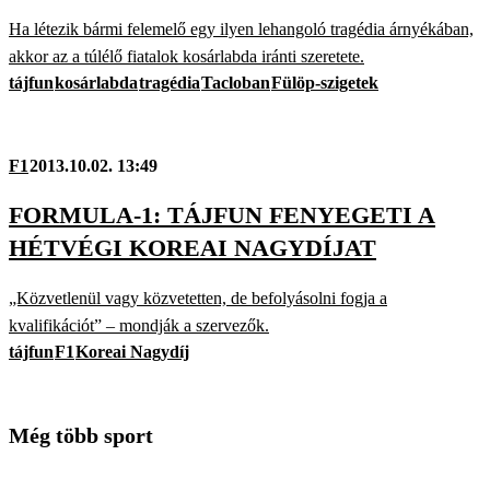
Ha létezik bármi felemelő egy ilyen lehangoló tragédia árnyékában,
akkor az a túlélő fiatalok kosárlabda iránti szeretete.
tájfun
kosárlabda
tragédia
Tacloban
Fülöp-szigetek
F1
2013.10.02. 13:49
FORMULA-1: TÁJFUN FENYEGETI A
HÉTVÉGI KOREAI NAGYDÍJAT
„Közvetlenül vagy közvetetten, de befolyásolni fogja a
kvalifikációt” – mondják a szervezők.
tájfun
F1
Koreai Nagydíj
Még több sport