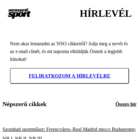
HÍRLEVÉL
Nem akar lemaradni az NSO cikkeiről? Adja meg a nevét és
az e-mail címét, és mi naponta elküldjük Önnek a legjobb
írásokat!
FELIRATKOZOM A HÍRLEVÉLRE
Népszerű cikkek
Összes hír
Szombati sportműsor: Ferencváros–Real Madrid meccs Budapesten;
NB I, NB II, NB III