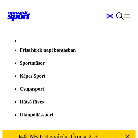
Friss hírek napi bontásban
Sportműsor
Képes Sport
Csupasport
Hátsó füves
Utánpótlássport
NB I: Kisvárda–Újpest 2–3
ÉLŐ!