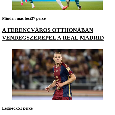
Minden más foci
37 perce
A FERENCVÁROS OTTHONÁBAN
VENDÉGSZEREPEL A REAL MADRID
Légiósok
51 perce