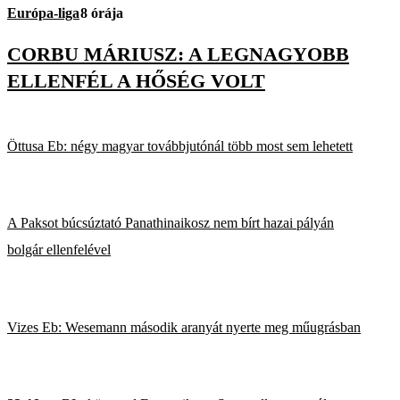
Európa-liga
8 órája
CORBU MÁRIUSZ: A LEGNAGYOBB
ELLENFÉL A HŐSÉG VOLT
Öttusa Eb: négy magyar továbbjutónál több most sem lehetett
A Paksot búcsúztató Panathinaikosz nem bírt hazai pályán
bolgár ellenfelével
Vizes Eb: Wesemann második aranyát nyerte meg műugrásban