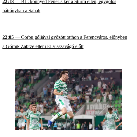
22:18
— BL: könnyed Fener-siker a Sturm ellen, egygólos
hátrányban a Sabah
22:05
— Corbu góljával győzött otthon a Ferencváros, előnyben
a Górnik Zabrze elleni El-visszavágó előtt