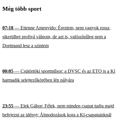
Még több sport
07:18
— Etienne Amenyido: Éreztem, nem vagyok rossz,
sikerülhet profivá válnom, de azt is, valószínűleg nem a
Dortmund lesz a szintem
00:05
— Csütörtöki sportműsor: a DVSC és az ETO is a Kl
harmadik selejtezőkörében lép pályára
23:55
— Elek Gábor: Félek, nem minden csapat tudja majd
befejezni az idényt; Álmodozások kora a Kl-csapatainknál