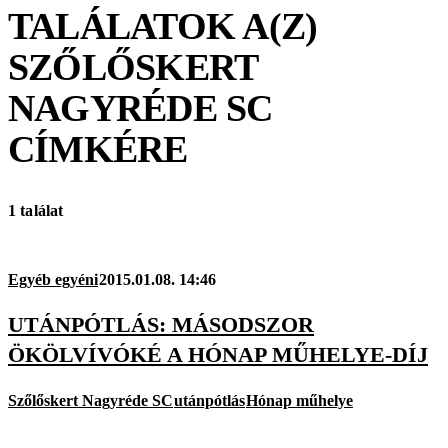
TALÁLATOK A(Z)
SZŐLŐSKERT
NAGYRÉDE SC
CÍMKÉRE
1 találat
Egyéb egyéni
2015.01.08. 14:46
UTÁNPÓTLÁS: MÁSODSZOR
ÖKÖLVÍVÓKÉ A HÓNAP MŰHELYE-DÍJ
Szőlőskert Nagyréde SC
utánpótlás
Hónap műhelye