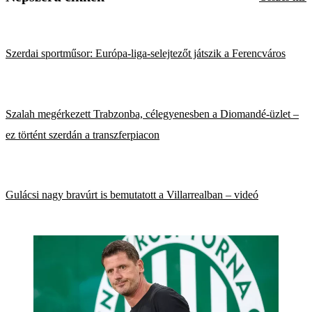
Szerdai sportműsor: Európa-liga-selejtezőt játszik a Ferencváros
Szalah megérkezett Trabzonba, célegyenesben a Diomandé-üzlet –
ez történt szerdán a transzferpiacon
Gulácsi nagy bravúrt is bemutatott a Villarrealban – videó