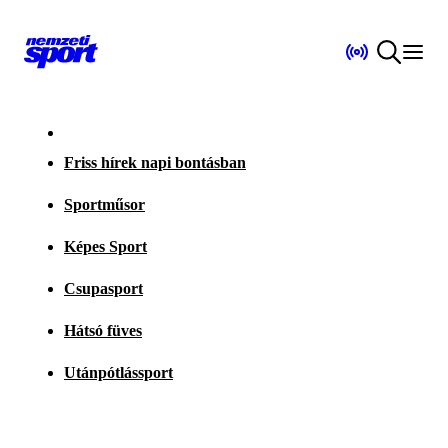
Friss hírek napi bontásban
Sportműsor
Képes Sport
Csupasport
Hátsó füves
Utánpótlássport